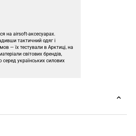
я на airsoft-аксесуарах.
адивши тактичний одяг і
ов — їх тестували в Арктиці, на
атеріали світових брендів,
ю серед українських силових