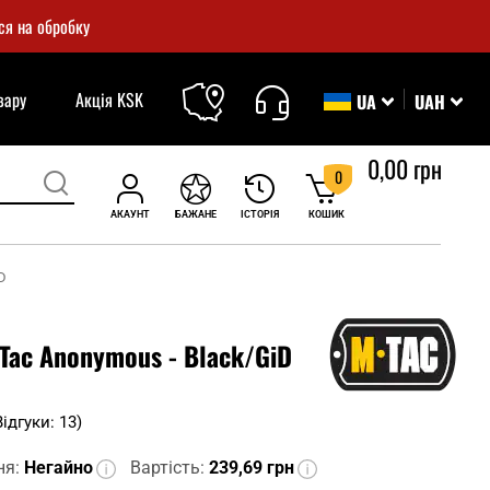
ся на обробку
вару
Акція KSK
UA
UAH
0,00 грн
0
АКАУНТ
БАЖАНЕ
ІСТОРІЯ
КОШИК
D
Tac Anonymous - Black/GiD
Відгуки: 13)
ня:
Негайно
Вартість:
239,69 грн