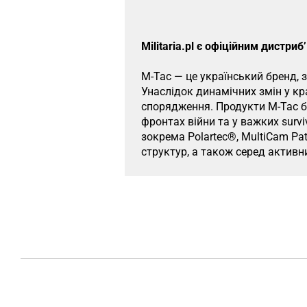
​Militaria.pl є офіційним дистр
M-Tac — це український бренд, з
Унаслідок динамічних змін у к
спорядження. Продукти M-Tac бу
фронтах війни та у важких surv
зокрема Polartec®, MultiCam Pa
структур, а також серед активни