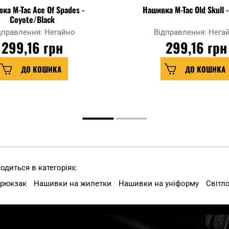
ка M-Tac Ace Of Spades -
Нашивка M-Tac Old Skull 
Coyote/Black
дправлення: Негайно
Відправлення: Нега
299,16 грн
299,16 грн
ДО КОШИКА
ДО КОШИКА
диться в категоріях:
 рюкзак
Нашивки на жилетки
Нашивки на уніформу
Світл