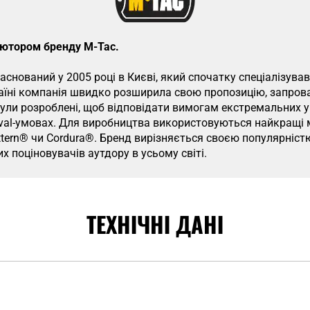
иб’ютором бренду M-Tac.
аснований у 2005 році в Києві, який спочатку спеціалізувавс
раїні компанія швидко розширила свою пропозицію, запров
ли розроблені, щоб відповідати вимогам екстремальних ум
ival-умовах. Для виробництва використовуються найкращі м
ttern® чи Cordura®. Бренд вирізняється своєю популярніст
х поціновувачів аутдору в усьому світі.
ТЕХНІЧНІ ДАНІ