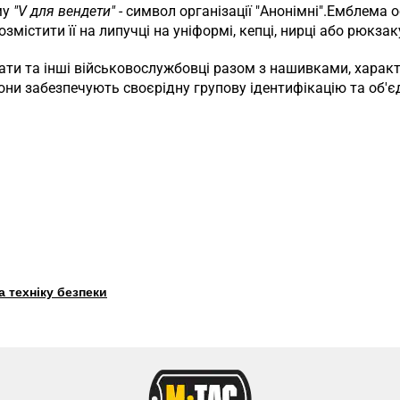
му
"V для вендети"
- символ організації "Анонімні".Емблема
містити її на липучці на уніформі, кепці, нирці або рюкзак
ти та інші військовослужбовці разом з нашивками, характе
Вони забезпечують своєрідну групову ідентифікацію та об'
 техніку безпеки