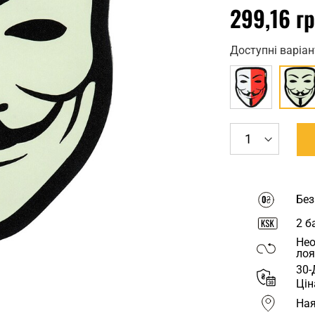
299,16 г
Доступні варіан
Без
2
ба
Нео
лоя
30-
Цін
Ная