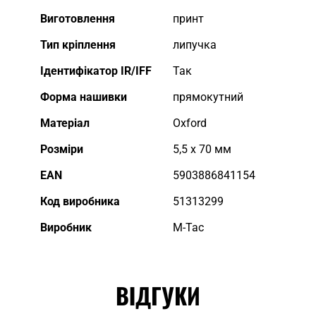
Докладніше
Виготовлення
принт
Тип кріплення
липучка
Ідентифікатор IR/IFF
Так
Форма нашивки
прямокутний
Матеріал
Oxford
Розміри
5,5 x 70 мм
EAN
5903886841154
Код виробника
51313299
Виробник
M-Tac
ВІДГУКИ