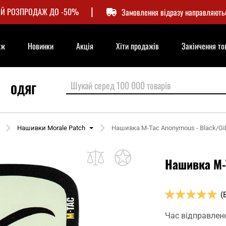
|
Й РОЗПРОДАЖ ДО -50%
Замовлення відразу направляють
аж
Новинки
Акція
Хіти продажів
Закінчення то
ОДЯГ
Нашивки Morale Patch
Нашивка M-Tac Anonymous - Black/Gi
Нашивка M-
Оцінка:
(
100
100
% of
Час відправлен