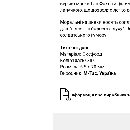
версію маски Гая Фокса з філь
липучкою, що дозволяє легко роз
Моральні нашивки носять солда
для "підняття бойового духу". 
солдатського гумору.
Технічні дані
Матеріал: Оксфорд
Колір:Black/GiD
Розміри: 5.5 x 70 мм
Виробник:
M-Tac, Україна
Інформація про виробника та