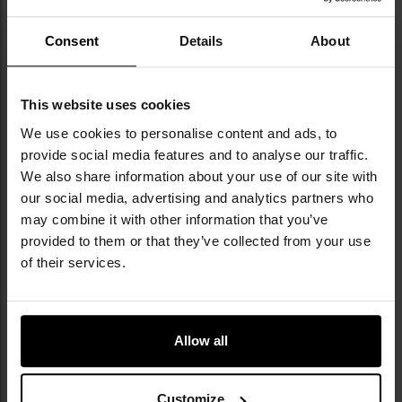
майна американської армії, а з часом
розвинув власну лінійку продукції —
Consent
Details
About
зокрема репліки популярних моделей US
Army, таких як BDU, M65, N3B чи MA-1. Роки
досвіду та послідовне вдосконалення
асортименту забезпечили Texar визнання
This website uses cookies
серед професіоналів і поціновувачів
We use cookies to personalise content and ads, to
активності на місцевості. Сьогодні бренд
provide social media features and to analyse our traffic.
належить до провідних польських
We also share information about your use of our site with
виробників у військово-аутдорному
our social media, advertising and analytics partners who
сегменті.
may combine it with other information that you’ve
provided to them or that they’ve collected from your use
ТЕХНІЧНІ ДАНІ
of their services.
Allow all
Докладніше
Виготовлення
3D
Тип кріплення
липучка
Customize