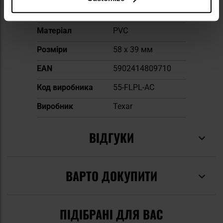
Форма нашивки
прямокутний
Матеріал
PVC
Розміри
58 x 39 мм
EAN
5902414809710
Код виробника
55-FLPL-AC
Виробник
Texar
ВІДГУКИ
ВАРТО ДОКУПИТИ
ПІДІБРАНІ ДЛЯ ВАС