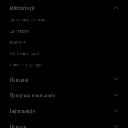
Детальніше про нас
Допомога
Контакт
Оптовий продаж
Силові структури
Покупки
Доставляємо в Україну!
Програма лояльності
Вартість і час доставки
Що ви отримуєте з акаунтом KSK
Інформація
Способи оплати
Як використати бали KSK
Умови та правила
Статус замовлення
Поради