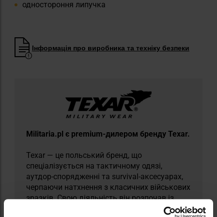
одностороння липучка
Інформація про виробника та техніку безпеки
Militaria.pl є premium-дилером бренду Texar.
Texar — це польський бренд, що
спеціалізується на тактичному одязі,
аутдор-спорядженні та survival-аксесуарах,
черпаючи натхнення з класичних військових
зразків. Свою діяльність він розпочав із
дистрибуції надлишкового військового