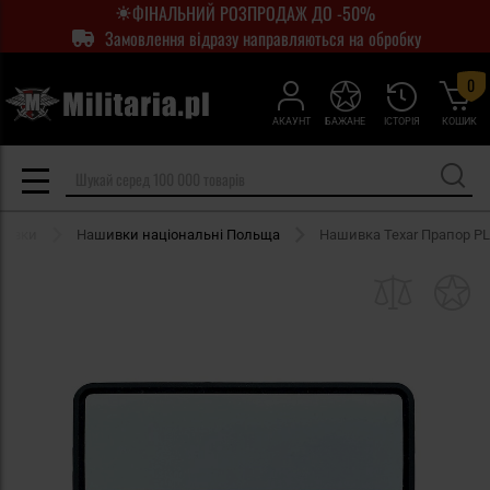
ФІНАЛЬНИЙ РОЗПРОДАЖ ДО -50%
Замовлення відразу направляються на обробку
0
АКАУНТ
БАЖАНЕ
ІСТОРІЯ
КОШИК
шивки
Нашивки національні Польща
Нашивка Texar Прапор PL