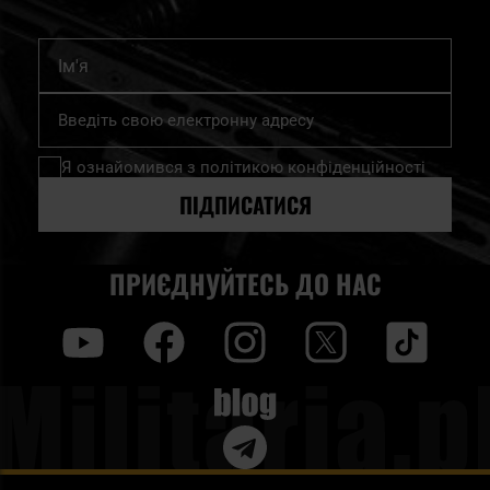
Ім'я
Підпишіться
на
нашу
Я ознайомився з
політикою конфіденційності
розсилку
новин:
ПІДПИСАТИСЯ
ПРИЄДНУЙТЕСЬ ДО НАС
y
f
i
t
tt
Blog