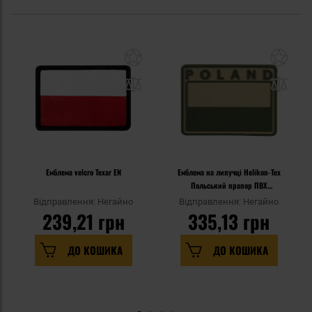
Емблема velcro Texar EN
Емблема на липучці Helikon-Tex
Польський прапор ПВХ
загартований Хакі
Відправлення: Негайно
Відправлення: Негайно
239,21 грн
335,13 грн
ДО КОШИКА
ДО КОШИКА