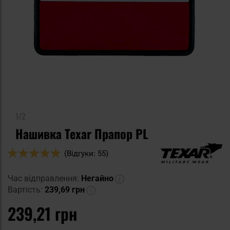
1/2
Нашивка Texar Прапор PL
Оцінка:
(Відгуки: 55)
98
100
% of
Час відправлення:
Негайно
Вартість:
239,69 грн
239,21 грн