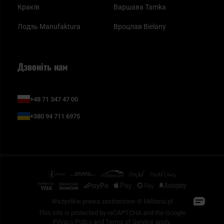
Краків
Варшава Tamka
Лодзь Manufaktura
Вроцлав Bielany
Дзвоніть нам
+48 71 347 47 00
+380 94 711 6975
Wszystkie prawa zastrzeżone © Militaria.pl
This site is protected by reCAPTCHA and the Google
Privacy Policy
and
Terms of Service
apply.