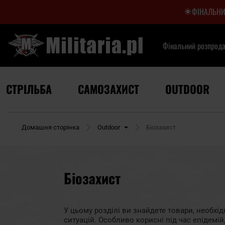
ФІНАЛЬНИ
Фінальний розпрод
СТРІЛЬБА
САМОЗАХИСТ
OUTDOOR
Домашня сторінка
Outdoor
Біозахист
Біозахист
У цьому розділі ви знайдете товари, необхі
ситуацій. Особливо корисні під час епідемій,