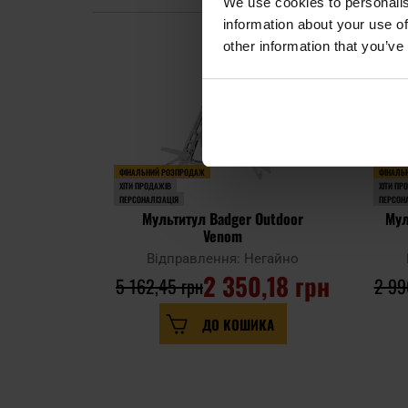
We use cookies to personalis
information about your use of
other information that you’ve
ФІНАЛЬНИЙ РОЗПРОДАЖ
ФІНАЛЬ
ХІТИ ПРОДАЖІВ
ХІТИ ПР
ПЕРСОНАЛІЗАЦІЯ
ПЕРСОНА
Мультитул Badger Outdoor
Мул
Venom
Відправлення: Негайно
2 350,18 грн
5 162,45 грн
2 99
ДО КОШИКА