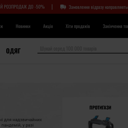
|
Й РОЗПРОДАЖ ДО -50%
Замовлення відразу направляють
аж
Новинки
Акція
Хіти продажів
Закінчення то
ОДЯГ
ПРОТИГАЗИ
дні для надзвичайних
 пандемій, у разі