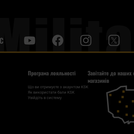
С
y
f
i
t
tt
Програма лояльності
Завітайте до наших 
магазинів
Що ви отримуєте з акаунтом KSK
Як використати бали KSK
Увійдіть в систему