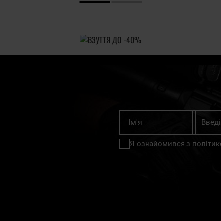
Підпишіт
Ім'я
на
нашу
Я ознайомився з
політик
розсилку
новин: