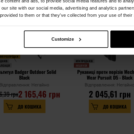
e content and ads, to provide social media features and to analy
 our site with our social media, advertising and analytics partn
 provided to them or that they’ve collected from your use of their
Customize
НИЙ РОЗПРОДАЖ
ОДАЖІВ
ХІТИ ПРОДАЖІВ
ЛІЗАЦІЯ
АКЦІЯ KSK
ьтитул Badger Outdoor Solid
Рукавиці проти порізів Mech
Black
Wear Pursuit D5 - Black
Відправлення: Негайно
Відправлення: Негайн
2 165,46 грн
2 045,61 грн
6,39 грн
ДО КОШИКА
ДО КОШИКА