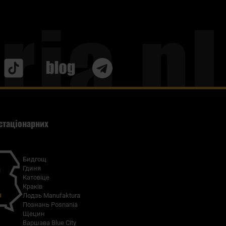
Blog
стаціонарних
Бидгощ
Гдиня
Катовіце
Краків
Лодзь Manufaktura
Познань Posnania
Щецин
Варшава Blue City