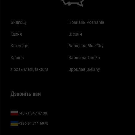
Бидгощ
Познань Posnania
Гдиня
Щецин
Катовіце
Варшава Blue City
Краків
Варшава Tamka
Лодзь Manufaktura
Вроцлав Bielany
Дзвоніть нам
+48 71 347 47 00
+380 94 711 6975