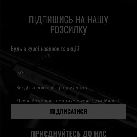
ПІДПИШИСЬ НА НАШУ
РОЗСИЛКУ
Будь в курсі новинок та акцій
Ім'я
Підпишіться
на
нашу
Я ознайомився з
політикою конфіденційності
розсилку
новин:
ПІДПИСАТИСЯ
ПРИЄДНУЙТЕСЬ ДО НАС