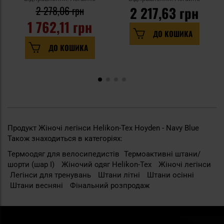
2 278,06 грн
2 217,63 грн
1 762,11 грн
ДО КОШИКА
ДО КОШИКА
Продукт Жіночі легінси Helikon-Tex Hoyden - Navy Blue
Також знаходиться в категоріях:
Термоодяг для велосипедистів
Термоактивні штани/
шорти (шар I)
Жіночий одяг Helikon-Tex
Жіночі легінси
Легінси для тренувань
Штани літні
Штани осінні
Штани весняні
Фінальний розпродаж