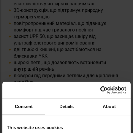
еластичність у чотирьох напрямках
3D-конструкція, що підтримує природну
терморегуляцію
повітропроникний матеріал, що підвищує
комфорт під час тривалого носіння
захист UPF 50, що захищає шкіру від
ультрафіолетового випромінювання
дві глибокі кишені, що застібаються на
блискавки YKK
широкі петлі, що дозволяють встановити
внутрішній ремінь
люверси під передніми петлями для кріплення
карабіна
крій, що прилягає до тіла та залишається
стабільним під час руху
Consent
Details
About
This website uses cookies