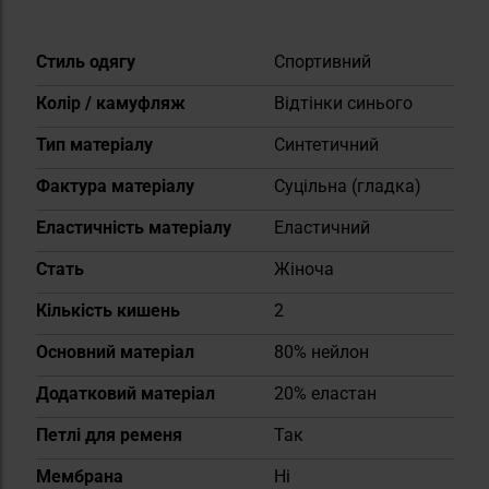
Докладніше
Стиль одягу
Спортивний
Колір / камуфляж
Відтінки синього
Тип матеріалу
Синтетичний
Фактура матеріалу
Суцільна (гладка)
Еластичність матеріалу
Еластичний
Cтать
Жіноча
Кількість кишень
2
Основний матеріал
80% нейлон
Додатковий матеріал
20% еластан
Петлі для ременя
Так
Мембрана
Ні