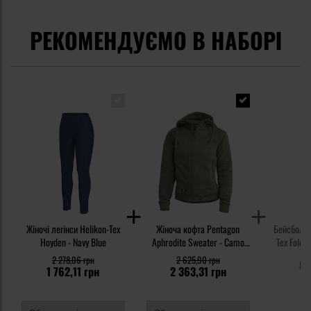
РЕКОМЕНДУЄМО В НАБОРІ
Жіночі легінси Helikon-Tex
Жіноча кофта Pentagon
Бейсболка 
Hoyden - Navy Blue
Aphrodite Sweater - Camo
Tex Foldin
Green
St
2 278,06 грн
2 625,90 грн
83
1 762,11 грн
2 363,31 грн