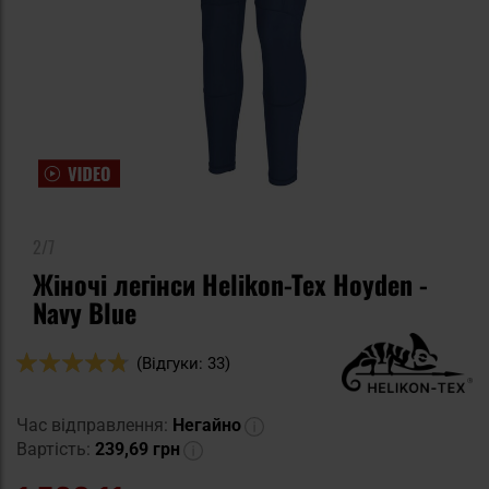
2/7
Жіночі легінси Helikon-Tex Hoyden -
Navy Blue
Оцінка:
(Відгуки: 33)
94
100
% of
Час відправлення:
Негайно
Вартість:
239,69 грн