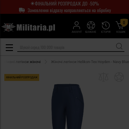
ФІНАЛЬНИЙ РОЗПРОДАЖ ДО -50%
Замовлення відразу направляються на обробку
0
АКАУНТ
БАЖАНЕ
ІСТОРІЯ
КОШИК
активні легінси жіночі
Жіночі легінси Helikon-Tex Hoyden - Navy Blue
ФІНАЛЬНИЙ РОЗПРОДАЖ