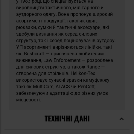
у 1983 році, що спеціалізується на
виробництві тактичного, мілітарного й
аутдорного одягу. Вона пропонує широкий
асортимент продукції, такої як одяг,
рюкзаки, сумки й тактичні аксесуари, які
здобули визнання як серед силових
структур, так і серед поціновувачів аутдору.
У її асортименті вирізняються лінійки, такі
як: Bushcraft — присвячена любителям
виживання, Law Enforcement — розроблена
для силових структур, а також Range —
створена для стрільців. Helikon-Tex
використовує сучасні зразки камуфляжу,
такі як MultiCam, ATACS чи PenCott,
забезпечуючи адаптацію до різних умов
місцевості.
ТЕХНІЧНІ ДАНІ