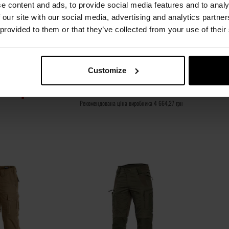
e content and ads, to provide social media features and to analy
 our site with our social media, advertising and analytics partn
ПРОДАЖ
ЗАКІНЧЕННЯ ТОВАРУ
ФІН
 provided to them or that they’ve collected from your use of their
ни Pentagon BDU
Штани Helikon-Tex OTP
Війсь
amo Green
VersaStretch - Khaki
лення:
Негайно
Час відправлення:
Негайно
Час 
Customize
96 грн
4 556,24 грн
,41 грн
Рекомендована ціна виробника
4 664,27 грн
ОШИКА
ДО КОШИКА
Додати
Додати
Додати до
Додати 
до
до
порівняння
порівня
списку
списку
уподобань
уподобан