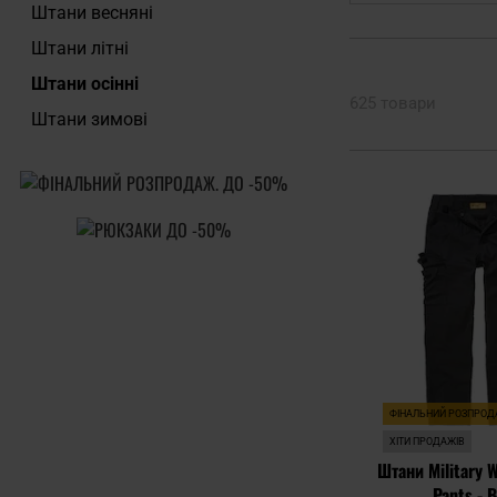
Штани весняні
Штани літні
Штани осінні
625 товари
Штани зимові
ФІНАЛЬНИЙ РОЗПРО
ХІТИ ПРОДАЖІВ
Штани Military W
Pants - B