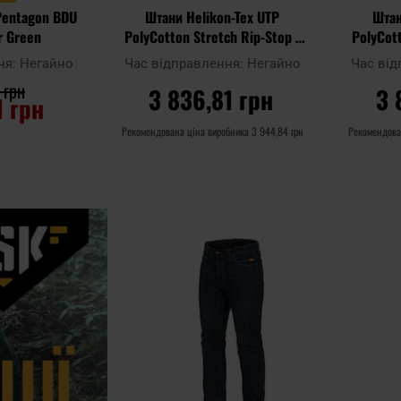
Pentagon BDU
Штани Helikon-Tex UTP
Штан
r Green
PolyCotton Stretch Rip-Stop -
PolyCott
Black
ня:
Негайно
Час відправлення:
Негайно
Час ві
 грн
3 836,81 грн
3 
1 грн
Рекомендована ціна виробника
3 944,84 грн
Рекомендова
ИКА
ДО КОШИКА
Д
Додати
Додати до
Додати до
до
порівняння
порівняння
списку
уподобан