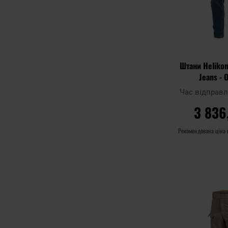
Штани Helikon
Jeans - 
Час відправ
3 836
Рекомендована ціна
ДО К
Додати до
порівняння