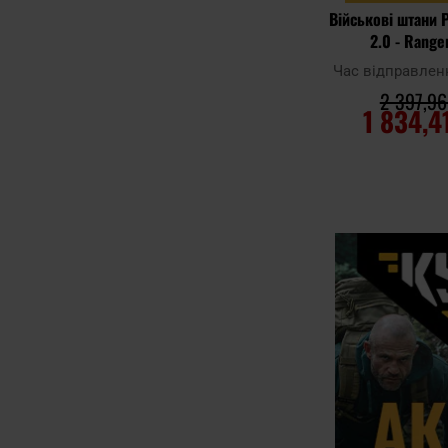
Військові штани 
2.0 - Range
Час відправлен
2 397,96
1 834,4
ДО КОШ
Додати до
порівняння