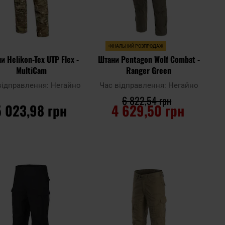
ФІНАЛЬНИЙ РОЗПРОДАЖ
и Helikon-Tex UTP Flex -
Штани Pentagon Wolf Combat -
MultiCam
Ranger Green
відправлення:
Негайно
Час відправлення:
Негайно
6 822,54 грн
5 023,98 грн
4 629,50 грн
ДО КОШИКА
ДО КОШИКА
Додати
Дода
до
Додати до
до
до
ння
порівняння
списку
спис
ь
уподобань
упод