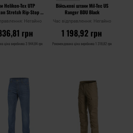
и Helikon-Tex UTP
Військові штани Mil-Tec US
on Stretch Rip-Stop -
Ranger BDU Black
Coyote
дправлення:
Негайно
Час відправлення:
Негайно
836,81 грн
1 198,92 грн
на ціна виробника
3 944,84 грн
Рекомендована ціна виробника
1 318,82 грн
О КОШИКА
ДО КОШИКА
Додати
Дода
Додати до
до
до
порівняння
списку
спис
ь
уподобань
упод