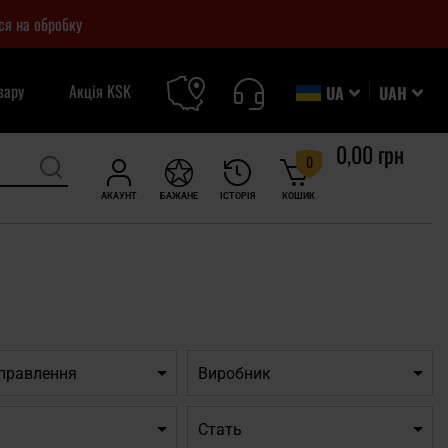
ся на обробку
вару
Акція KSK
UA
UAH
0,00 грн
0
АКАУНТ
БАЖАНЕ
ІСТОРІЯ
КОШИК
дправлення
Виробник
Cтать