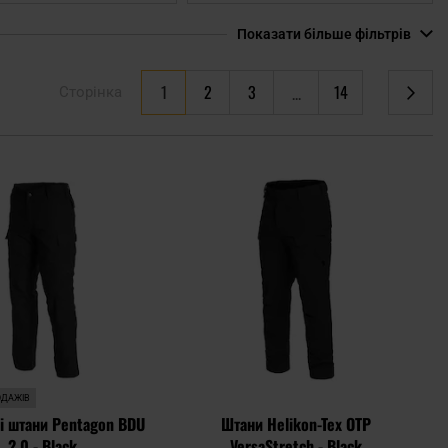
Показати більше фільтрів
You're currently reading page
1
2
3
14
Сторінка
Сторінка
Сторінка
Сторінка
Сторінка
Наступне
Додати
Дода
до
до
списку
спис
уподобань
упод
ОДАЖІВ
і штани Pentagon BDU
Штани Helikon-Tex OTP
2.0 - Black
VersaStretch - Black