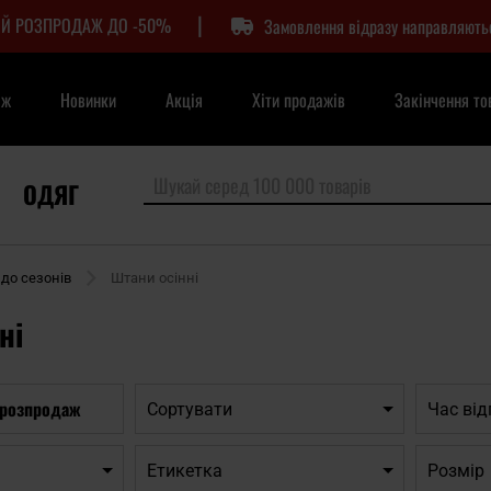
|
Й РОЗПРОДАЖ ДО -50%
Замовлення відразу направляють
аж
Новинки
Акція
Хіти продажів
Закінчення то
ОДЯГ
до сезонів
Штани осінні
ні
 розпродаж
Сортувати
Час ві
Етикетка
Розмір