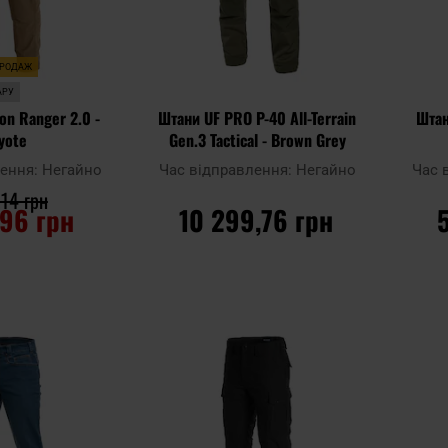
ПРОДАЖ
АРУ
on Ranger 2.0 -
Штани UF PRO P-40 All-Terrain
Штан
yote
Gen.3 Tactical - Brown Grey
лення:
Негайно
Час відправлення:
Негайно
Час 
14 грн
,96 грн
10 299,76 грн
ОШИКА
ДО КОШИКА
Додати
Додати
Додати до
Додати 
до
до
порівняння
порівня
списку
списку
уподобань
уподобан