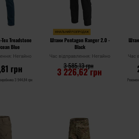
ФІНАЛЬНИЙ РОЗПРОДАЖ
-Tex Treadstone
Штани Pentagon Ranger 2.0 -
Штан
Ocean Blue
Black
лення:
Негайно
Час відправлення:
Негайно
Час 
3 585,13 грн
,81 грн
3 226,62 грн
 виробника
3 944,84 грн
Рекомен
ОШИКА
ДО КОШИКА
Додати
Додати
Додати до
Додати 
до
до
порівняння
порівня
списку
списку
уподобань
уподобан