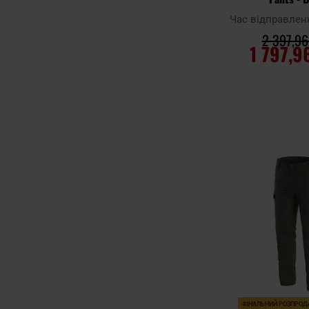
Час відправлен
2 397,96
1 797,9
ДО КОШ
Додати до
порівняння
ФІНАЛЬНИЙ РОЗПРО