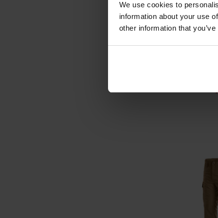
We use cookies to personalis
information about your use of
ФІНАЛЬНИЙ РОЗ
other information that you’ve
Військові шта
2.0 - C
Час відправ
2 397,
1 834
ДО К
Додати до
порівняння