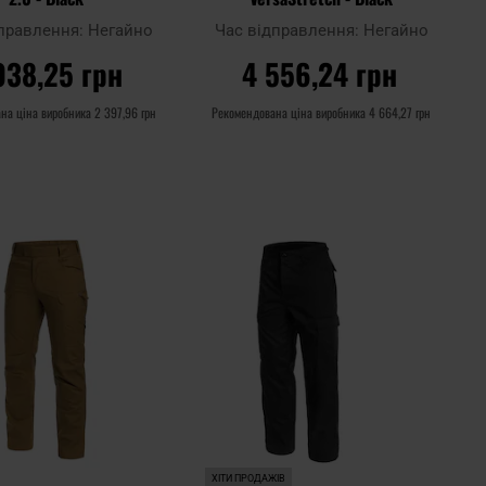
дправлення:
Негайно
Час відправлення:
Негайно
038,25 грн
4 556,24 грн
на ціна виробника
2 397,96 грн
Рекомендована ціна виробника
4 664,27 грн
О КОШИКА
ДО КОШИКА
Додати
Додати
Додати до
до
до
порівняння
списку
списку
уподобань
уподоб
ХІТИ ПРОДАЖІВ