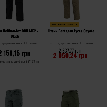
ФІНАЛЬНИЙ РОЗПРОДАЖ
и Helikon-Tex BDU MK2 -
Штани Pentagon Lycos Coyote
Black
відправлення:
Негайно
Час відправлення:
Негайно
2 637,77 грн
2 158,15 грн
2 050,24 грн
дована ціна виробника
2 217,63 грн
ДО КОШИКА
ДО КОШИКА
Додати
Дода
до
Додати до
до
до
ння
порівняння
списку
спис
ь
уподобань
упод