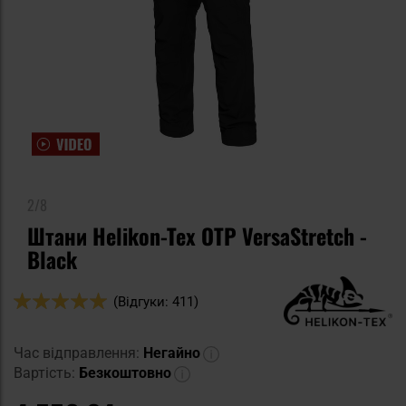
2/8
Штани Helikon-Tex OTP VersaStretch -
Black
Оцінка:
(Відгуки: 411)
98
100
% of
Час відправлення:
Негайно
Вартість:
Безкоштовно