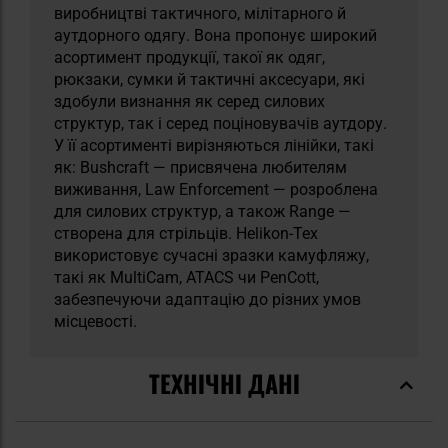
виробництві тактичного, мілітарного й
аутдорного одягу. Вона пропонує широкий
асортимент продукції, такої як одяг,
рюкзаки, сумки й тактичні аксесуари, які
здобули визнання як серед силових
структур, так і серед поціновувачів аутдору.
У її асортименті вирізняються лінійки, такі
як: Bushcraft — присвячена любителям
виживання, Law Enforcement — розроблена
для силових структур, а також Range —
створена для стрільців. Helikon-Tex
використовує сучасні зразки камуфляжу,
такі як MultiCam, ATACS чи PenCott,
забезпечуючи адаптацію до різних умов
місцевості.
ТЕХНІЧНІ ДАНІ