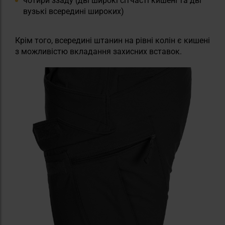
чотири ззаду (дві широкі сітчасті кишені та дві
вузькі всередині широких)
Крім того, всередині штанин на рівні колін є кишені
з можливістю вкладання захисних вставок.