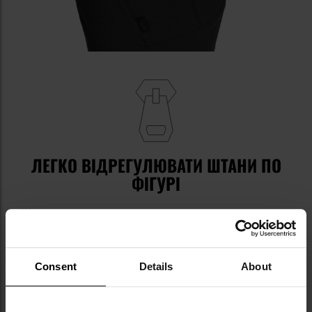
ЛЕГКО ВІДРЕГУЛЮВАТИ ШТАНИ ПО
ФІГУРІ
Штани замість ґудзика оснащені широкою
липучкою, що
дозволяє регулювати обхват у
діапазоні 6 см
. У пояс штанів вшита
еластична
стрічка
для поліпшення припасування їх до
Consent
Details
About
індивідуальних особливостей фігури.
Дві передні ремінні петлі внизу оснащені