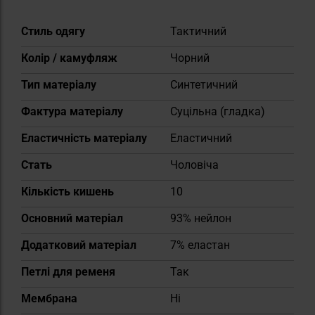
Докладніше
Стиль одягу
Тактичний
Колір / камуфляж
Чорний
Тип матеріалу
Синтетичний
Фактура матеріалу
Суцільна (гладка)
Еластичність матеріалу
Еластичний
Cтать
Чоловіча
Кількість кишень
10
Основний матеріал
93% нейлон
Додатковий матеріал
7% еластан
Петлі для ременя
Так
Мембрана
Ні