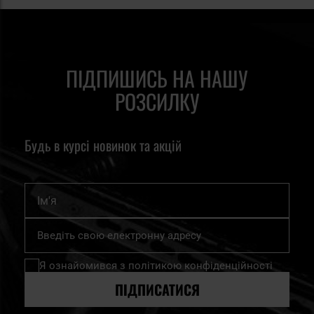
ПІДПИШИСЬ НА НАШУ
РОЗСИЛКУ
Будь в курсі новинок та акцій
Ім'я
Підпишіться
на
нашу
Я ознайомився з
політикою конфіденційності
розсилку
новин:
ПІДПИСАТИСЯ