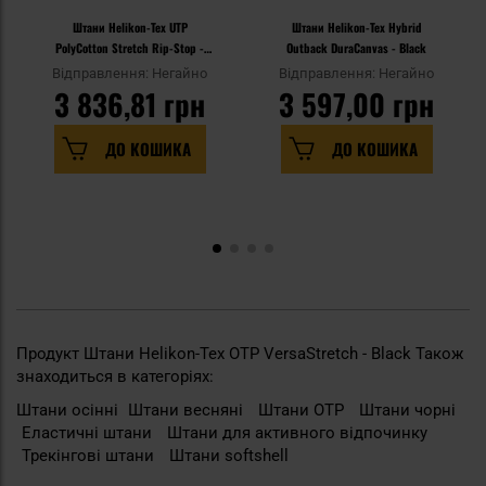
Штани Helikon-Tex UTP
Штани Helikon-Tex Hybrid
PolyCotton Stretch Rip-Stop -
Outback DuraCanvas - Black
Black
Відправлення: Негайно
Відправлення: Негайно
3 836,81 грн
3 597,00 грн
ДО КОШИКА
ДО КОШИКА
Продукт Штани Helikon-Tex OTP VersaStretch - Black Також
знаходиться в категоріях:
Штани осінні
Штани весняні
Штани OTP
Штани чорні
Еластичні штани
Штани для активного відпочинку
Трекінгові штани
Штани softshell