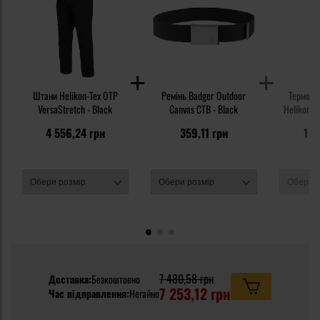
Штани Helikon-Tex OTP
Ремінь Badger Outdoor
Термоак
VersaStretch - Black
Canvas CTB - Black
Helikon-Te
TopC
4 556,24 грн
359,11 грн
1 1
7 480,58 грн
Доставка:
Безкоштовно
7 253,12 грн
Час відправлення:
Негайно