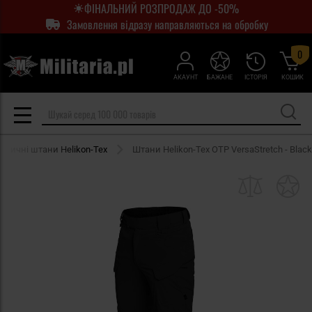
ФІНАЛЬНИЙ РОЗПРОДАЖ ДО -50%
Замовлення відразу направляються на обробку
0
АКАУНТ
БАЖАНЕ
ІСТОРІЯ
КОШИК
актичні штани Helikon-Tex
Штани Helikon-Tex OTP VersaStretch - Black