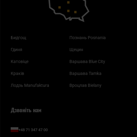
Бидгощ
Познань Posnania
Гдиня
Щецин
Катовіце
Варшава Blue City
Краків
Варшава Tamka
Лодзь Manufaktura
Вроцлав Bielany
Дзвоніть нам
+48 71 347 47 00