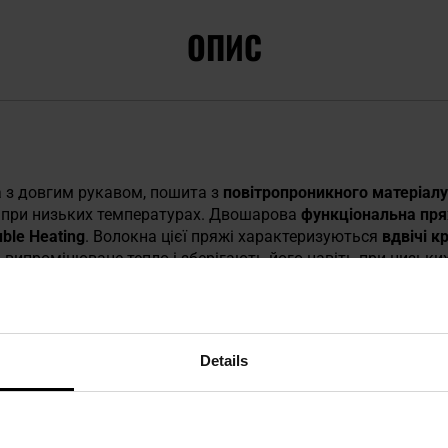
ОПИС
 з довгим рукавом, пошита з
повітропроникного матеріалу
 при низьких температурах. Двошарова
функціональна пр
ble Heating
. Волокна цієї пряжі характеризуються
вдвічі 
 випромінюване тепло і зберігають його навіть при низьки
дають за ефективну вентиляцію та ефективно захищають тіл
рій та додавання еластану
покращують комфорт при носінн
асування до фігури користувача.
Details
аним
коміром
, який ефективно захищає шию від холоду. Її м
о забезпечує додаткове тепло.