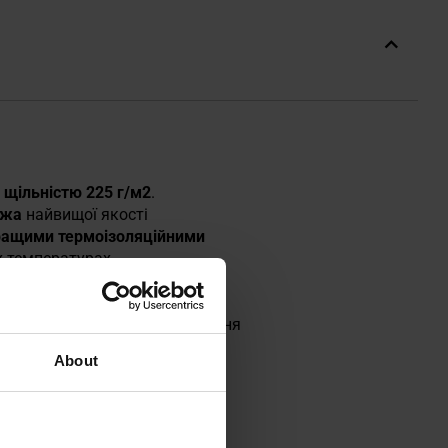
 щільністю 225 г/м2
.
яжа
найвищої якості
кращими термоізоляційними
х температурах.
о від перегріву чи
і, мінімізують ризик натирання
About
ожна носити як окремо, так і в