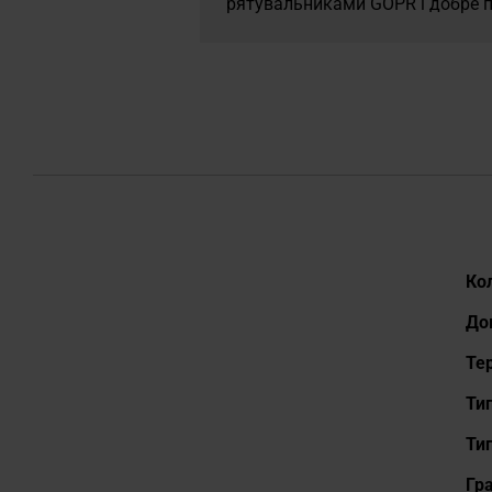
рятувальниками GOPR і добре п
До
Ко
До
Те
Ти
Тип
Гр