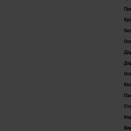
Пр
Крі
Se
Ос
До
До
Ос
Кі
Пан
Cт
Ко
Ви