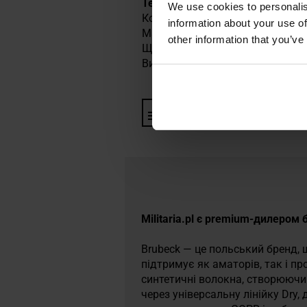
Технічні характеристики
We use cookies to personalis
Колір: Black
information about your use of
Матеріал: 63% поліамід, 35% по
other information that you’ve
Щільність: 225 г/м2
Виробник:
Brubeck, Польща
Інформація про виробника та
Militaria.pl є premium-дилером 
Brubeck — це польський бренд, 
підтримує як аматорів, так і пр
синтетичні волокна, створюючи к
через універсальну лінійку Dry,