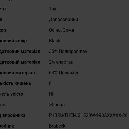
инт
Так
й
Допасований
zon
Осінь, Зима
новний колір
Black
датковий матеріал
35% Поліпропілен
датковий матеріал
2% еластан
новний матеріал
63% Поліамід
лькість кишень
0
ель velcro
Ні
ать
Жіноча
д виробника
P1BRU-THEI-LS1528W-998AXXXXX-26
робник
Brubeck