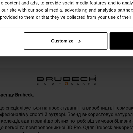
e content and ads, to provide social media features and to analy
 our site with our social media, advertising and analytics partn
ліпропілен, 2% еластан
 provided to them or that they’ve collected from your use of their
Customize
 техніку безпеки
бренду Brubeck.
що спеціалізується на проєктуванні та виробництві термоак
офесіоналів у спорті й аутдорі. Бренд використовує натурал
олекції, адаптовані до різних потреб: від зимової білизни с
 до легкої та повітропроникної 3D Pro. Одяг Brubeck викори