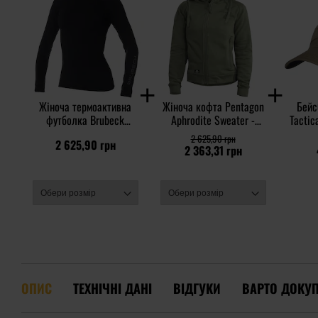
Жіноча термоактивна
Жіноча кофта Pentagon
Бейс
футболка Brubeck
Aphrodite Sweater -
Tactic
Extreme Thermo - Black
Camo Green
2 625,90 грн
2 625,90 грн
2 363,31 грн
ОПИС
ТЕХНІЧНІ ДАНІ
ВІДГУКИ
ВАРТО ДОКУ