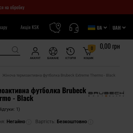
ся на обробку
вару
Акція KSK
UA
UAH
0,00 грн
0
АКАУНТ
БАЖАНЕ
ІСТОРІЯ
КОШИК
Жіноча термоактивна футболка Brubeck Extreme Thermo - Black
моактивна футболка Brubeck
rmo - Black
Відгуки: 1)
ня:
Негайно
Вартість:
Безкоштовно