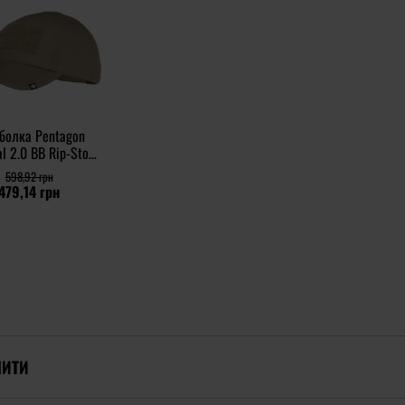
болка Pentagon
al 2.0 BB Rip-Stop
Cap - Coyote
598,92 грн
479,14 грн
ПИТИ