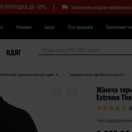
|
Й РОЗПРОДАЖ ДО -50%
Замовлення відразу направляють
аж
Новинки
Акція
Хіти продажів
Закінчення то
ОДЯГ
Жіночий термоактивний одяг
Термоактивні футболки жіночі
Жіноча тер
Extreme The
Оцінка:
(
100
100
% of
Час відправлен