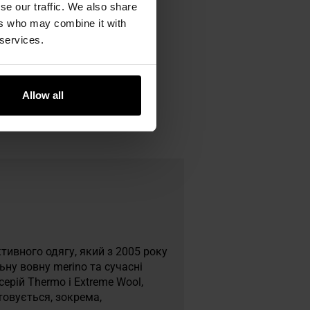
se our traffic. We also share
ers who may combine it with
 services.
Allow all
тивного одягу, який з 2005 року
ьну вовну merino та сучасні
ерій Thermo і Extreme Wool,
стовується, зокрема,