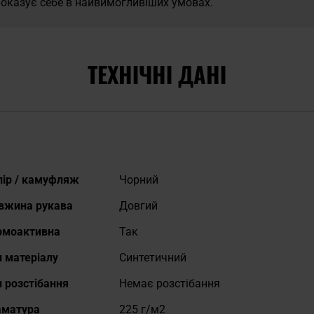
оказує себе в найвимогливіших умовах.
ТЕХНІЧНІ ДАНІ
кладніше
лір / камуфляж
Чорний
вжина рукава
Довгий
рмоактивна
Так
п матеріалу
Синтетичний
 розстібання
Немає розстібання
аматура
225 г/м2