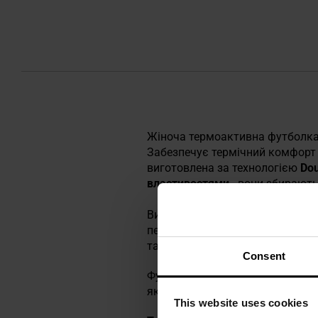
Жіноча термоактивна футболка
Забезпечує термічний комфорт
виготовлена за технологією
Dou
властивостями
- вони збирають
Використані матеріали відпові
переохолодження.
Безшовний к
та гарантують дуже гарне прип
Consent
Футболка оснащена припасов
якості одного з шарів одягу, щ
This website uses cookies