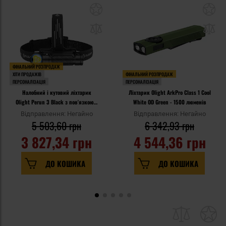
ФІНАЛЬНИЙ РОЗПРОДАЖ
ХІТИ ПРОДАЖІВ
ФІНАЛЬНИЙ РОЗПРОДАЖ
ПЕРСОНАЛІЗАЦІЯ
ПЕРСОНАЛІЗАЦІЯ
Налобний і кутовий ліхтарик
Ліхтарик Olight ArkPro Class 1 Cool
Olight Perun 3 Black з пов'язкою -
White OD Green - 1500 люменів
3000 люменів
Відправлення: Негайно
Відправлення: Негайно
5 503,60 грн
6 342,93 грн
3 827,34 грн
4 544,36 грн
ДО КОШИКА
ДО КОШИКА