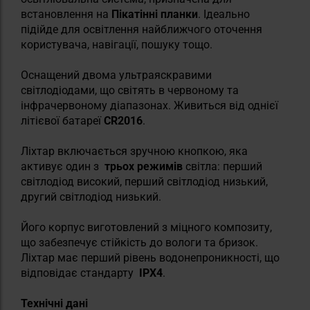
встановлення на
Пікатінні планки
. Ідеально
підійде для освітлення найближчого оточення
користувача, навігації, пошуку тощо.
Оснащений двома ультраяскравими
світлодіодами, що світять в червоному та
інфрачервоному діапазонах. Живиться від однієї
літієвої батареї
CR2016
.
Ліхтар включається зручною кнопкою, яка
активує один з
трьох режимів
світла: перший
світлодіод високий, перший світлодіод низький,
другий світлодіод низький.
Його корпус виготовлений з міцного композиту,
що забезпечує стійкість до вологи та бризок.
Ліхтар має перший рівень водонепроникності, що
відповідає стандарту
IPX4
.
Технічні дані