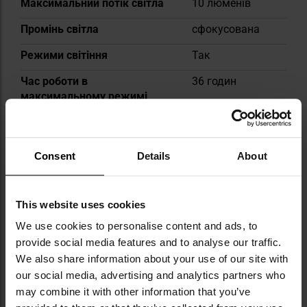
Максимальний потік світла
10 люменів
Промінь світла
сфокусована
Режими світіння
Так
Час роботи в
36 годин
максимальному режимі
Час роботи у високому
36 годин
режимі
Consent
Details
About
Тип живлення
Батарейка
Тип акумулятора/батарейки
1x CR2016
This website uses cookies
Магніт
Ні
We use cookies to personalise content and ads, to
Колір світла
Червоні
provide social media features and to analyse our traffic.
We also share information about your use of our site with
Powerbank
Ні
our social media, advertising and analytics partners who
may combine it with other information that you’ve
Акумулятор в комплекті
Так