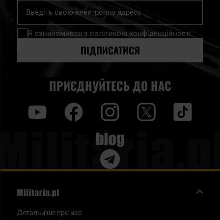
Підпишіться
на
нашу
Я ознайомився з
політикою конфіденційності
розсилку
новин:
ПІДПИСАТИСЯ
ПРИЄДНУЙТЕСЬ ДО НАС
y
f
i
t
tt
Blog
Детальніше про нас