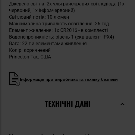
Джерело світла: 2х ультраяскравих світлодіода (1x
червоний, 1x інфрачервоний)
Світловий потік: 10 люмен
Максимальна тривалість освітлення: 36 год
Елемент живлення: 1x CR2016 - в комплекті
Водонепроникність: рівень 1 (еквівалент IPX4)
Вага: 22 г з елементами живлення
Колір: коричневий
Princeton Tac, США
Інформація про виробника та техніку безпеки
ТЕХНІЧНІ ДАНІ
Докладніше