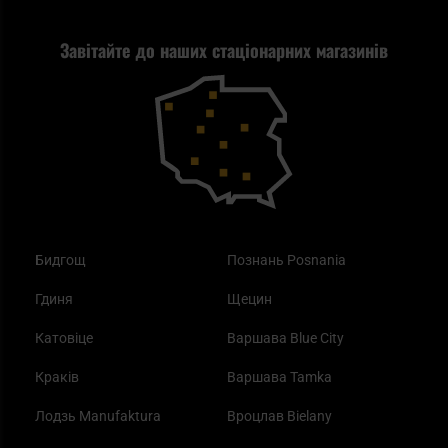
Стрільба
Найкращий ліхтарик для EDC
Рекламація
Завітайте до наших стаціонарних магазинів
Самозахист
Blackout - що це таке?
Повернення товару
Outdoor
Як працює маска від смогу?
Купони на знижку
Одяг
Найкращі спальні мішки на осінь
Бидгощ
Познань Posnania
Гдиня
Щецин
Катовіце
Варшава Blue City
Краків
Варшава Tamka
Лодзь Manufaktura
Вроцлав Bielany