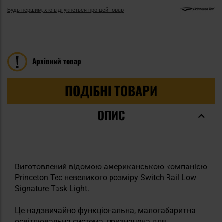
Будь першим, хто відгукнеться про цей товар
Архівний товар
ПОДІБНІ ТОВАРИ
ОПИС
Виготовлений відомою американською компанією
Princeton Tec невеликого розміру Switch Rail Low
Signature Task Light.
Це надзвичайно функціональна, малогабаритна
освітлювальна система, призначена для