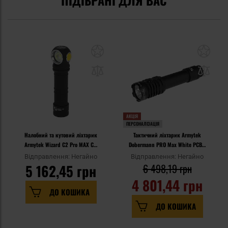
АКЦІЯ
ПЕРСОНАЛІЗАЦІЯ
Налобний та кутовий ліхтарик
Тактичний ліхтарик Armytek
Armytek Wizard C2 Pro MAX CW
Dobermann PRO Max White PCB -
PCB - 4000 люменів
3000 люменів
Відправлення: Негайно
Відправлення: Негайно
5 162,45 грн
6 498,19 грн
4 801,44 грн
ДО КОШИКА
ДО КОШИКА