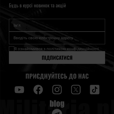
Будь в курсі новинок та акцій
Ім'я
Підпишіться
на
нашу
Я ознайомився з
політикою конфіденційності
розсилку
новин:
ПІДПИСАТИСЯ
ПРИЄДНУЙТЕСЬ ДО НАС
y
f
i
t
tt
Blog