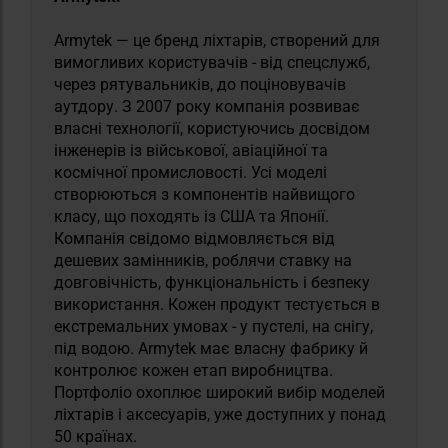
Armytek — це бренд ліхтарів, створений для
вимогливих користувачів - від спецслужб,
через рятувальників, до поціновувачів
аутдору. З 2007 року компанія розвиває
власні технології, користуючись досвідом
інженерів із військової, авіаційної та
космічної промисловості. Усі моделі
створюються з компонентів найвищого
класу, що походять із США та Японії.
Компанія свідомо відмовляється від
дешевих замінників, роблячи ставку на
довговічність, функціональність і безпеку
використання. Кожен продукт тестується в
екстремальних умовах - у пустелі, на снігу,
під водою. Armytek має власну фабрику й
контролює кожен етап виробництва.
Портфоліо охоплює широкий вибір моделей
ліхтарів і аксесуарів, уже доступних у понад
50 країнах.