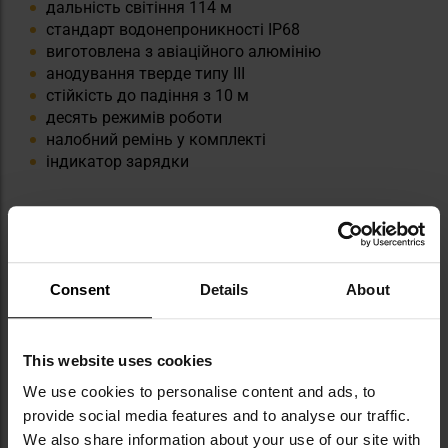
дальність світіння 114 м
стандарт водонепроникності IP68
виготовлена з авіаційного алюмінію
анодування тверде типу III
стійкість до падіння з 10 м
десять режимів роботи
налобний ремінь у комплекті
індикатор зарядки
Consent
Details
About
ТЕХНІЧНІ ДАНІ
This website uses cookies
We use cookies to personalise content and ads, to
Колір: Olive
provide social media features and to analyse our traffic.
Максимальна потужність: 4000 люмен
Дальність: 114 м
We also share information about your use of our site with