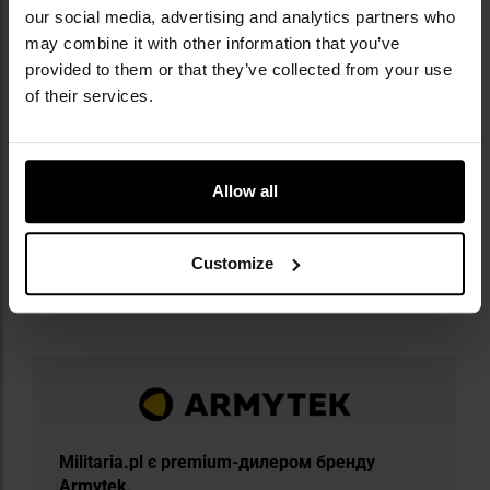
Джерело світла: діод LED Cree XHP70.2
our social media, advertising and analytics partners who
Живлення: 1 x 21700 Li-Ion, 1 x 18650 Li-Ion (з
may combine it with other information that you’ve
адаптером)
provided to them or that they’ve collected from your use
Корпус: авіаційний алюміній з анодуванням типу III
of their services.
Довжина: 121,5 мм
Діаметр корпуса: 23,6 мм
Діаметр рефлектора: 34,4 мм
Вага (з акумулятором): 149 г
Allow all
Виробник:
Armytek, Канада
Customize
Інформація про виробника та техніку безпеки
Militaria.pl є premium-дилером бренду
Armytek.