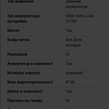
Тип живлення
Змінний
акумулятор
Тип акумулятора/
5000 mAh Li-Ion
батарейки
21700
Магніт
Так
Колір світла
Білі, Біле
холодне
Powerbank
Ні
Акумулятор в комплекті
Так
Матеріал корпусу
алюміній
Клас водонепроникності
IP 68
Кліпса в комплекті
Так
Пов'язка на голову
Ні