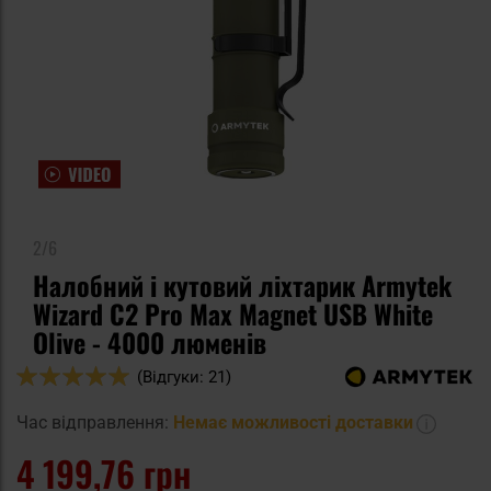
2/6
Налобний і кутовий ліхтарик Armytek
Wizard C2 Pro Max Magnet USB White
Olive - 4000 люменів
Оцінка:
(Відгуки: 21)
98
100
% of
Час відправлення:
Немає можливості доставки
4 199,76 грн