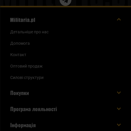
Детальніше про нас
Допомога
Контакт
Оптовий продаж
Силові структури
Покупки
Доставляємо в Україну!
Програма лояльності
Вартість і час доставки
Що ви отримуєте з акаунтом KSK
Інформація
Способи оплати