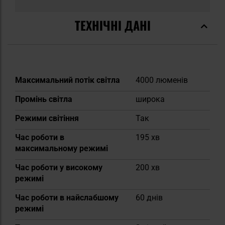
ТЕХНІЧНІ ДАНІ
Докладніше
Максимальний потік світла
4000 люменів
Промінь світла
широка
Режими світіння
Так
Час роботи в
195 хв
максимальному режимі
Час роботи у високому
200 хв
режимі
Час роботи в найслабшому
60 днів
режимі