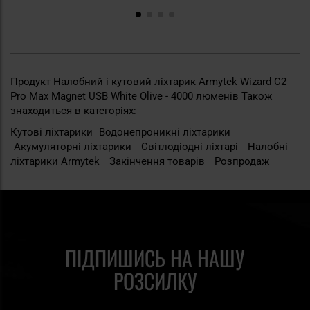
Продукт Налобний і кутовий ліхтарик Armytek Wizard C2
Pro Max Magnet USB White Olive - 4000 люменів Також
знаходиться в категоріях:
Кутові ліхтарики
Водонепроникні ліхтарики
Акумуляторні ліхтарики
Світлодіодні ліхтарі
Налобні
ліхтарики Armytek
Закінчення товарів
Розпродаж
ПІДПИШИСЬ НА НАШУ
РОЗСИЛКУ