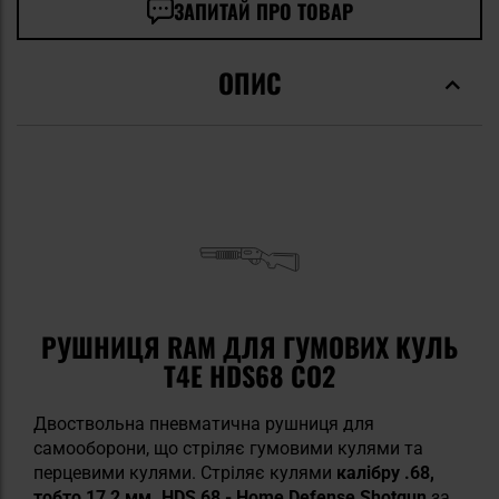
ЗАПИТАЙ ПРО ТОВАР
ОПИС
РУШНИЦЯ RAM ДЛЯ ГУМОВИХ КУЛЬ
T4E HDS68 CO2
Двоствольна пневматична рушниця для
самооборони, що стріляє гумовими кулями та
перцевими кулями. Стріляє кулями
калібру .68,
тобто 17,2 мм. HDS 68 - Home Defense Shotgun
за