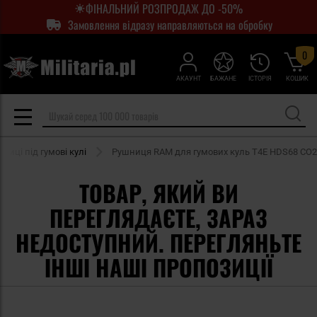
ФІНАЛЬНИЙ РОЗПРОДАЖ ДО -50%
Замовлення відразу направляються на обробку
0
АКАУНТ
БАЖАНЕ
ІСТОРІЯ
КОШИК
ниці під гумові кулі
Рушниця RAM для гумових куль T4E HDS68 CO2
ТОВАР, ЯКИЙ ВИ
ПЕРЕГЛЯДАЄТЕ, ЗАРАЗ
НЕДОСТУПНИЙ. ПЕРЕГЛЯНЬТЕ
ІНШІ НАШІ ПРОПОЗИЦІЇ