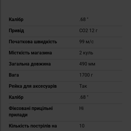
Докладніше
Калібр
.68 "
Привід
CO2 12 г
Початкова швидкість
99 м/с
Місткість магазина
2 куль
Загальна довжина
490 мм
Вага
1700 г
Рейка для аксесуарів
Так
Калібр
.68 "
Фіксовані прицільні
Ні
прилади
Кількість пострілів на
10