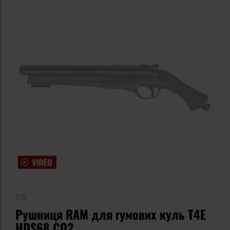
2/9
Рушниця RAM для гумових куль T4E
HDS68 CO2