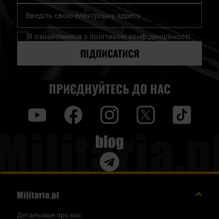
Підпишіться
на
нашу
Я ознайомився з
політикою конфіденційності
розсилку
новин:
ПІДПИСАТИСЯ
ПРИЄДНУЙТЕСЬ ДО НАС
y
f
i
t
tt
Blog
Детальніше про нас