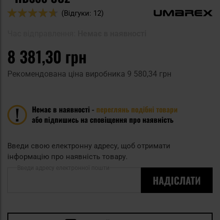
Оцінка:
(Відгуки: 12)
92
100
% of
Час відправлення:
Немає в наявності
8 381,30 грн
Рекомендована ціна виробника
9 580,34 грн
Немає в наявності -
переглянь подібні товари
або підпишись на сповіщення про наявність
Введи свою електронну адресу, щоб отримати
інформацію про наявність товару.
Введи адресу електронної пошти
НАДІСЛАТИ