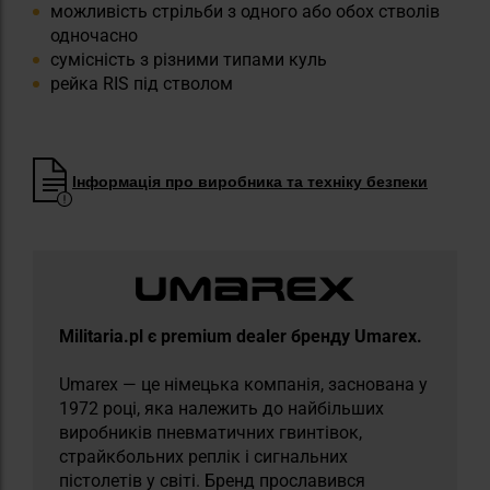
можливість стрільби з одного або обох стволів
одночасно
сумісність з різними типами куль
рейка RIS під стволом
Інформація про виробника та техніку безпеки
Militaria.pl є premium dealer бренду Umarex.
Umarex — це німецька компанія, заснована у
1972 році, яка належить до найбільших
виробників пневматичних гвинтівок,
страйкбольних реплік і сигнальних
пістолетів у світі. Бренд прославився