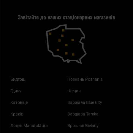
Стрільба
Найкращий ліхтарик для EDC
Рекламація
Завітайте до наших стаціонарних магазинів
Самозахист
Blackout - що це таке?
Повернення товару
Outdoor
Як працює маска від смогу?
Купони на знижку
Одяг
Найкращі спальні мішки на осінь
Бидгощ
Познань Posnania
Гдиня
Щецин
Катовіце
Варшава Blue City
Краків
Варшава Tamka
Лодзь Manufaktura
Вроцлав Bielany