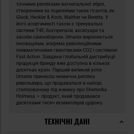
точними репліками вогнепальної зброї,
створеними за ліцензіями таких гігантів, як
Glock, Heckler & Koch, Walther чи Beretta. У
його асортименті також є тренувальні
системи T4E, боєприпаси, аксесуари та
засоби самооборони. Umarex вирізняється
інноваціями, зокрема революційними
пневматичними гвинтівками CO2 і системою
Fast Action. Завдяки глобальній дистрибуції
продукція бренду вже доступна в кількох
десятках країн. Перший великий успіх
Umarex принесла незвична репліка
револьвера, що продавалася в наборі,
стилізованому під книжку про Sherlocka
Holmesa — продукт, який продавався
десятками тисяч екземплярів щороку.
ТЕХНІЧНІ ДАНІ