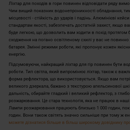
Ліхтар для походів в гори повинен відповідати ряду вим
Чим вищий показник водонепроникності обладнання, тим
місцевості - стійкість до ударів і падінь. Алюмінієві ке
стандартам якості, забезпечать достатній захист, якщо в
буде легкою, що дозволить вам ходити в похід протягом б
сходження на погано освітленому схилі у вас не повинно 
батарея. Змінні режими роботи, які пропонує кожен якіс
енергію.
Підсумовуючи, найкращий ліхтар для гір повинен бути в
роботи. Тип світла, який випромінює ліхтар, також є важ
форма рефлектора, що використовується. Якщо вам потрібн
великого дзеркала, бажано з текстурою апельсинової шкір
дальність, обирайте гладкий і великий рефлектор, з глиб
розжарювання. Це стара технологія, яка не працює в наші
Лампи розжарювання працюють близько 1 000 годин, поки н
годин. Вони також світять значно сильніше при тому ж е
можете дізнатися більше в більш широкому довіднику про