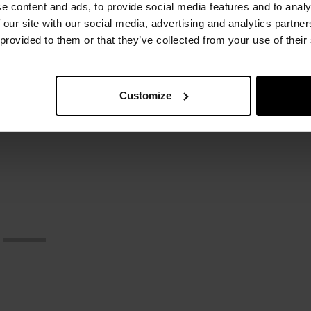
e content and ads, to provide social media features and to analy
ХІТИ ПРОДАЖІВ
 our site with our social media, advertising and analytics partn
Налобний ліхтарик Mil-
Налобний ліхтарик Wuben
На
 provided to them or that they’ve collected from your use of their
Tec CREE XPE - 200
H1 - 1200 люменів
люменів
514,99 грн
2 158,15 грн
Customize
ДО КОШИКА
ДО КОШИКА
Додати до
Додати до
порівняння
порівняння