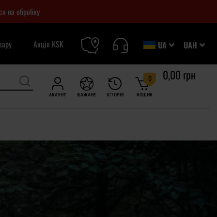
ся на обробку
вару
Акція KSK
UA
UAH
0,00 грн
0
АКАУНТ
БАЖАНЕ
ІСТОРІЯ
КОШИК