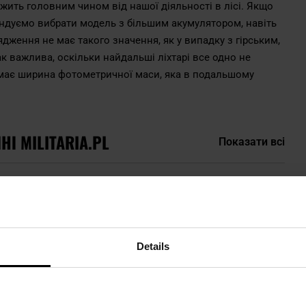
ежить головним чином від нашої діяльності в лісі. Якщо
мендуємо вибрати модель з більшим акумулятором, навіть
дження не має такого значення, як у випадку з гірським,
так важлива, оскільки найдальші ліхтарі все одно не
я має ширина фотометричної маси, яка в подальшому
І MILITARIA.PL
Показати всі
Details