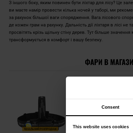
З іншого боку, яким повинен бути ліхтар для лісу? Це зал
ви маєте намір провести кілька ночей у таборі, ми реко
за рахунок більшої ваги спорядження. Вага лісового споря
де кожен грам на рахунку. Дальність дії ліхтаря в лісі не 
просвітять крізь щільну стіну дерев. Тут більше значенн
трансформується в комфорт і вашу безпеку.
ФАРИ В МАГАЗИН
Consent
This website uses cookies
ФІНАЛЬНИЙ РОЗПРОДАЖ