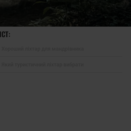
ІСТ:
Хороший ліхтар для мандрівника
Який туристичний ліхтар вибрати