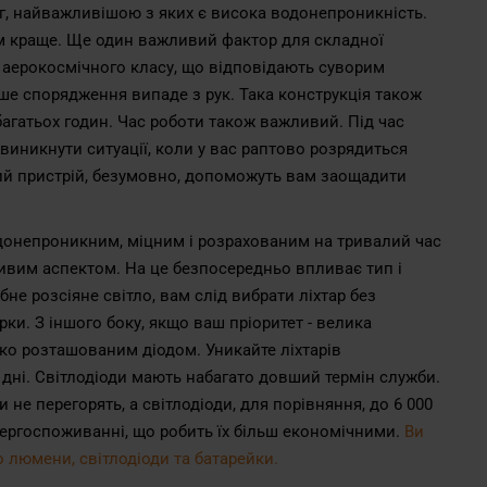
ог, найважливішою з яких є висока водонепроникність.
 краще. Ще один важливий фактор для складної
йси аерокосмічного класу, що відповідають суворим
аше спорядження випаде з рук. Така конструкція також
агатьох годин. Час роботи також важливий. Під час
виникнути ситуації, коли у вас раптово розрядиться
ний пристрій, безумовно, допоможуть вам заощадити
одонепроникним, міцним і розрахованим на тривалий час
ливим аспектом. На це безпосередньо впливає тип і
е розсіяне світло, вам слід вибрати ліхтар без
ки. З іншого боку, якщо ваш пріоритет - велика
око розташованим діодом. Уникайте ліхтарів
 дні. Світлодіоди мають набагато довший термін служби.
е перегорять, а світлодіоди, для порівняння, до 6 000
нергоспоживанні, що робить їх більш економічними.
Ви
 люмени, світлодіоди та батарейки.