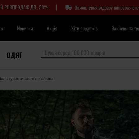
|
Й РОЗПРОДАЖ ДО -50%
Замовлення відразу направляють
аж
Новинки
Акція
Хіти продажів
Закінчення то
ОДЯГ
івля туристичного ліхтарика