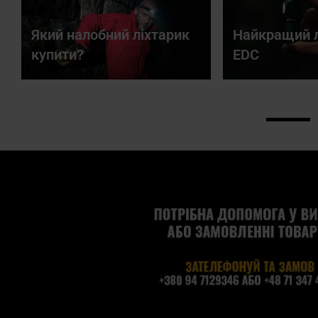
Який налобний ліхтарик
Найкращий л
купити?
EDC