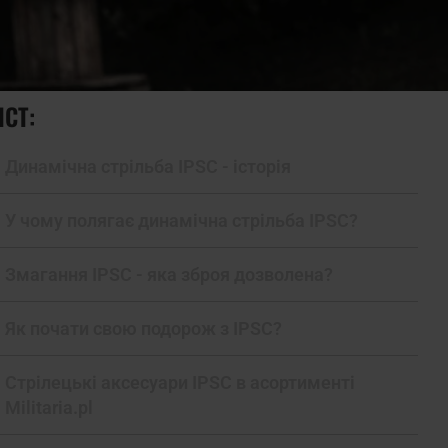
ІСТ:
Динамічна стрільба IPSC - історія
У чому полягає динамічна стрільба IPSC?
Змагання IPSC - яка зброя дозволена?
Як почати свою подорож з IPSC?
Стрілецькі аксесуари IPSC в асортименті
Militaria.pl