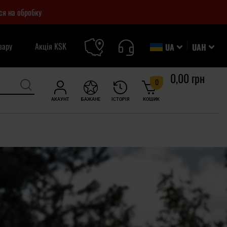
ся на обробку
вару
Акція KSK
UA
UAH
0,00 грн
0
АКАУНТ
БАЖАНЕ
ІСТОРІЯ
КОШИК