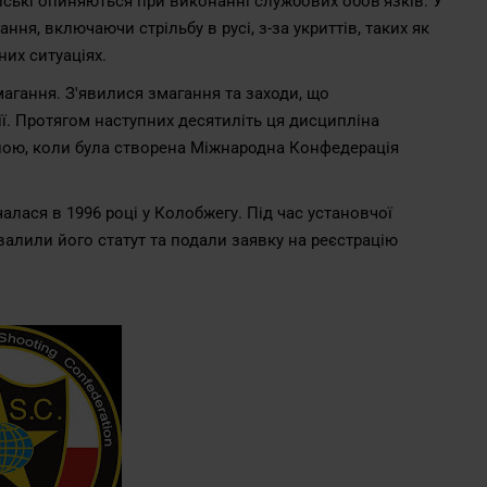
ейські опиняються при виконанні службових обов'язків. У
ня, включаючи стрільбу в русі, з-за укриттів, таких як
них ситуаціях.
агання. З'явилися змагання та заходи, що
сії. Протягом наступних десятиліть ця дисципліна
аною, коли була створена Міжнародна Конфедерація
чалася в 1996 році у Колобжегу. Під час установчої
валили його статут та подали заявку на реєстрацію