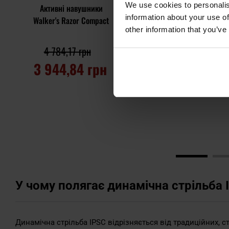
We use cookies to personalis
Активні навушники
Активні навушники
information about your use of
Walker's Razor Compact
Walker's Razor Slim -
other information that you’ve
Battle Brown
4 784,17 грн
4 664,27 грн
3 944,84 грн
ДО КОШИКА
ДО КОШИКА
Додати до
порівняння
Додати до
порівняння
У чому полягає динамічна стрільба 
Динамічна стрільба IPSC відрізняється від традиційних,