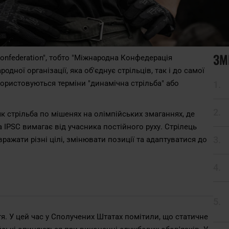
ЗМ
 Confederation", тобто "Міжнародна Конфедерація
дної організації, яка об'єднує стрільців, так і до самої
користовуються терміни "динамічна стрільба" або
як стрільба по мішенях на олімпійських змаганнях, де
 IPSC вимагає від учасника постійного руху. Стрілець
ражати різні цілі, змінювати позиції та адаптуватися до
тя. У цей час у Сполучених Штатах помітили, що статичне