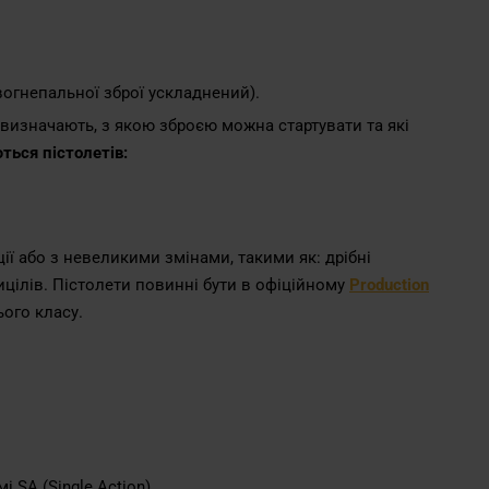
о вогнепальної зброї ускладнений).
 визначають, з якою зброєю можна стартувати та які
ться пістолетів:
ії або з невеликими змінами, такими як: дрібні
ицілів. Пістолети повинні бути в офіційному
Production
ього класу.
SA (Single Action).