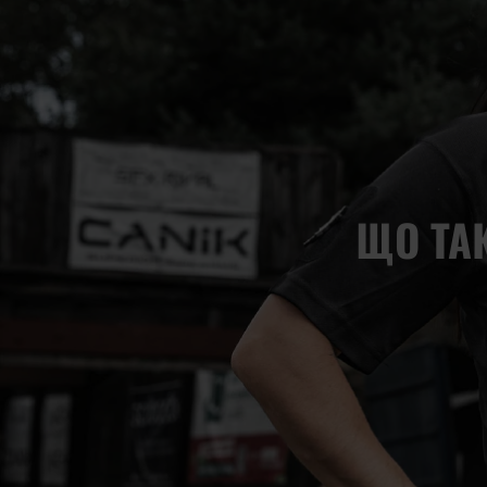
ЩО ТА