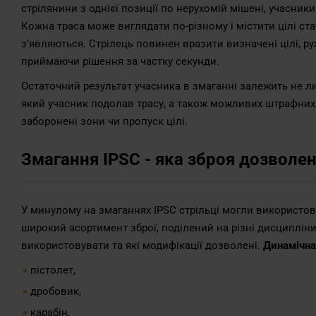
стрілянини з однієї позиції по нерухомій мішені, учасник
Кожна траса може виглядати по-різному і містити цілі стат
з’являються. Стрілець повинен вразити визначені цілі, р
приймаючи рішення за частку секунди.
Остаточний результат учасника в змаганні залежить не лиш
який учасник подолав трасу, а також можливих штрафних б
заборонені зони чи пропуск цілі.
Змагання IPSC - яка зброя дозволе
У минулому на змаганнях IPSC стрільці могли використов
широкий асортимент зброї, поділений на різні дисциплін
використовувати та які модифікації дозволені.
Динамічна 
пістолет,
дробовик,
карабін,