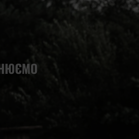
СНЮЄМО