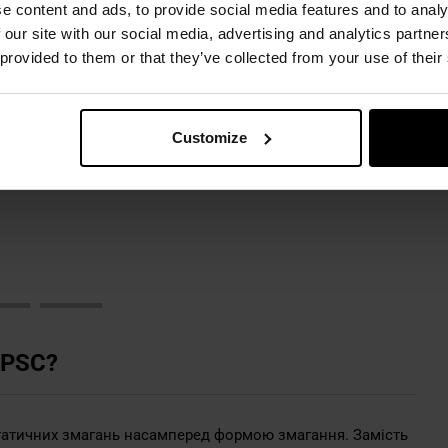
e content and ads, to provide social media features and to analy
Активні навушники Sordin
Активні навушники Sordin
Ак
 our site with our social media, advertising and analytics partn
Supreme Pro-X Gel
Supreme Pro-X Gel Leather
So
 provided to them or that they’ve collected from your use of their
Leather- Green
- Black
17 254,20 грн
17 254,20 грн
1
Customize
ДО КОШИКА
ДО КОШИКА
Додати до
Додати до
порівняння
порівняння
IPSC?
 статичних змагань насамперед формою змагання. Замість