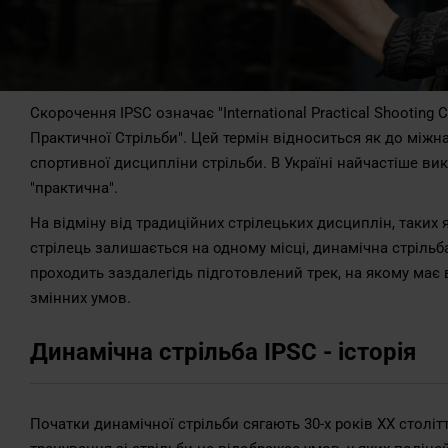
Скорочення IPSC означає "International Practical Shooting
Практичної Стрільби". Цей термін відноситься як до міжнаро
спортивної дисципліни стрільби. В Україні найчастіше ви
"практична".
На відміну від традиційних стрілецьких дисциплін, таких 
стрілець залишається на одному місці, динамічна стрільба
проходить заздалегідь підготовлений трек, на якому має в
змінних умов.
Динамічна стрільба IPSC - історія
Початки динамічної стрільби сягають 30-х років XX століт