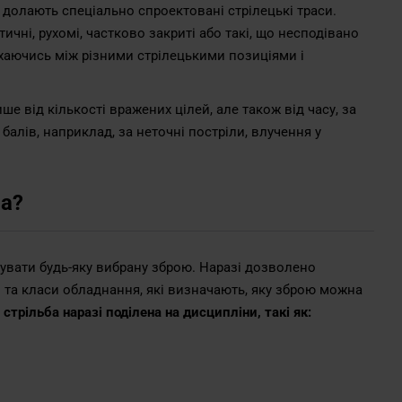
и долають спеціально спроектовані стрілецькі траси.
ичні, рухомі, частково закриті або такі, що несподівано
ухаючись між різними стрілецькими позиціями і
е від кількості вражених цілей, але також від часу, за
алів, наприклад, за неточні постріли, влучення у
на?
увати будь-яку вибрану зброю. Наразі дозволено
и та класи обладнання, які визначають, яку зброю можна
стрільба наразі поділена на дисципліни, такі як: