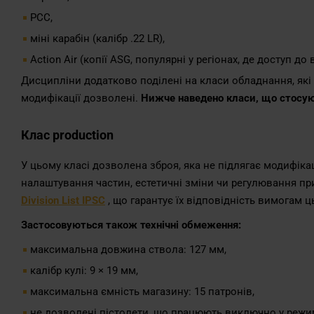
PCC,
міні карабін (калібр .22 LR),
Action Air (копії ASG, популярні у регіонах, де доступ д
Дисципліни додатково поділені на класи обладнання, які
модифікації дозволені.
Нижче наведено класи, що стосую
Клас production
У цьому класі дозволена зброя, яка не підлягає модифікац
налаштування частин, естетичні зміни чи регулювання пр
Division List IPSC
, що гарантує їх відповідність вимогам ц
Застосовуються також технічні обмеження:
максимальна довжина ствола: 127 мм,
калібр кулі: 9 × 19 мм,
максимальна ємність магазину: 15 патронів,
не дозволені пістолети, що працюють виключно у режимі 