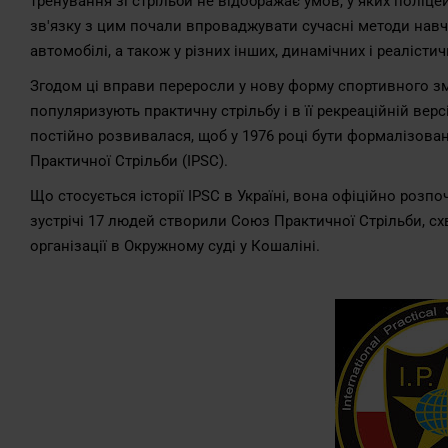
тренування зі стрільби не відображає умов, у яких поліц
зв'язку з цим почали впроваджувати сучасні методи навчан
автомобілі, а також у різних інших, динамічних і реалістич
Згодом ці вправи переросли у нову форму спортивного зм
популяризують практичну стрільбу і в її рекреаційній вер
постійно розвивалася, щоб у 1976 році бути формалізов
Практичної Стрільби (IPSC).
Що стосується історії IPSC в Україні, вона офіційно розпо
зустрічі 17 людей створили Союз Практичної Стрільби, сх
організації в Окружному суді у Кошаліні.