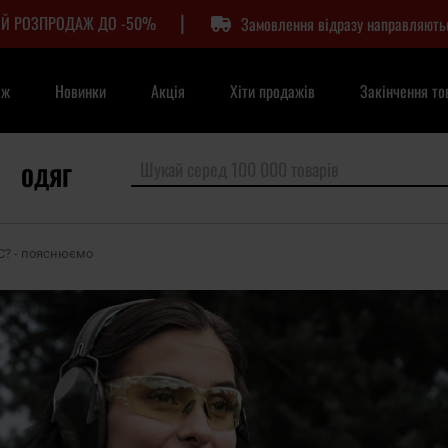
|
Й РОЗПРОДАЖ ДО -50%
Замовлення відразу направляють
аж
Новинки
Акція
Хіти продажів
Закінчення то
ОДЯГ
SC? - пояснюємо