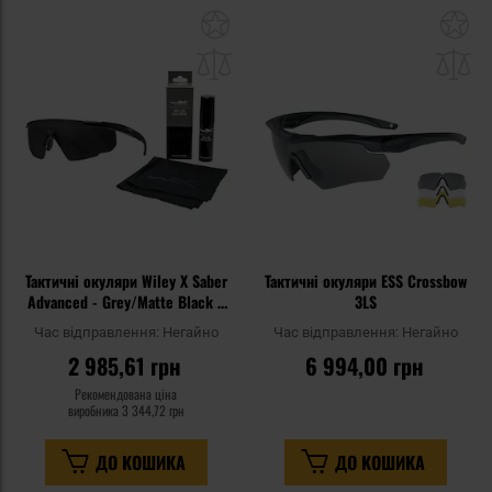
Додати
До
до
д
списку
сп
уподобань
уп
Тактичні окуляри Wiley X Saber
Тактичні окуляри ESS Crossbow
Advanced - Grey/Matte Black +
3LS
Anti-Fog Cleaner Kit - набір
Час відправлення:
Негайно
Час відправлення:
Негайно
2 985,61 грн
6 994,00 грн
Рекомендована ціна
виробника
3 344,72 грн
ДО КОШИКА
ДО КОШИКА