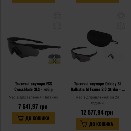
Додати
До
до
д
списку
сп
уподобань
уп
Тактичні окуляри ESS
Тактичні окуляри Oakley SI
Crossblade 3LS - набір
Ballistic M Frame 2.0 Strike - 2
LS
Час відправлення:
Негайно
Час відправлення:
за 24
години
7 541,97 грн
12 577,94 грн
ДО КОШИКА
ДО КОШИКА