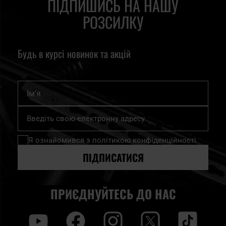
ПІДПИШИСЬ НА НАШУ
РОЗСИЛКУ
Будь в курсі новинок та акцій
Ім'я
Підпишіться
на
нашу
Я ознайомився з
політикою конфіденційності
розсилку
новин:
ПІДПИСАТИСЯ
ПРИЄДНУЙТЕСЬ ДО НАС
y
f
i
t
tt