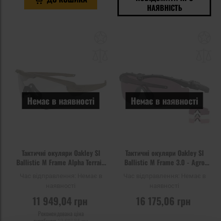
НАЯВНІСТЬ
Додати
До
до
д
списку
сп
уподобань
уп
Немає в наявності
Немає в наявності
Тактичні окуляри Oakley SI
Тактичні окуляри Oakley SI
Ballistic M Frame Alpha Terrain
Ballistic M Frame 3.0 - Agro
Tan Array - 2LS
Matte Black 3LS
Час відправлення:
Немає в
Час відправлення:
Немає в
наявності
наявності
11 949,04 грн
16 175,06 грн
Рекомендована ціна
виробника
12 697,84 грн