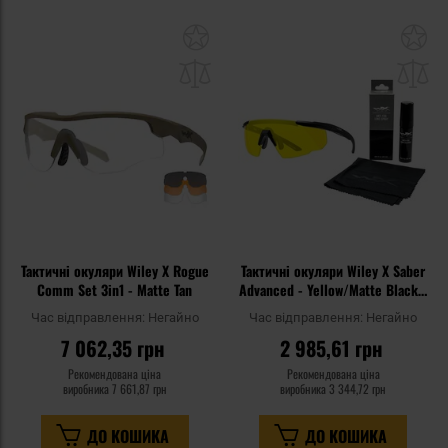
Додати
До
до
д
списку
сп
уподобань
уп
Тактичні окуляри Wiley X Rogue
Тактичні окуляри Wiley X Saber
Comm Set 3in1 - Matte Tan
Advanced - Yellow/Matte Black +
Anti-Fog Cleaner Kit - набір
Час відправлення:
Негайно
Час відправлення:
Негайно
7 062,35 грн
2 985,61 грн
Рекомендована ціна
Рекомендована ціна
виробника
7 661,87 грн
виробника
3 344,72 грн
ДО КОШИКА
ДО КОШИКА