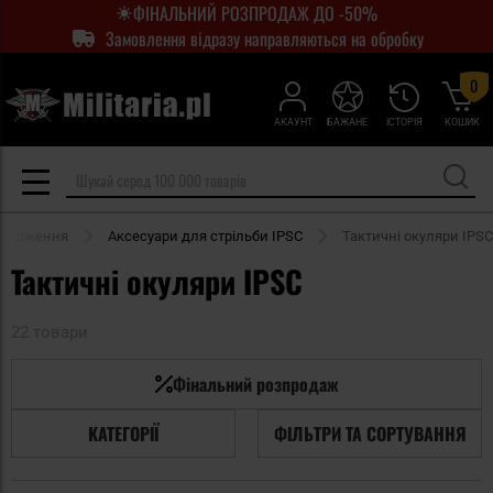
ФІНАЛЬНИЙ РОЗПРОДАЖ ДО -50%
Замовлення відразу направляються на обробку
0
АКАУНТ
БАЖАНЕ
ІСТОРІЯ
КОШИК
орядження
Аксесуари для стрільби IPSC
Тактичні окуляри IPSC
Тактичні окуляри IPSC
22 товари
Фінальний розпродаж
КАТЕГОРІЇ
ФІЛЬТРИ ТА СОРТУВАННЯ