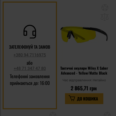
До
до
спи
уп
ЗАТЕЛЕФОНУЙ ТА ЗАМОВ
+380 94 7116975
або
Тактичні окуляри Wiley X Saber
+48 71 347 47 80
Advanced - Yellow/Matte Black
Телефонні замовлення
Час відправлення:
Негайно
приймаються до: 16:00
2 865,71 грн
ДО КОШИКА
Додати
До