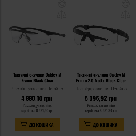
Додати
До
до
д
списку
сп
уподобань
уп
Тактичні окуляри Oakley M
Тактичні окуляри Oakley M
Frame Black Clear
Frame 2.0 Matte Black Clear
Час відправлення:
Негайно
Час відправлення:
Негайно
4 880,10 грн
5 095,92 грн
Рекомендована ціна
Рекомендована ціна
виробника
8 381,30 грн
виробника
8 381,30 грн
ДО КОШИКА
ДО КОШИКА