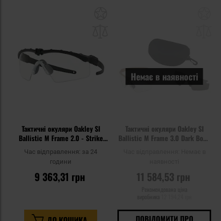
Додати
До
до
д
списку
сп
уподобань
уп
Немає в наявності
Тактичні окуляри Oakley SI
Тактичні окуляри Oakley SI
Ballistic M Frame 2.0 - Strike
Ballistic M Frame 3.0 Dark Bone
Black Clear
Array - 2LS
Час відправлення:
за 24
Час відправлення:
Немає в
години
наявності
9 363,31 грн
11 584,53 грн
Рекомендована ціна
виробника
12 194,24 грн
ПОВІДОМИТИ ПРО
ДО КОШИКА