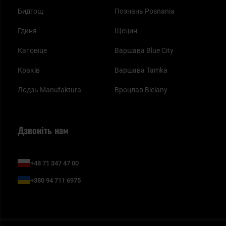
Бидгощ
Познань Posnania
Гдиня
Щецин
Катовіце
Варшава Blue City
Краків
Варшава Tamka
Лодзь Manufaktura
Вроцлав Bielany
Дзвоніть нам
+48 71 347 47 00
+380 94 711 6975