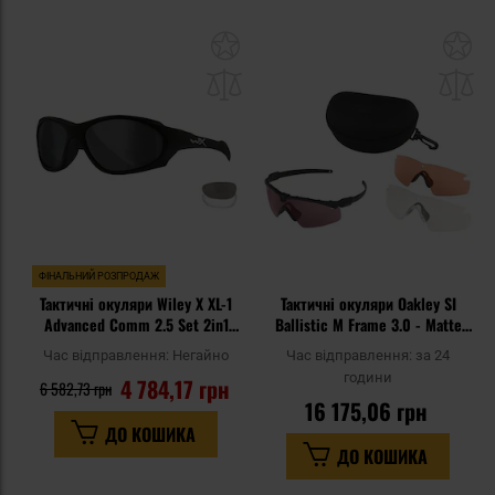
Додати
До
до
д
списку
сп
уподобань
уп
ФІНАЛЬНИЙ РОЗПРОДАЖ
Тактичні окуляри Wiley X XL-1
Тактичні окуляри Oakley SI
Advanced Comm 2.5 Set 2in1
Ballistic M Frame 3.0 - Matte
Grey/Clear - Matte Black
Black 3LS
Час відправлення:
Негайно
Час відправлення:
за 24
години
4 784,17 грн
6 582,73 грн
16 175,06 грн
ДО КОШИКА
ДО КОШИКА