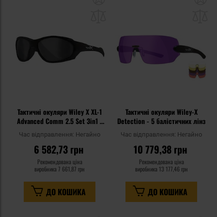
до
д
списку
сп
уподобань
уп
Тактичні окуляри Wiley X XL-1
Тактичні окуляри Wiley-X
Advanced Comm 2.5 Set 3in1 -
Detection - 5 балістичних лінз
Grey/Clear/Light Rust - Matte
Час відправлення:
Негайно
Час відправлення:
Негайно
Black
6 582,73 грн
10 779,38 грн
Рекомендована ціна
Рекомендована ціна
виробника
7 661,87 грн
виробника
13 177,46 грн
ДО КОШИКА
ДО КОШИКА