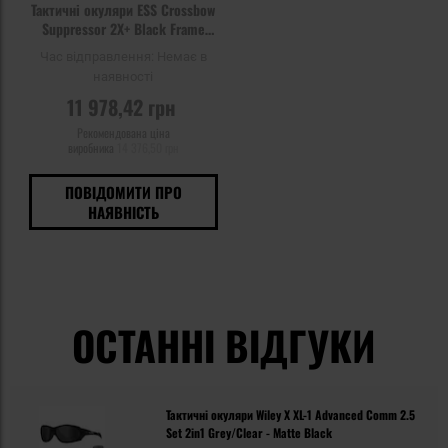
Тактичні окуляри ESS Crossbow
Suppressor 2X+ Black Frame
Clear/Smoke Grey/Laser LPL-B -
Час відправлення:
Немає в
набір
наявності
11 978,42 грн
Рекомендована ціна
виробника
14 376,50 грн
ПОВІДОМИТИ ПРО
НАЯВНІСТЬ
ОСТАННІ ВІДГУКИ
Тактичні окуляри Wiley X XL-1 Advanced Comm 2.5
Set 2in1 Grey/Clear - Matte Black