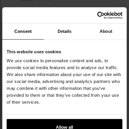
ПОВІДОМИТИ ПРО
ПОВІДОМИТИ ПРО
НАЯВНІСТЬ
НАЯВНІСТЬ
Consent
Details
About
Додати
До
до
д
списку
сп
This website uses cookies
уподобань
уп
We use cookies to personalise content and ads, to
provide social media features and to analyse our traffic.
Немає в наявності
Немає в наявності
We also share information about your use of our site with
our social media, advertising and analytics partners who
may combine it with other information that you’ve
provided to them or that they’ve collected from your use
ЗАКІНЧЕННЯ ТОВАРУ
of their services.
Захисні окуляри Oakley Sutro
Захисні окуляри Oakley Sutro -
Lite - Matte White/Clear
Matte White/Clear
Photochromic
Photochromic
Час відправлення:
Немає в
Час відправлення:
Немає в
наявності
наявності
Allow all