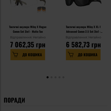
Тактичні окуляри Wiley X Rogue
Тактичні окуляри Wiley X XL-1
Comm Set 3in1 - Matte Tan
Advanced Comm 2.5 Set 3in1 -
Grey/Clear/Light Rust - Matte
Відправлення: Негайно
Відправлення: Негайно
Black
7 062,35 грн
6 582,73 грн
ДО КОШИКА
ДО КОШИКА
ПОРАДИ