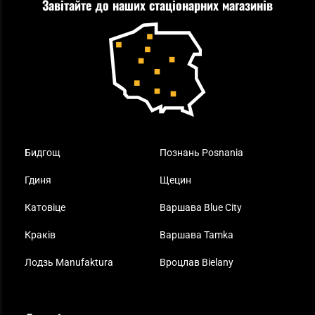
Завітайте до наших стаціонарних магазинів
Самозахист
Blackout - що це таке?
Повернення товару
Outdoor
Як працює маска від смогу?
Купони на знижку
Одяг
Найкращі спальні мішки на осінь
Бидгощ
Познань Posnania
Гдиня
Щецин
Катовіце
Варшава Blue City
Краків
Варшава Tamka
Лодзь Manufaktura
Вроцлав Bielany