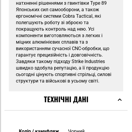
натхненні рішеннями з гвинтівки Type 89
Японських сил самооборони, а також
ергономічні системи Cobra Tactical, які
полегшують роботу зі зброєю та
покращують контроль над нею. Усі
компоненти виготовляються з легких і
міцних алюмінієвих сплавів та з
використанням сучасної CNC-обробки, що
гарантує прецизійність і довговічність.
Завдяки такому підходу Strike Industries
швидко здобула репутацію, а її продукцію
сьогодні цінують спортивні стрільці, силові
структури та військові в усьому світі.
ТЕХНІЧНІ ДАНІ
Докладніше
Колір / камуфляж
Чорний