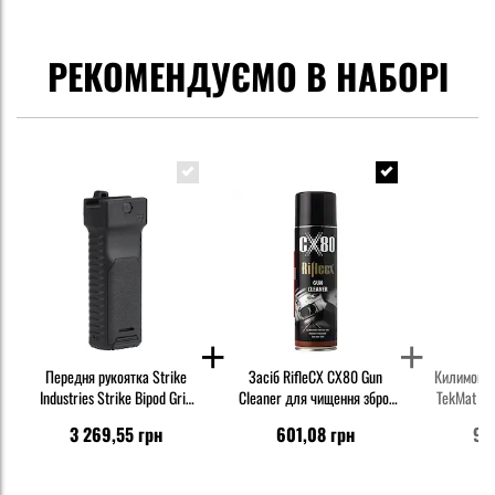
РЕКОМЕНДУЄМО В НАБОРІ
Передня рукоятка Strike
Засіб RifleCX CX80 Gun
Килимок д
Industries Strike Bipod Grip
Cleaner для чищення зброї
TekMat CZ
Picatinny - Black
500 мл
3 269,55 грн
601,08 грн
96