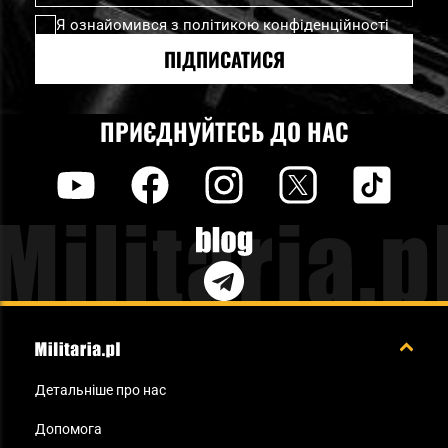
нашу
Я ознайомився з
політикою конфіденційності
розсилку
новин:
ПІДПИСАТИСЯ
ПРИЄДНУЙТЕСЬ ДО НАС
y
f
i
t
tt
Blog
Детальніше про нас
Допомога