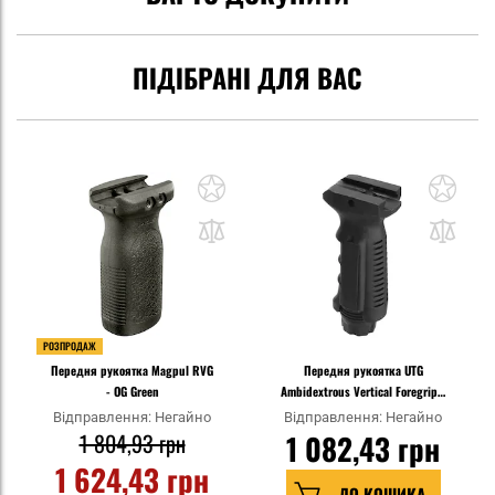
ПІДІБРАНІ ДЛЯ ВАС
РОЗПРОДАЖ
Передня рукоятка Magpul RVG
Передня рукоятка UTG
- OG Green
Ambidextrous Vertical Foregrip -
Black
Відправлення: Негайно
Відправлення: Негайно
1 804,93 грн
1 082,43 грн
1 624,43 грн
ДО КОШИКА