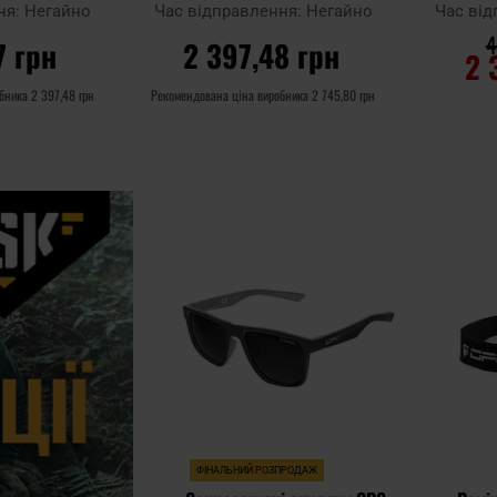
цією
Smoke Revo з поляризацією
Bla
ня:
Негайно
Час відправлення:
Негайно
Час ві
4
7 грн
2 397,48 грн
2 
обника
2 397,48 грн
Рекомендована ціна виробника
2 745,80 грн
ИКА
ДО КОШИКА
Д
Додати
Додати до
Додати до
до
порівняння
порівняння
списку
уподобан
ФІНАЛЬНИЙ РОЗПРОДАЖ