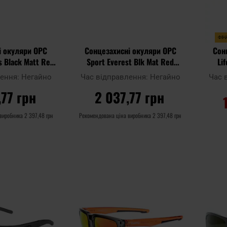
ФІН
і окуляри OPC
Сонцезахисні окуляри OPC
Сон
es Black Matt Red
Sport Everest Blk Mat Red
Li
оляризацією
Smoke Revo з поляризацією
лення:
Негайно
Час відправлення:
Негайно
Час 
,77 грн
2 037,77 грн
 виробника
2 397,48 грн
Рекомендована ціна виробника
2 397,48 грн
ОШИКА
ДО КОШИКА
Додати
Додати
Додати до
Додати 
до
до
порівняння
порівня
списку
списку
уподобань
уподобан