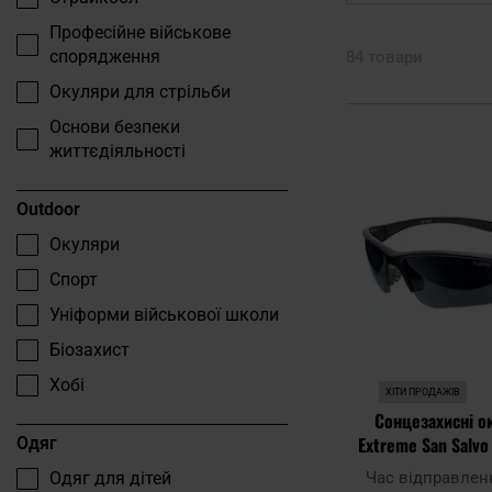
Професійне військове
спорядження
84 товари
Окуляри для стрільби
Основи безпеки
життєдіяльності
Outdoor
Окуляри
Спорт
Уніформи військової школи
Біозахист
Хобі
ХІТИ ПРОДАЖІВ
Сонцезахисні о
Extreme San Salvo 
Одяг
поляриза
Час відправлен
Одяг для дітей