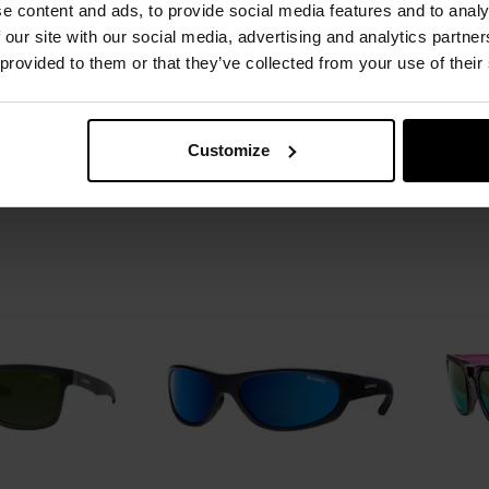
e content and ads, to provide social media features and to analy
і окуляри OPC
Сонцезахисні окуляри OPC All
Сон
 Salvo - Matt
Round Jet I - Matt Black
Lifes
 our site with our social media, advertising and analytics partn
k/Green
R
 provided to them or that they’ve collected from your use of their
лення:
Негайно
Час відправлення:
Негайно
Час 
,77 грн
3 585,13 грн
Customize
 виробника
2 397,48 грн
Рекомен
ОШИКА
ДО КОШИКА
Додати
Додати
Додати до
Додати 
до
до
порівняння
порівня
списку
списку
уподобань
уподобан