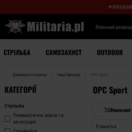
ФІНАЛЬНИ
Фінальний розпрод
СТРІЛЬБА
САМОЗАХИСТ
OUTDOOR
Домашня сторінка
Наші бренди
OPC Sport
КАТЕГОРІЇ
OPC Sport
Стрільба
Фінальний
Пневматична зброя та
аксесуари
Етикетка
Страйкбол