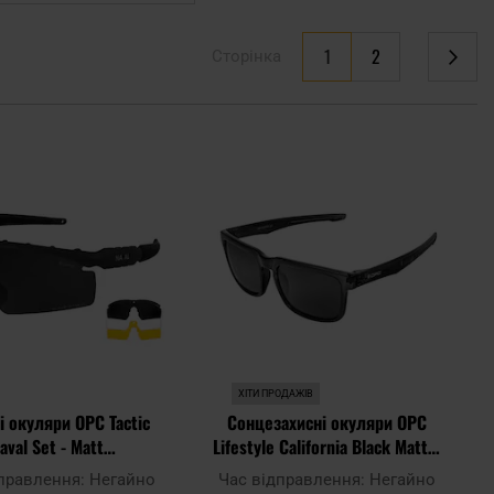
You're currently reading page
1
2
Сторінка
Сторінка
Сторінка
Наступне
Додати
Дода
до
до
списку
спис
уподобань
упод
ХІТИ ПРОДАЖІВ
і окуляри OPC Tactic
Сонцезахисні окуляри OPC
aval Set - Matt
Lifestyle California Black Matt з
ck/Smoke/Yellow
поляризацією
дправлення:
Негайно
Час відправлення:
Негайно