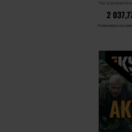
поляриза
Час відправлен
2 037,7
Рекомендована ціна вир
ДО КОШ
Додати до
порівняння