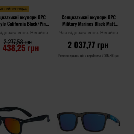
АЛЬНИЙ РОЗПРОДАЖ
цезахисні окуляри OPC
Сонцезахисні окуляри OPC
tyle California Black/Pink
Military Marines Black Matt
evo з поляризацією
Green Revo з поляризацією
відправлення:
Негайно
Час відправлення:
Негайно
2 277,58 грн
2 037,77 грн
1 438,25 грн
Рекомендована ціна виробника
2 397,48 грн
ДО КОШИКА
ДО КОШИКА
Додати
Дода
до
Додати до
до
до
ння
порівняння
списку
спис
ь
уподобань
упод