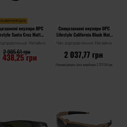
АЛЬНИЙ РОЗПРОДАЖ
цезахисні окуляри OPC
Сонцезахисні окуляри OPC
festyle Santa Cruz Matt
Lifestyle California Black Matt
Black/Red Revo з
Blue Revo з поляризацією
відправлення:
Негайно
Час відправлення:
Негайно
поляризацією
2 985,61 грн
2 037,77 грн
1 438,25 грн
Рекомендована ціна виробника
2 277,58 грн
ДО КОШИКА
ДО КОШИКА
Додати
Дода
до
Додати до
до
до
ння
порівняння
списку
спис
ь
уподобань
упод