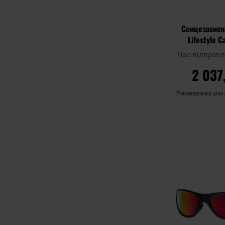
Сонцезахисн
Lifestyle C
Graphite Gree
Час відправ
2 037
Рекомендована ціна
ДО К
Додати до
порівняння