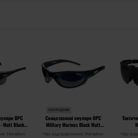
Додати
Додати
до
до
списку
списку
уподобань
уподобань
ХІТИ ПРОДАЖІВ
куляри OPC
Сонцезахисні окуляри OPC
Тактичн
- Matt Black з
Military Marines Black Matt
N
цією
Smoke Revo з поляризацією
Bla
ня:
Негайно
Час відправлення:
Негайно
Час ві