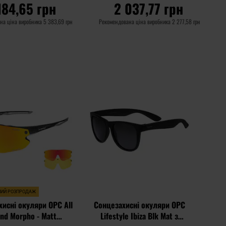
184,65 грн
2 037,77 грн
на ціна виробника
5 383,69 грн
Рекомендована ціна виробника
2 277,58 грн
О КОШИКА
ДО КОШИКА
Додати
Додати
Додати до
до
до
порівняння
списку
списку
уподобань
уподоб
НИЙ РОЗПРОДАЖ
исні окуляри OPC All
Сонцезахисні окуляри OPC
nd Morpho - Matt
Lifestyle Ibiza Blk Mat з