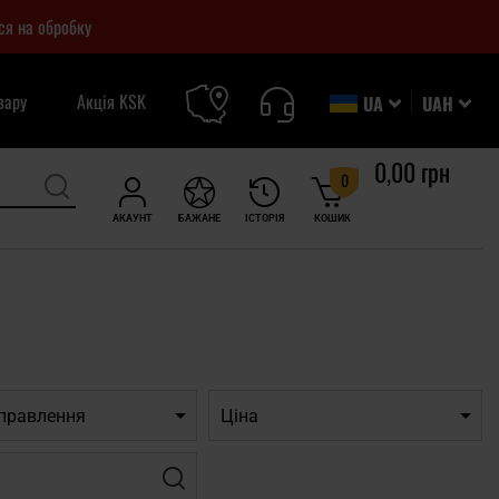
ся на обробку
вару
Акція KSK
UA
UAH
0,00 грн
0
АКАУНТ
БАЖАНЕ
ІСТОРІЯ
КОШИК
дправлення
Ціна
Фільтр