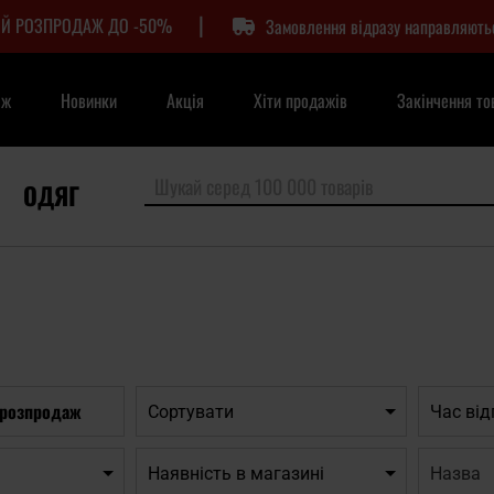
|
Й РОЗПРОДАЖ ДО -50%
Замовлення відразу направляють
аж
Новинки
Акція
Хіти продажів
Закінчення то
ОДЯГ
 розпродаж
Сортувати
Час ві
Назва:
Наявність в магазині