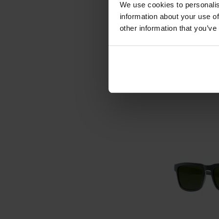
We use cookies to personalis
Сонцезахисн
Extreme San
information about your use of
Blac
other information that you’ve
Час відправ
2 037
Рекомендована ціна
ДО К
Додати до
порівняння