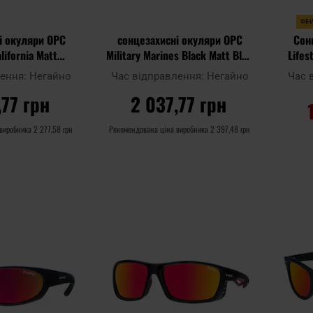
ФІН
і окуляри OPC
сонцезахисні окуляри OPC
Сон
alifornia Matt
Military Marines Black Matt Blue
Lifes
n з поляризацією
Revo з поляризацією
R
лення:
Негайно
Час відправлення:
Негайно
Час 
,77 грн
2 037,77 грн
 виробника
2 277,58 грн
Рекомендована ціна виробника
2 397,48 грн
ОШИКА
ДО КОШИКА
Додати
Додати
Додати до
Додати 
до
до
порівняння
порівня
списку
списку
уподобань
уподобан