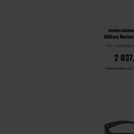
сонцезахисн
Military Marin
Revo з п
Час відправ
2 037
Рекомендована ціна
ДО К
Додати до
порівняння