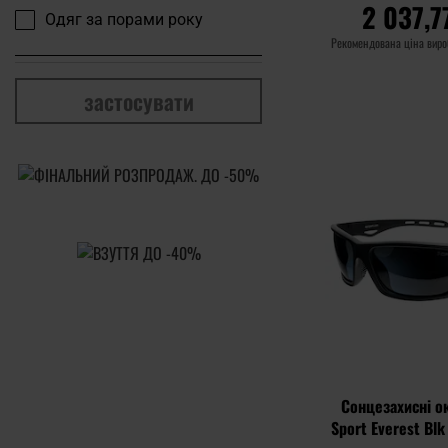
2 037,7
Одяг за порами року
Рекомендована ціна вир
ДО КОШ
застосувати
Додати до
порівняння
Сонцезахисні о
Sport Everest Bl