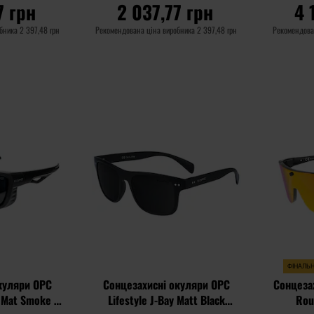
7 грн
2 037,77 грн
4 
обника
2 397,48 грн
Рекомендована ціна виробника
2 397,48 грн
Рекомендова
ИКА
ДО КОШИКА
Д
Додати
Додати
Додати до
Додати до
до
до
порівняння
порівняння
списку
списку
уподобань
уподобань
ФІНАЛЬ
куляри OPC
Сонцезахисні окуляри OPC
Сонцезах
k Mat Smoke з
Lifestyle J-Bay Matt Black
Rou