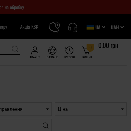
ся на обробку
вару
Акція KSK
UA
UAH
0,00 грн
0
АКАУНТ
БАЖАНЕ
ІСТОРІЯ
КОШИК
дправлення
Ціна
Фільтр