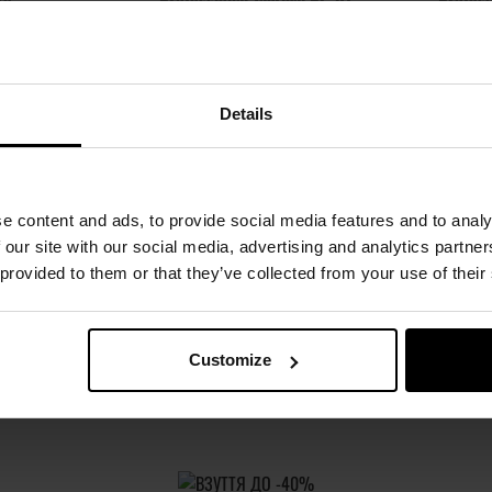
te
Professional Tactical PC-01 -
Profess
Dark Grey
ня:
Немає в
Час відправлення:
Немає в
Час ві
сті
наявності
 грн
1 198,44 грн
1
4 грн
766,91 грн
7
Details
О
ПОВІДОМИТИ ПРО
ПОВІДО
НАЯВНІСТЬ
НАЯ
e content and ads, to provide social media features and to analy
Додати до
Додати до
 our site with our social media, advertising and analytics partn
порівняння
порівняння
 provided to them or that they’ve collected from your use of their
жній сторінц
Customize