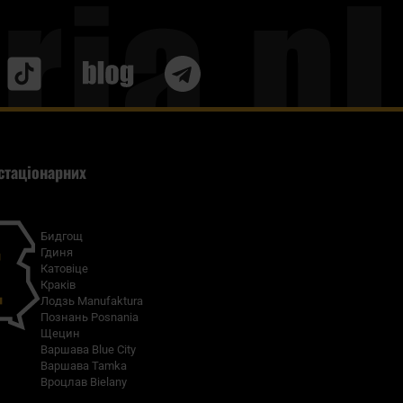
Blog
стаціонарних
Бидгощ
Гдиня
Катовіце
Краків
Лодзь Manufaktura
Познань Posnania
Щецин
Варшава Blue City
Варшава Tamka
Вроцлав Bielany