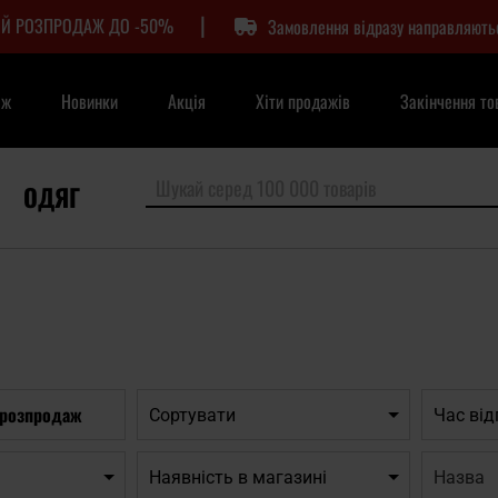
|
Й РОЗПРОДАЖ ДО -50%
Замовлення відразу направляють
аж
Новинки
Акція
Хіти продажів
Закінчення то
ОДЯГ
 розпродаж
Сортувати
Час ві
Назва:
Наявність в магазині