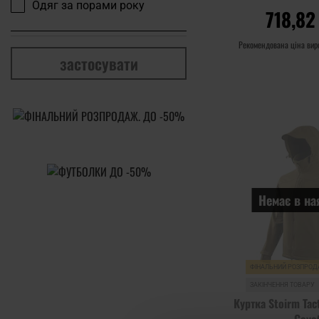
Одяг за порами року
718,82
Рекомендована ціна ви
застосувати
ДО КОШ
Додати до
порівняння
Немає в на
ФІНАЛЬНИЙ РОЗПРО
ЗАКІНЧЕННЯ ТОВАРУ
Куртка Stoirm Tact