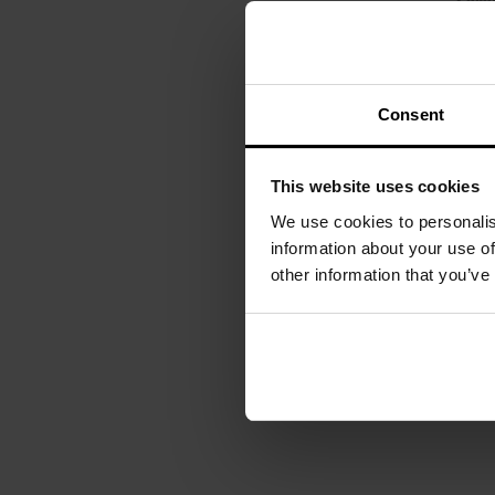
- Coyo
Час відправлен
наявно
5 983,21
2 945,4
Consent
ПОВІДОМИТИ ПР
НАЯВНІСТЬ
This website uses cookies
We use cookies to personalis
Додати до
information about your use of
порівняння
other information that you’ve
Показувати на ко