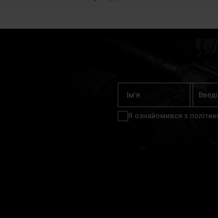
Підпишіт
Ім'я
на
нашу
Я ознайомився з
політик
розсилку
новин: