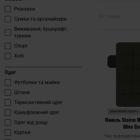
Рюкзаки
54 товари
Сумки та органайзери
Виживання, бушкрафт,
туризм
Спорт
Хобі
Одяг
Футболки та майки
Штани
Термоактивний одяг
Камуфляжний одяг
ЗАКІНЧЕННЯ ТОВАРУ
Панель Stoirm M
Одяг від дощу
Olive G
Куртки
Час відправлен