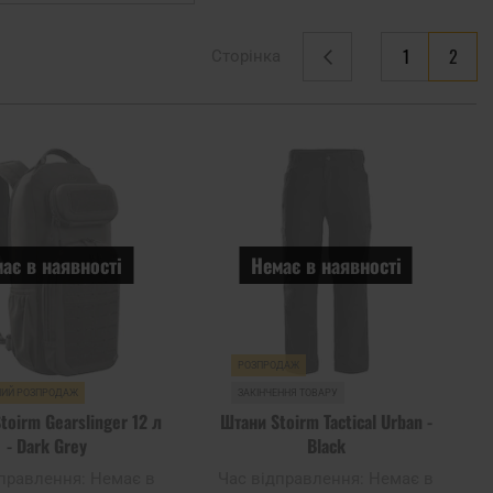
You're cu
1
2
Сторінка
Сторінка
Попереднє
Сторінка
Додати
Дода
до
до
списку
спис
уподобань
упод
ає в наявності
Немає в наявності
РОЗПРОДАЖ
НИЙ РОЗПРОДАЖ
ЗАКІНЧЕННЯ ТОВАРУ
toirm Gearslinger 12 л
Штани Stoirm Tactical Urban -
- Dark Grey
Black
дправлення:
Немає в
Час відправлення:
Немає в