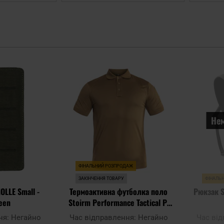
Додати
Додати
до
до
списку
списку
уподобань
уподобань
Нем
ФІНАЛЬНИЙ РОЗПРОДАЖ
ЗАКІНЧЕННЯ ТОВАРУ
ФІНАЛЬ
OLLE Small -
Термоактивна футболка поло
Рюкзак S
reen
Stoirm Performance Tactical P-
01 - Coyote Tan
ня:
Негайно
Час відправлення:
Негайно
Час ві