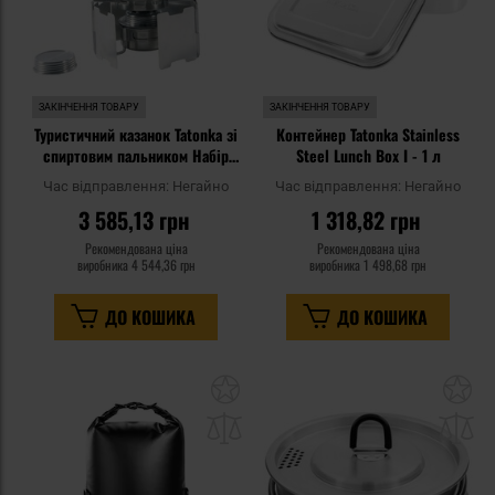
ЗАКІНЧЕННЯ ТОВАРУ
ЗАКІНЧЕННЯ ТОВАРУ
Туристичний казанок Tatonka зі
Контейнер Tatonka Stainless
спиртовим пальником Набір
Steel Lunch Box I - 1 л
каструль
Час відправлення:
Негайно
Час відправлення:
Негайно
3 585,13 грн
1 318,82 грн
Рекомендована ціна
Рекомендована ціна
виробника
4 544,36 грн
виробника
1 498,68 грн
ДО КОШИКА
ДО КОШИКА
Додати
До
до
д
списку
сп
уподобань
уп