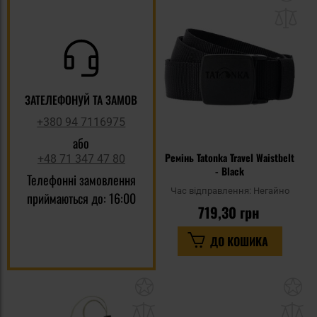
до
спи
уп
ЗАТЕЛЕФОНУЙ ТА ЗАМОВ
+380 94 7116975
або
Ремінь Tatonka Travel Waistbelt
+48 71 347 47 80
- Black
Телефонні замовлення
Час відправлення:
Негайно
приймаються до: 16:00
719,30 грн
ДО КОШИКА
Додати
До
до
д
списку
сп