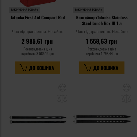
ЗАКІНЧЕННЯ ТОВАРУ
ЗАКІНЧЕННЯ ТОВАРУ
Tatonka First Aid Compact Red
КонтейнертTatonka Stainless
Steel Lunch Box III 1 л
Час відправлення:
Негайно
Час відправлення:
Негайно
2 985,61 грн
1 558,63 грн
Рекомендована ціна
Рекомендована ціна
виробника
3 585,13 грн
виробника
1 798,44 грн
ДО КОШИКА
ДО КОШИКА
Додати
До
до
д
списку
сп
уподобань
уп