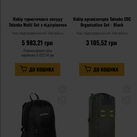
Набір туристичного посуду
Набір організаторів Tatonka EDC
Tatonka Multi Set з підігрівачем
Organisation Set - Black
Час відправлення:
Негайно
Час відправлення:
Негайно
5 983,21 грн
3 105,52 грн
Рекомендована ціна
виробника
6 822,54 грн
ДО КОШИКА
ДО КОШИКА
Додати
До
до
д
списку
сп
уподобань
уп