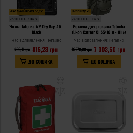
ФІНАЛЬНИЙ РОЗПРОДАЖ
РОЗПРОДАЖ
ЗАКІНЧЕННЯ ТОВАРУ
ЗАКІНЧЕННЯ ТОВАРУ
Чохол Tatonka WP Dry Bag A5 -
Вставка для рюкзака Tatonka
Black
Yukon Carrier X1 55+10 л - Olive
Час відправлення:
Негайно
Час відправлення:
Негайно
815,23 грн
7 003,60 грн
959,11 грн
10 779,38 грн
ДО КОШИКА
ДО КОШИКА
Додати
До
до
д
списку
сп
уподобань
уп