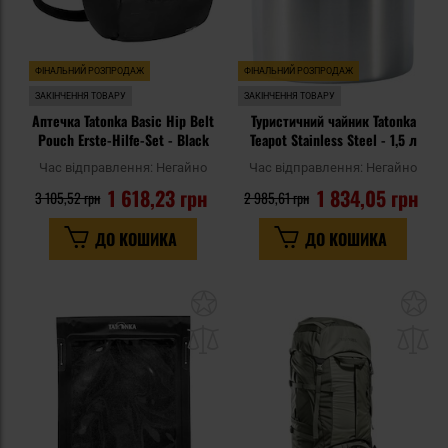
ФІНАЛЬНИЙ РОЗПРОДАЖ
ФІНАЛЬНИЙ РОЗПРОДАЖ
ЗАКІНЧЕННЯ ТОВАРУ
ЗАКІНЧЕННЯ ТОВАРУ
Аптечка Tatonka Basic Hip Belt
Туристичний чайник Tatonka
Pouch Erste-Hilfe-Set - Black
Teapot Stainless Steel - 1,5 л
Час відправлення:
Негайно
Час відправлення:
Негайно
1 618,23 грн
1 834,05 грн
3 105,52 грн
2 985,61 грн
ДО КОШИКА
ДО КОШИКА
Додати
До
до
д
списку
сп
уподобань
уп