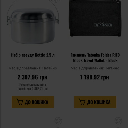
уподобань
уп
Набір посуду Kettle 2,5 л
Гаманець Tatonka Folder RIFD
Block Travel Wallet - Black
Час відправлення:
Негайно
Час відправлення:
Негайно
2 397,96 грн
1 198,92 грн
Рекомендована ціна
виробника
2 865,71 грн
ДО КОШИКА
ДО КОШИКА
Додати
До
до
д