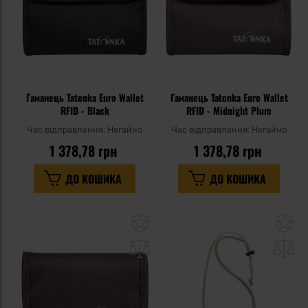
Гаманець Tatonka Euro Wallet
Гаманець Tatonka Euro Wallet
RFID - Black
RFID - Midnight Plum
Час відправлення:
Негайно
Час відправлення:
Негайно
1 378,78 грн
1 378,78 грн
ДО КОШИКА
ДО КОШИКА
Додати
До
до
д
списку
сп
уподобань
уп