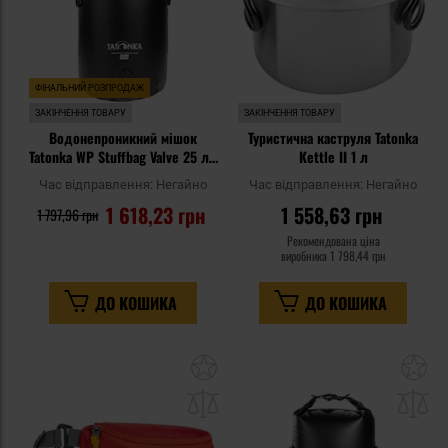
ФІНАЛЬНИЙ РОЗПРОДАЖ
ЗАКІНЧЕННЯ ТОВАРУ
ЗАКІНЧЕННЯ ТОВАРУ
Водонепроникний мішок
Туристична каструля Tatonka
Tatonka WP Stuffbag Valve 25 л -
Kettle II 1 л
Black
Час відправлення:
Негайно
Час відправлення:
Негайно
1 618,23 грн
1 558,63 грн
1 797,96 грн
Рекомендована ціна
виробника
1 798,44 грн
ДО КОШИКА
ДО КОШИКА
Додати
До
до
д
списку
сп
уподобань
уп