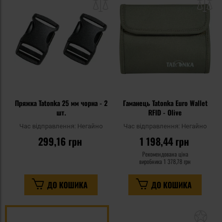
списку
сп
уподобань
уп
Пряжка Tatonka 25 мм чорна - 2
Гаманець Tatonka Euro Wallet
шт.
RFID - Olive
Час відправлення:
Негайно
Час відправлення:
Негайно
299,16 грн
1 198,44 грн
Рекомендована ціна
виробника
1 378,78 грн
ДО КОШИКА
ДО КОШИКА
До