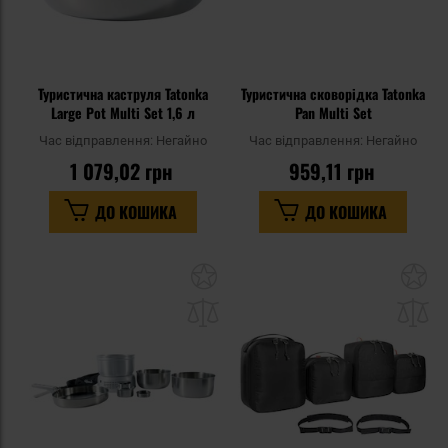
Туристична каструля Tatonka
Туристична сковорідка Tatonka
Large Pot Multi Set 1,6 л
Pan Multi Set
Час відправлення:
Негайно
Час відправлення:
Негайно
1 079,02 грн
959,11 грн
ДО КОШИКА
ДО КОШИКА
Додати
До
до
д
списку
сп
уподобань
уп