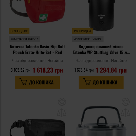
РОЗПРОДАЖ
РОЗПРОДАЖ
ЗАКІНЧЕННЯ ТОВАРУ
ЗАКІНЧЕННЯ ТОВАРУ
Аптечка Tatonka Basic Hip Belt
Водонепроникний мішок
Pouch Erste-Hilfe-Set - Red
Tatonka WP Stuffbag Valve 15 л -
Black
Час відправлення:
Негайно
Час відправлення:
Негайно
1 618,23 грн
1 294,84 грн
3 105,52 грн
1 678,54 грн
ДО КОШИКА
ДО КОШИКА
Додати
До
до
д
списку
сп
уподобань
уп