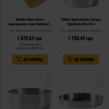
Tatonka Ланч-бокс з
Набір туристичного посуду
нержавіючої сталі Bamboo I -
Tatonka Kettle 1.0 л
800 мл
Час відправлення:
Негайно
Час відправлення:
Негайно
1 678,54 грн
1 798,44 грн
Рекомендована ціна
виробника
2 038,25 грн
ДО КОШИКА
ДО КОШИКА
Додати
До
до
д
списку
сп
уподобань
уп