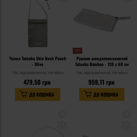
уподобань
уп
ЛІТО
Чохол Tatonka Skin Neck Pouch
Рушник швидковисихаючий
- Olive
Tatonka Bamboo - 120 x 60 см
Час відправлення:
Негайно
Час відправлення:
Негайно
479,50 грн
959,11 грн
ДО КОШИКА
ДО КОШИКА
Додати
До
до
д
списку
сп
уподобань
уп