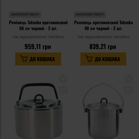
ЗАКІНЧЕННЯ ТОВАРУ
ЗАКІНЧЕННЯ ТОВАРУ
Ремінець Tatonka протиковзкий
Ремінець протиковзкий Tatonka
50 см чорний - 2 шт.
40 см чорний - 2 шт.
Час відправлення:
Негайно
Час відправлення:
Негайно
959,11 грн
839,21 грн
ДО КОШИКА
ДО КОШИКА
Додати
До
до
д
списку
сп
уподобань
уп