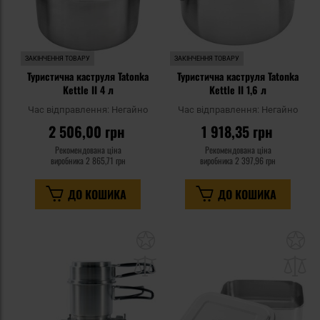
ЗАКІНЧЕННЯ ТОВАРУ
ЗАКІНЧЕННЯ ТОВАРУ
Туристична каструля Tatonka
Туристична каструля Tatonka
Kettle II 4 л
Kettle II 1,6 л
Час відправлення:
Негайно
Час відправлення:
Негайно
2 506,00 грн
1 918,35 грн
Рекомендована ціна
Рекомендована ціна
виробника
2 865,71 грн
виробника
2 397,96 грн
ДО КОШИКА
ДО КОШИКА
Додати
До
до
д
списку
сп
уподобань
уп