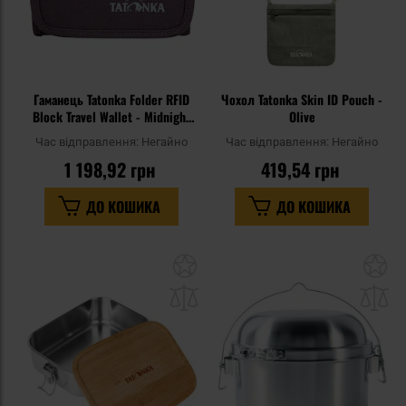
Гаманець Tatonka Folder RFID
Чохол Tatonka Skin ID Pouch -
Block Travel Wallet - Midnight
Olive
Plum
Час відправлення:
Негайно
Час відправлення:
Негайно
1 198,92 грн
419,54 грн
ДО КОШИКА
ДО КОШИКА
Додати
До
до
д
списку
сп
уподобань
уп