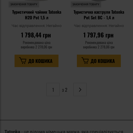
ЗАКІНЧЕННЯ ТОВАРУ
ЗАКІНЧЕННЯ ТОВАРУ
Туристичний чайник Tatonka
Туристична каструля Tatonka
H2O Pot 1,5 л
Pot Set BC - 1,4 л
Час відправлення:
Негайно
Час відправлення:
Негайно
1 798,44 грн
1 797,96 грн
Рекомендована ціна
Рекомендована ціна
виробника
2 278,06 грн
виробника
2 278,06 грн
ДО КОШИКА
ДО КОШИКА
з 2
Сторінка
Наступне
Tatonka
- це відома німецька марка, яка спеціалізується