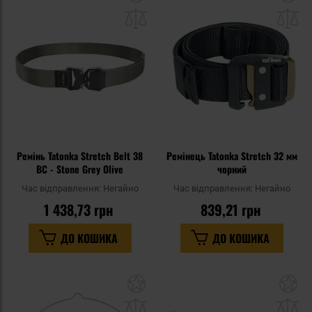
до
д
списку
сп
уподобань
уп
Ремінь Tatonka Stretch Belt 38
Ремінець Tatonka Stretch 32 мм
BC - Stone Grey Olive
чорний
Час відправлення:
Негайно
Час відправлення:
Негайно
1 438,73 грн
839,21 грн
ДО КОШИКА
ДО КОШИКА
Додати
До
до
д
списку
сп