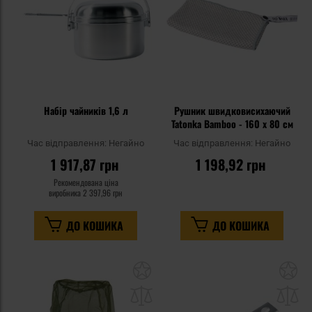
Набір чайників 1,6 л
Рушник швидковисихаючий
Tatonka Bamboo - 160 x 80 см
Час відправлення:
Негайно
Час відправлення:
Негайно
1 917,87 грн
1 198,92 грн
Рекомендована ціна
виробника
2 397,96 грн
ДО КОШИКА
ДО КОШИКА
Додати
До
до
д
списку
сп