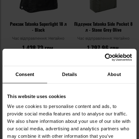
Рюкзак Tatonka Superlight 18 л
Підсумок Tatonka Side Pocket 8
- Black
л - Stone Grey Olive
Час відправлення:
Негайно
Час відправлення:
Негайно
1 438,73 грн
1 797,96 грн
Рекомендована ціна
виробника
2 278,06 грн
ДО КОШИКА
ДО КОШИКА
Consent
Details
About
Додати
До
This website uses cookies
до
д
списку
сп
We use cookies to personalise content and ads, to
уподобань
уп
provide social media features and to analyse our traffic.
We also share information about your use of our site with
our social media, advertising and analytics partners who
may combine it with other information that you’ve