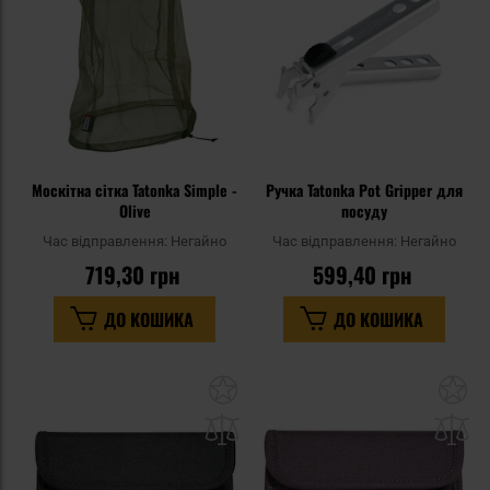
уподобань
уп
Москітна сітка Tatonka Simple -
Ручка Tatonka Pot Gripper для
Olive
посуду
Час відправлення:
Негайно
Час відправлення:
Негайно
719,30 грн
599,40 грн
ДО КОШИКА
ДО КОШИКА
Додати
До
до
д
списку
сп
уподобань
уп