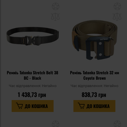
Додати
До
до
д
списку
сп
уподобань
уп
Ремніь Tatonka Stretch Belt 38
Ремінь Tatonka Stretch 32 мм
BC - Black
Coyote Brown
Час відправлення:
Негайно
Час відправлення:
Негайно
1 438,73 грн
838,73 грн
ДО КОШИКА
ДО КОШИКА
Додати
До