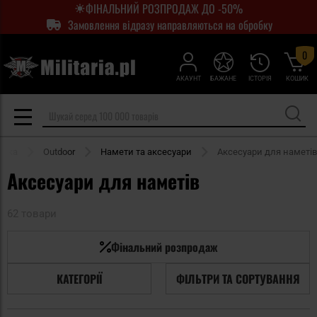
ФІНАЛЬНИЙ РОЗПРОДАЖ ДО -50%
Замовлення відразу направляються на обробку
0
АКАУНТ
БАЖАНЕ
ІСТОРІЯ
КОШИК
інка
Outdoor
Намети та аксесуари
Аксесуари для наметів
Аксесуари для наметів
62 товари
Фінальний розпродаж
КАТЕГОРІЇ
ФІЛЬТРИ ТА СОРТУВАННЯ