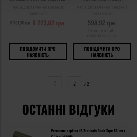
L
Час відправлення:
Немає в
Час відправлення:
Немає в
наявності
наявності
6 223,02 грн
598,92 грн
8 381,30 грн
Рекомендована ціна
виробника
658,87 грн
ПОВІДОМИТИ ПРО
ПОВІДОМИТИ ПРО
НАЯВНІСТЬ
НАЯВНІСТЬ
з 2
Сторінка
Попереднє
ОСТАННІ ВІДГУКИ
Ремонтна стрічка JB Tacticals Duck Tape 50 мм x
2,5 м - Зелена