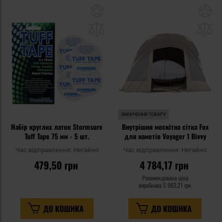
Додати
До
до
д
списку
сп
уподобань
уп
ЗАКІНЧЕННЯ ТОВАРУ
Набір круглих латок Stormsure
Внутрішня москітна сітка Fox
Tuff Tape 75 мм - 5 шт.
для наметів Voyager 1 Bivvy
Час відправлення:
Негайно
Час відправлення:
Негайно
479,50 грн
4 784,17 грн
Рекомендована ціна
виробника
5 983,21 грн
ДО КОШИКА
ДО КОШИКА