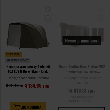
Додати
До
до
д
списку
сп
уподобань
уп
Немає в наявності
РОЗПРОДАЖ
ЗАКІНЧЕННЯ ТОВАРУ
Накидка для намету 1-місний
Намет Shelter Base Station MK2
FOX EOS II Bivvy Skin - Khaki
+ комплект настінних
органайзерів Mivardi - набір
Час відправлення:
Негайно
Час відправлення:
Немає в
наявності
4 184,65 грн
6 204,44 грн
14 616,31 грн
Рекомендована ціна
виробника
16 175,06 грн
ДО КОШИКА