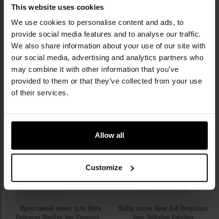
This website uses cookies
Час відправлення:
Немає в
Час відправлення:
Немає в
наявності
наявності
We use cookies to personalise content and ads, to
479,02 грн
538,97 грн
provide social media features and to analyse our traffic.
We also share information about your use of our site with
ПОВІДОМИТИ ПРО
ПОВІДОМИТИ ПРО
our social media, advertising and analytics partners who
НАЯВНІСТЬ
НАЯВНІСТЬ
may combine it with other information that you’ve
provided to them or that they’ve collected from your use
Додати
До
of their services.
до
д
списку
сп
уподобань
уп
Allow all
Немає в наявності
Немає в наявності
Customize
ФІНАЛЬНИЙ РОЗПРОДАЖ
ЗАКІНЧЕННЯ ТОВАРУ
Приставний намет для буса
Набір латок Gear Aid Tenacious
Coleman Shelter Van Connector
Tape SilNylon Patches