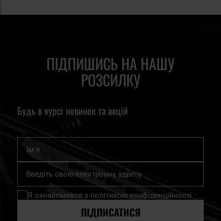
ПІДПИШИСЬ НА НАШУ
РОЗСИЛКУ
Будь в курсі новинок та акцій
Ім'я
Підпишіться
на
нашу
Я ознайомився з
політикою конфіденційності
розсилку
новин:
ПІДПИСАТИСЯ