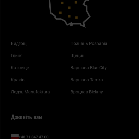
Одяг
Найкращі спальні мішки на осінь
Бидгощ
Познань Posnania
Гдиня
Щецин
Катовіце
Варшава Blue City
Краків
Варшава Tamka
Лодзь Manufaktura
Вроцлав Bielany
Дзвоніть нам
+48 71 347 47 00