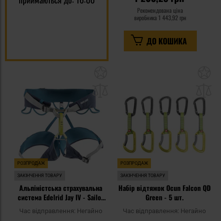
Рекомендована ціна
виробника
1 443,92 грн
ДО КОШИКА
Додати
До
до
д
списку
сп
уподобань
уп
РОЗПРОДАЖ
РОЗПРОДАЖ
ЗАКІНЧЕННЯ ТОВАРУ
ЗАКІНЧЕННЯ ТОВАРУ
Альпіністська страхувальна
Набір відтяжок Ocun Falcon QD
система Edelrid Jay IV - Sailor
Green - 5 шт.
Blue
Час відправлення:
Негайно
Час відправлення:
Негайно