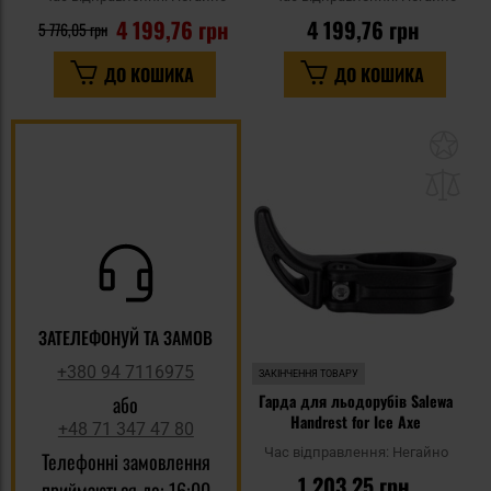
4 199,76 грн
4 199,76 грн
5 776,05 грн
ДО КОШИКА
ДО КОШИКА
До
до
спи
уп
ЗАТЕЛЕФОНУЙ ТА ЗАМОВ
+380 94 7116975
ЗАКІНЧЕННЯ ТОВАРУ
Гарда для льодорубів Salewa
або
Handrest for Ice Axe
+48 71 347 47 80
Час відправлення:
Негайно
Телефонні замовлення
1 203,25 грн
приймаються до: 16:00