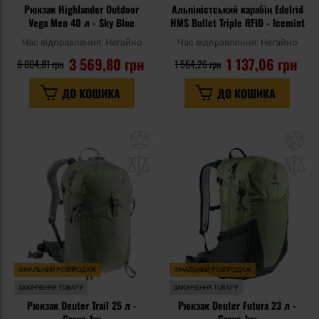
Рюкзак Highlander Outdoor
Альпіністський карабін Edelrid
Vega Men 40 л - Sky Blue
HMS Bullet Triple RFID - Icemint
Час відправлення:
Негайно
Час відправлення:
Негайно
3 569,80 грн
1 137,06 грн
6 004,81 грн
1 564,26 грн
ДО КОШИКА
ДО КОШИКА
Додати
До
до
д
списку
сп
уподобань
уп
ФІНАЛЬНИЙ РОЗПРОДАЖ
ФІНАЛЬНИЙ РОЗПРОДАЖ
ЗАКІНЧЕННЯ ТОВАРУ
ЗАКІНЧЕННЯ ТОВАРУ
Рюкзак Deuter Trail 25 л -
Рюкзак Deuter Futura 23 л -
Grove-Ivy
Grove-Ivy