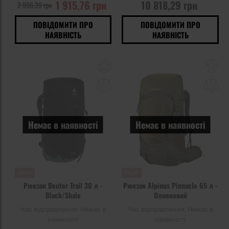
1 915,76 грн
10 818,29 грн
2 996,39 грн
ПОВІДОМИТИ ПРО
ПОВІДОМИТИ ПРО
НАЯВНІСТЬ
НАЯВНІСТЬ
Додати
До
до
д
списку
сп
уподобань
уп
Немає в наявності
Немає в наявності
АКЦІЯ
АКЦІЯ
Рюкзак Deuter Trail 30 л -
Рюкзак Alpinus Pinnacle 65 л -
Black/Shale
Оливковий
Час відправлення:
Немає в
Час відправлення:
Немає в
наявності
наявності