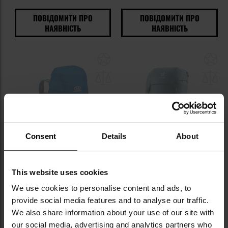
ПОВІДОМИТИ ПРО
ПОВІДОМИТИ ПРО
НАЯВНІСТЬ
НАЯВНІСТЬ
Додати
До
до
д
списку
сп
уподобань
уп
Немає в наявності
Немає в наявності
Consent
Details
About
РОЗПРОДАЖ
ФІНАЛЬНИЙ РОЗПРОДАЖ
ЗАКІНЧЕННЯ ТОВАРУ
ЗАКІНЧЕННЯ ТОВАРУ
This website uses cookies
Рюкзак Highlander Outdoor
Туристичний рюкзак Deuter
Vorlich 40 л - Blue
Futura 32 л - Atlantic/Ink
We use cookies to personalise content and ads, to
provide social media features and to analyse our traffic.
Час відправлення:
Немає в
Час відправлення:
Немає в
наявності
наявності
We also share information about your use of our site with
2 397,11 грн
7 028,88 грн
our social media, advertising and analytics partners who
3 598,07 грн
9 867,51 грн