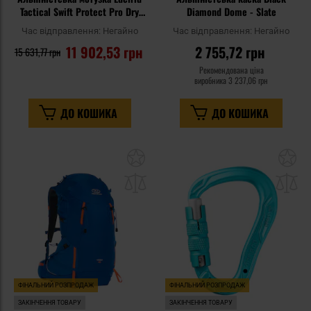
Tactical Swift Protect Pro Dry
Diamond Dome - Slate
8,9 мм 60 м - Grey
Час відправлення:
Негайно
Час відправлення:
Негайно
11 902,53 грн
2 755,72 грн
15 631,77 грн
Рекомендована ціна
виробника
3 237,06 грн
ДО КОШИКА
ДО КОШИКА
Додати
До
до
д
списку
сп
уподобань
уп
ФІНАЛЬНИЙ РОЗПРОДАЖ
ФІНАЛЬНИЙ РОЗПРОДАЖ
ЗАКІНЧЕННЯ ТОВАРУ
ЗАКІНЧЕННЯ ТОВАРУ