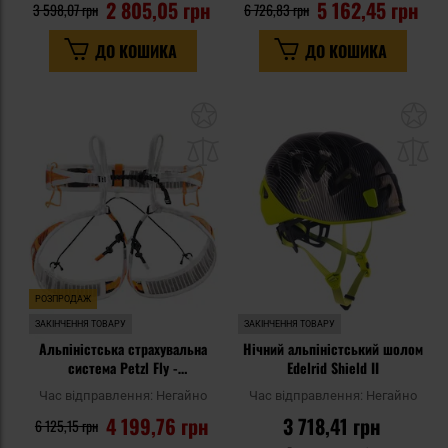
2 805,05 грн
5 162,45 грн
3 598,07 грн
6 726,83 грн
ДО КОШИКА
ДО КОШИКА
Додати
До
до
д
списку
сп
уподобань
уп
РОЗПРОДАЖ
ЗАКІНЧЕННЯ ТОВАРУ
ЗАКІНЧЕННЯ ТОВАРУ
Альпіністська страхувальна
Нічний альпіністський шолом
система Petzl Fly -
Edelrid Shield II
Orange/White
Час відправлення:
Негайно
Час відправлення:
Негайно
4 199,76 грн
3 718,41 грн
6 125,15 грн