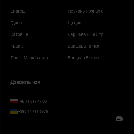
Бидгощ
Познань Posnania
Гдиня
Щецин
Катовіце
Варшава Blue City
Краків
Варшава Tamka
Лодзь Manufaktura
Вроцлав Bielany
Дзвоніть нам
+48 71 347 47 00
+380 94 711 6975