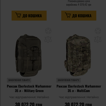
Рекомендована ціна
виробника
4 079,42 грн
ДО КОШИКА
ДО КОШИКА
Додати
До
до
д
списку
сп
уподобань
уп
ЗАКІНЧЕННЯ ТОВАРУ
ЗАКІНЧЕННЯ ТОВАРУ
Рюкзак Eberlestock Warhammer
Рюкзак Eberlestock Warhammer
35 л - Military Green
35 л - MultiCam
Час відправлення:
Негайно
Час відправлення:
Негайно
30 072,20 грн
30 072,20 грн