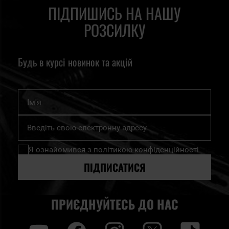
ПІДПИШИСЬ НА НАШУ
РОЗСИЛКУ
Будь в курсі новинок та акцій
Ім'я
Підпишіться
на
нашу
Я ознайомився з
політикою конфіденційності
розсилку
новин:
ПІДПИСАТИСЯ
ПРИЄДНУЙТЕСЬ ДО НАС