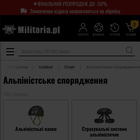
ФІНАЛЬНИЙ РОЗПРОДАЖ ДО -50%
Замовлення відразу направляються на обробку
0
АКАУНТ
БАЖАНЕ
ІСТОРІЯ
КОШИК
ашня сторінка
Outdoor
Спорт
Альпіністське спорядження
Альпіністське спорядження
102 товари
Альпіністські каски
Страхувальні системи
альпіністичне