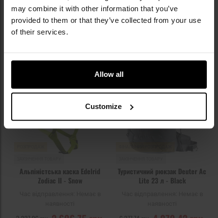
may combine it with other information that you’ve
ПОВІДОМИТИ ПРО
ПОВІДОМИТИ ПРО
provided to them or that they’ve collected from your use
НАЯВНІСТЬ
НАЯВНІСТЬ
of their services.
Додати
До
до
д
списку
сп
Allow all
уподобань
уп
Customize
Немає в наявності
Немає в наявності
РОЗПРОДАЖ
ФІНАЛЬНИЙ РОЗПРОДАЖ
ЗАКІНЧЕННЯ ТОВАРУ
ЗАКІНЧЕННЯ ТОВАРУ
Альпіністська каска Edelrid
Туристичний рюкзак Deuter Ac
Zodiac II - Snow
Lite 23 л - Black
Час відправлення:
Немає в
Час відправлення:
Немає в
наявності
наявності