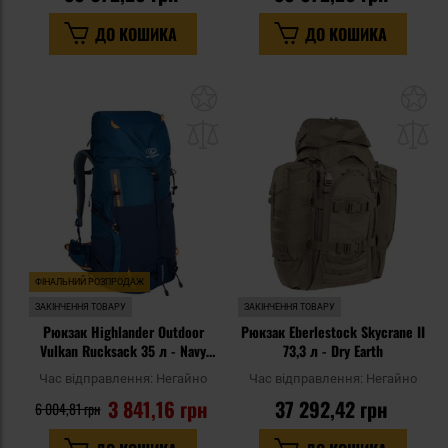
ДО КОШИКА
ДО КОШИКА
Додати
До
до
д
списку
сп
уподобань
уп
ФІНАЛЬНИЙ РОЗПРОДАЖ
ЗАКІНЧЕННЯ ТОВАРУ
ЗАКІНЧЕННЯ ТОВАРУ
Рюкзак Highlander Outdoor
Рюкзак Eberlestock Skycrane II
Vulkan Rucksack 35 л - Navy
73,3 л - Dry Earth
Blue
Час відправлення:
Негайно
Час відправлення:
Негайно
3 841,16 грн
37 292,42 грн
6 004,81 грн