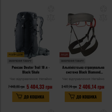
Додати
До
до
д
списку
сп
уподобань
уп
РОЗПРОДАЖ
АКЦІЯ
ЗАКІНЧЕННЯ ТОВАРУ
ЗАКІНЧЕННЯ ТОВАРУ
Рюкзак Deuter Trail 18 л -
Альпіністська страхувальна
Black/Shale
система Black Diamond
Momentum Harness -
Час відправлення:
Негайно
Час відправлення:
Негайно
Moonstone
5 404,33 грн
2 406,14 грн
7 448,86 грн
3 477,74 грн
ДО КОШИКА
ДО КОШИКА
Додати
До