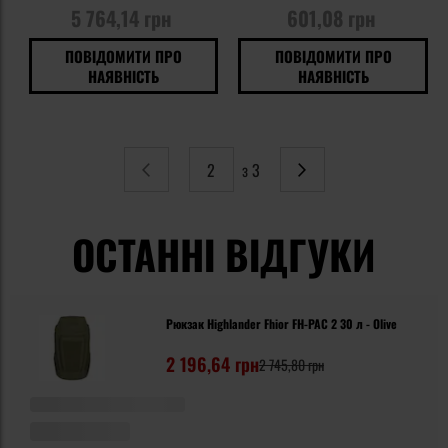
5 764,14 грн
601,08 грн
ПОВІДОМИТИ ПРО
ПОВІДОМИТИ ПРО
НАЯВНІСТЬ
НАЯВНІСТЬ
з 3
Сторінка
Попереднє
Сторінка
Наступне
ОСТАННІ ВІДГУКИ
Рюкзак Highlander Fhior FH-PAC 2 30 л - Olive
2 196,64 грн
2 745,80 грн