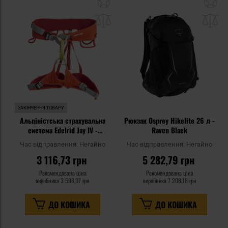
до
д
списку
сп
уподобань
уп
ЗАКІНЧЕННЯ ТОВАРУ
Альпіністська страхувальна
Рюкзак Osprey Hikelite 26 л -
система Edelrid Jay IV -
Raven Black
Hokkaido
Час відправлення:
Негайно
Час відправлення:
Негайно
3 116,73 грн
5 282,79 грн
Рекомендована ціна
Рекомендована ціна
виробника
3 598,07 грн
виробника
7 208,18 грн
ДО КОШИКА
ДО КОШИКА