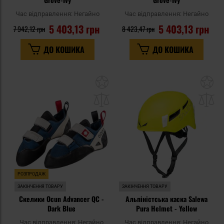
Час відправлення:
Негайно
Час відправлення:
Негайно
5 403,13 грн
5 403,13 грн
7 942,12 грн
8 423,47 грн
ДО КОШИКА
ДО КОШИКА
Додати
До
до
д
списку
сп
уподобань
уп
РОЗПРОДАЖ
ЗАКІНЧЕННЯ ТОВАРУ
ЗАКІНЧЕННЯ ТОВАРУ
Скелики Ocun Advancer QC -
Альпіністська каска Salewa
Dark Blue
Pura Helmet - Yellow
Час відправлення:
Негайно
Час відправлення:
Негайно