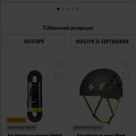
Фінальний розпродаж
КАТЕГОРІЇ
ФІЛЬТРИ ТА СОРТУВАННЯ
Додати
До
до
д
списку
сп
уподобань
уп
РОЗПРОДАЖ
ЗАКІНЧЕННЯ ТОВАРУ
ЗАКІНЧЕННЯ ТОВАРУ
Альпіністська мотузка Edelrid
Альпіністська каска Black