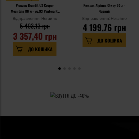
Рюкзак Brandit US Cooper
Рюкзак Alpinus Otway 50 л -
Mountain 80 л - wz.93 Pantera PL
Чорний
Woodland
Відправлення: Негайно
Відправлення: Негайно
5 403,13 грн
4 199,76 грн
3 357,40 грн
ДО КОШИКА
ДО КОШИКА