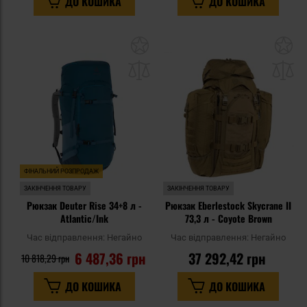
ДО КОШИКА
ДО КОШИКА
Додати
До
до
д
списку
сп
уподобань
уп
ФІНАЛЬНИЙ РОЗПРОДАЖ
ЗАКІНЧЕННЯ ТОВАРУ
ЗАКІНЧЕННЯ ТОВАРУ
Рюкзак Deuter Rise 34+8 л -
Рюкзак Eberlestock Skycrane II
Atlantic/Ink
73,3 л - Coyote Brown
Час відправлення:
Негайно
Час відправлення:
Негайно
6 487,36 грн
37 292,42 грн
10 818,29 грн
ДО КОШИКА
ДО КОШИКА