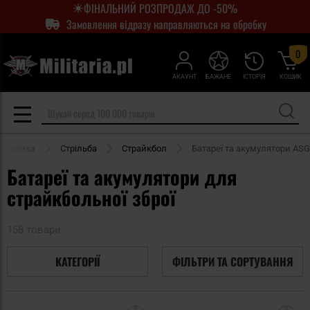
ФІНАЛЬНИЙ РОЗПРОДАЖ ДО -50%
Замовлення відразу направляються на обробку
0
АКАУНТ
БАЖАНЕ
ІСТОРІЯ
КОШИК
сторінка
Стрільба
Страйкбол
Батареї та акумулятори ASG
Батареї та акумулятори для
страйкбольної зброї
158 товари
КАТЕГОРІЇ
ФІЛЬТРИ ТА СОРТУВАННЯ