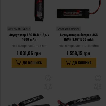
ЗАКІНЧЕННЯ ТОВАРУ
ЗАКІНЧЕННЯ ТОВАРУ
Акумулятор ASG Ni-MH 8,4 V
Акумуляторна батарея ASG
1600 mAh
NiMH 9.6V 1600 mAh
Час відправлення:
4 дні
Час відправлення:
Негайно
1 031,06 грн
1 558,15 грн
ДО КОШИКА
ДО КОШИКА
Додати
До
до
д
списку
сп
уподобань
уп