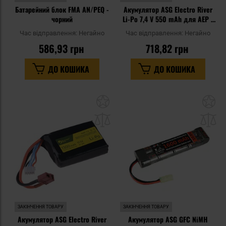
Батарейний блок FMA AN/PEQ -
Акумулятор ASG Electro River
чорний
Li-Po 7,4 V 550 mAh для AEP з
Mosfet
Час відправлення:
Негайно
Час відправлення:
Негайно
586,93 грн
718,82 грн
ДО КОШИКА
ДО КОШИКА
Додати
До
до
д
списку
сп
уподобань
уп
ЗАКІНЧЕННЯ ТОВАРУ
ЗАКІНЧЕННЯ ТОВАРУ
Акумулятор ASG Electro River
Акумулятор ASG GFC NiMH