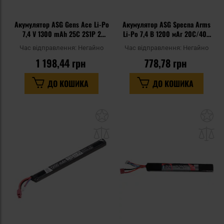
Акумулятор ASG Gens Ace Li-Po
Акумулятор ASG Specna Arms
7,4 V 1300 mAh 25C 2S1P 2
Li-Po 7,4 В 1200 мАг 20C/40C
модульний - Deans/T-connect
під кришкою AK - Tamiya мала
Час відправлення:
Негайно
Час відправлення:
Негайно
1 198,44 грн
778,78 грн
ДО КОШИКА
ДО КОШИКА
Додати
До
до
д
списку
сп
уподобань
уп