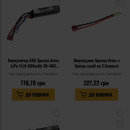
списку
сп
уподобань
уп
Акумулятор ASG Specna Arms
Перехідник Specna Arms з
LiPo 11,1V 600mAh 20/40C
Tamiya small на T-Connect
deans - PDW
Час відправлення:
Негайно
Час відправлення:
Негайно
778,78 грн
227,22 грн
ДО КОШИКА
ДО КОШИКА
Додати
До
до
д
списку
сп