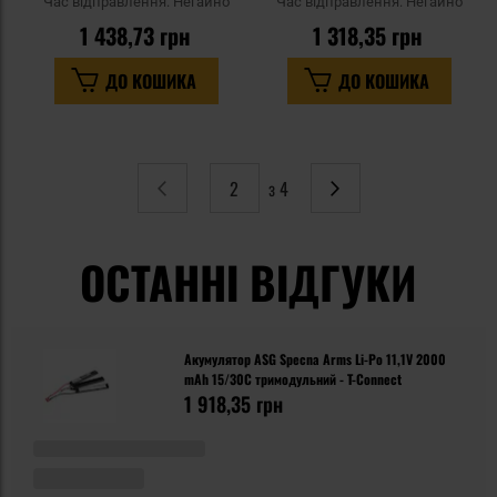
Час відправлення:
Негайно
Час відправлення:
Негайно
1 438,73 грн
1 318,35 грн
ДО КОШИКА
ДО КОШИКА
з 4
Сторінка
Попереднє
Сторінка
Наступне
ОСТАННІ ВІДГУКИ
Акумулятор ASG Specna Arms Li-Po 11,1V 2000
mAh 15/30C тримодульний - T-Connect
1 918,35 грн