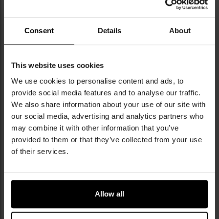
списку
сп
уподобань
уп
Consent
Details
About
This website uses cookies
We use cookies to personalise content and ads, to
ЗАКІНЧЕННЯ ТОВАРУ
ЗАКІНЧЕННЯ ТОВАРУ
provide social media features and to analyse our traffic.
Акумулятор ASG Specna Arms x
Акумулятор ASG Delta Armory
We also share information about your use of our site with
Gens Ace Li-Po 11,1 В 1000 мАг
Li-Po 7,4 В 1550 мА·год 20C -
our social media, advertising and analytics partners who
G-Tech 25C - Deans
Tamiya малий
Час відправлення:
Негайно
Час відправлення:
Негайно
may combine it with other information that you’ve
1 150,96 грн
1 078,54 грн
provided to them or that they’ve collected from your use
of their services.
ДО КОШИКА
ДО КОШИКА
Додати
До
Allow all
до
д
списку
сп