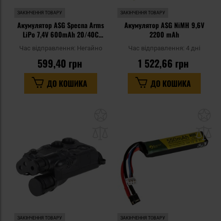
ЗАКІНЧЕННЯ ТОВАРУ
ЗАКІНЧЕННЯ ТОВАРУ
Акумулятор ASG Specna Arms
Акумулятор ASG NiMH 9,6V
LiPo 7,4V 600mAh 20/40C
2200 mAh
deans - PDW
Час відправлення:
Негайно
Час відправлення:
4 дні
599,40 грн
1 522,66 грн
ДО КОШИКА
ДО КОШИКА
Додати
До
до
д
списку
сп
уподобань
уп
ЗАКІНЧЕННЯ ТОВАРУ
ЗАКІНЧЕННЯ ТОВАРУ