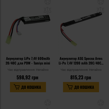
Додати
До
до
д
списку
сп
уподобань
уп
Акумулятор LiPo 7,4V 600mAh
Акумулятор ASG Specna Arms
20/40C для PDW - Tamiya mini
Li-Po 7,4V 1200 mAh 20C/40C -
Tamiya мала
Час відправлення:
Негайно
Час відправлення:
Негайно
598,92 грн
815,23 грн
ДО КОШИКА
ДО КОШИКА
Додати
До
до
д