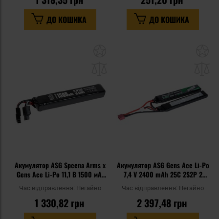
ДО КОШИКА
ДО КОШИКА
Додати
До
до
д
списку
сп
уподобань
уп
Акумулятор ASG Specna Arms x
Акумулятор ASG Gens Ace Li-Po
Gens Ace Li-Po 11,1 В 1500 мАг
7,4 V 2400 mAh 25C 2S2P 2
G-Tech 25C 3S1P - Tamiya малий
модульний - Deans/T-connect
Час відправлення:
Негайно
Час відправлення:
Негайно
1 330,82 грн
2 397,48 грн