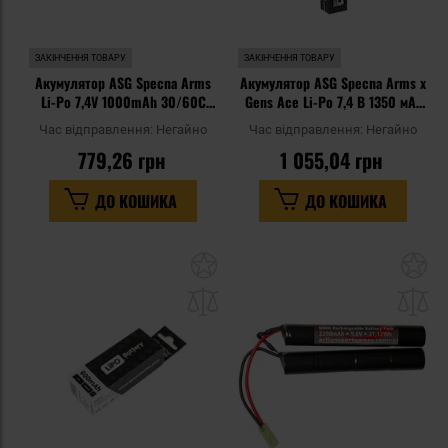
ЗАКІНЧЕННЯ ТОВАРУ
ЗАКІНЧЕННЯ ТОВАРУ
Акумулятор ASG Specna Arms
Акумулятор ASG Specna Arms x
Li-Po 7,4V 1000mAh 30/60C
Gens Ace Li-Po 7,4 В 1350 мАг
PEQ - T-Connect
G-Tech 15C - Deans
Час відправлення:
Негайно
Час відправлення:
Негайно
779,26 грн
1 055,04 грн
ДО КОШИКА
ДО КОШИКА
Додати
До
до
д
списку
сп
уподобань
уп