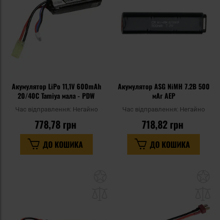
уподобань
уп
Акумулятор LiPo 11,1V 600mAh
Акумулятор ASG NiMH 7.2В 500
20/40C Tamiya мала - PDW
мАг AEP
Час відправлення:
Негайно
Час відправлення:
Негайно
778,78 грн
718,82 грн
ДО КОШИКА
ДО КОШИКА
Додати
До
до
д
списку
сп
уподобань
уп