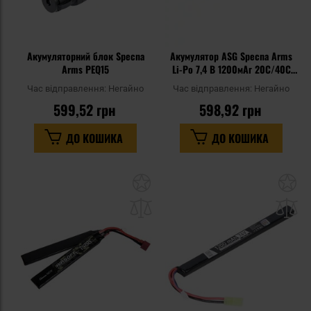
Акумуляторний блок Specna
Акумулятор ASG Specna Arms
Arms PEQ15
Li-Po 7,4 В 1200мАг 20C/40C
під кришкою AK - T-Connect
Час відправлення:
Негайно
Час відправлення:
Негайно
599,52 грн
598,92 грн
ДО КОШИКА
ДО КОШИКА
Додати
До
до
д
списку
сп
уподобань
уп