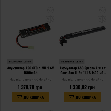
Додати
До
до
д
списку
сп
уподобань
уп
ЗАКІНЧЕННЯ ТОВАРУ
ЗАКІНЧЕННЯ ТОВАРУ
Акумулятор ASG GFC NiMH 9.6V
Акумулятор ASG Specna Arms x
1600mAh
Gens Ace Li-Po 11,1 В 1400 мАг
G-Tech 25C під кришку AK -
Час відправлення:
Негайно
Час відправлення:
Негайно
Tamiya mini
1 378,78 грн
1 330,82 грн
ДО КОШИКА
ДО КОШИКА