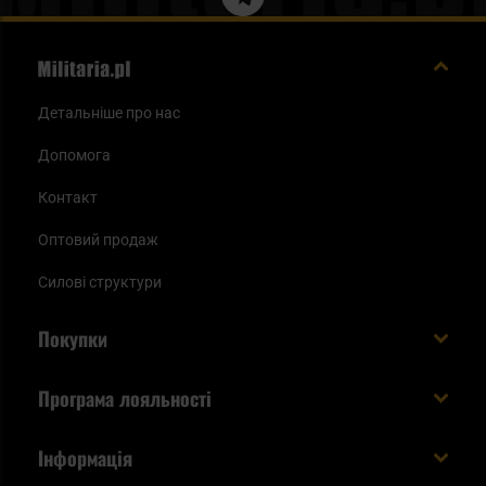
Детальніше про нас
Допомога
Контакт
Оптовий продаж
Силові структури
Покупки
Доставляємо в Україну!
Програма лояльності
Вартість і час доставки
Що ви отримуєте з акаунтом KSK
Інформація
Способи оплати