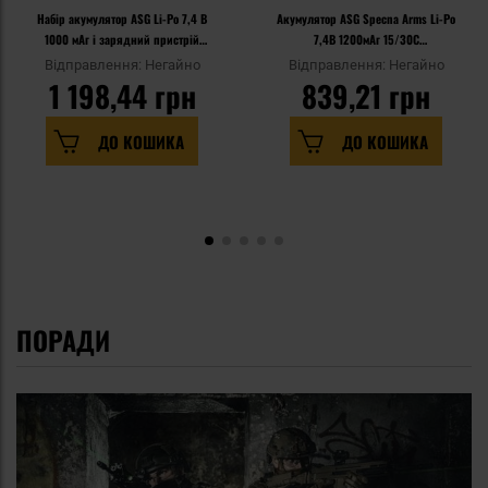
Набір акумулятор ASG Li-Po 7,4 В
Акумулятор ASG Specna Arms Li-Po
1000 мАг і зарядний пристрій
7,4В 1200мАг 15/30C
Specna Arms Easy
двохмодульний - T-Connect
Відправлення: Негайно
Відправлення: Негайно
1 198,44 грн
839,21 грн
ДО КОШИКА
ДО КОШИКА
ПОРАДИ