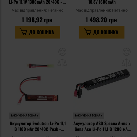
Li-Po 11,1V 1300mAh 20/40C - T-
10.8V 1600mAh
Connect
Час відправлення:
Негайно
Час відправлення:
Негайно
1 198,92 грн
1 498,20 грн
ДО КОШИКА
ДО КОШИКА
Додати
До
до
д
списку
сп
уподобань
уп
ЗАКІНЧЕННЯ ТОВАРУ
ЗАКІНЧЕННЯ ТОВАРУ
Акумулятор Evolution Li-Po 11,1
Акумулятор ASG Specna Arms x
В 1100 мАг 20/40C Peak -
Gens Ace Li-Po 11,1 В 1200 мАг
Deans/T-connect
G-Tech 25C - Deans