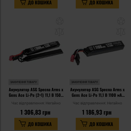
ДО КОШИКА
ДО КОШИКА
Додати
До
до
д
списку
сп
уподобань
уп
ЗАКІНЧЕННЯ ТОВАРУ
ЗАКІНЧЕННЯ ТОВАРУ
Акумулятор ASG Specna Arms x
Акумулятор ASG Specna Arms x
Gens Ace Li-Po (2+1) 11,1 В 1500
Gens Ace Li-Po 11,1 В 1100 мАг
мАг G-Tech 25C - Deans
G-Tech 25C - Deans
Час відправлення:
Негайно
Час відправлення:
Негайно
1 306,83 грн
1 186,93 грн
ДО КОШИКА
ДО КОШИКА