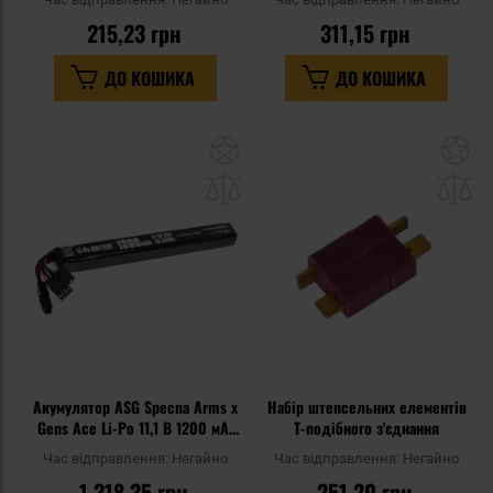
AEP
215,23 грн
311,15 грн
ДО КОШИКА
ДО КОШИКА
Додати
До
до
д
списку
сп
уподобань
уп
Акумулятор ASG Specna Arms x
Набір штепсельних елементів
Gens Ace Li-Po 11,1 В 1200 мАг
Т-подібного з'єднання
G-Tech 25C - Tamiya мала
Час відправлення:
Негайно
Час відправлення:
Негайно
1 318,35 грн
251,20 грн