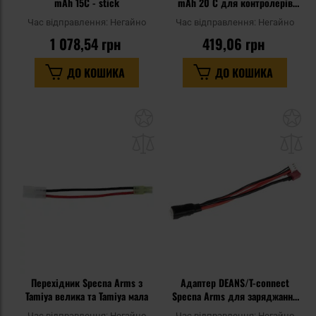
mAh 15C - stick
mAh 20 C для контролерів
HPA
Час відправлення:
Негайно
Час відправлення:
Негайно
1 078,54 грн
419,06 грн
ДО КОШИКА
ДО КОШИКА
Додати
До
до
д
списку
сп
уподобань
уп
Перехідник Specna Arms з
Адаптер DEANS/T-connect
Tamiya велика та Tamiya мала
Specna Arms для заряджання
акумуляторів Li-Po в репліках
Час відправлення:
Негайно
Час відправлення:
Негайно