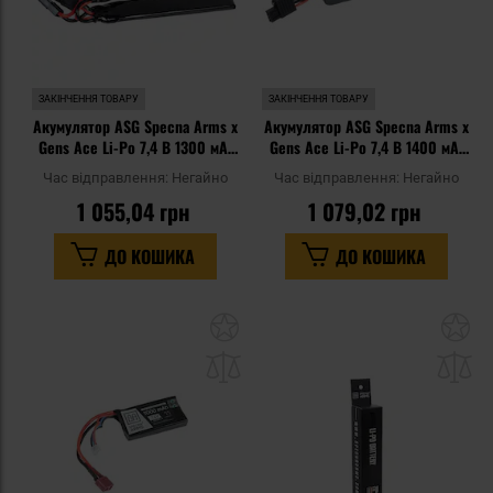
ЗАКІНЧЕННЯ ТОВАРУ
ЗАКІНЧЕННЯ ТОВАРУ
Акумулятор ASG Specna Arms x
Акумулятор ASG Specna Arms x
Gens Ace Li-Po 7,4 В 1300 мАг
Gens Ace Li-Po 7,4 В 1400 мАг
G-Tech 25C - Tamiya мала
G-Tech 25C - T-Deans
Час відправлення:
Негайно
Час відправлення:
Негайно
1 055,04 грн
1 079,02 грн
ДО КОШИКА
ДО КОШИКА
Додати
До
до
д
списку
сп
уподобань
уп