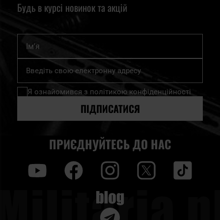
Будь в курсі новинок та акцій
Ім'я
Підпишіться
на
нашу
Я ознайомився з
політикою конфіденційності
розсилку
новин:
ПІДПИСАТИСЯ
ПРИЄДНУЙТЕСЬ ДО НАС
y
f
i
t
tt
Blog