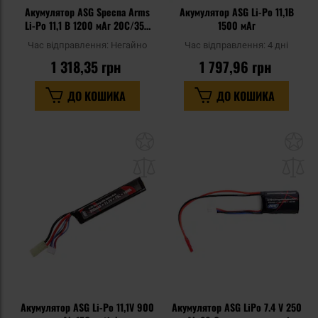
Акумулятор ASG Specna Arms
Акумулятор ASG Li-Po 11,1В
Li-Po 11,1 В 1200 мАг 20C/35C
1500 мАг
під кришкою AK - T-Connect
Час відправлення:
Негайно
Час відправлення:
4 дні
1 318,35 грн
1 797,96 грн
ДО КОШИКА
ДО КОШИКА
Додати
До
до
д
списку
сп
уподобань
уп
Акумулятор ASG Li-Po 11,1V 900
Акумулятор ASG LiPo 7.4 V 250