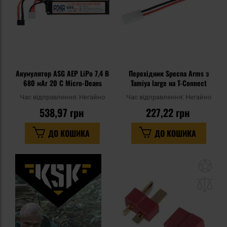
Акумулятор ASG AEP LiPo 7,4 В
Перехідник Specna Arms з
680 мАг 20 C Micro-Deans
Tamiya large на T-Connect
Час відправлення:
Негайно
Час відправлення:
Негайно
538,97 грн
227,22 грн
ДО КОШИКА
ДО КОШИКА
До
до
спи
уп