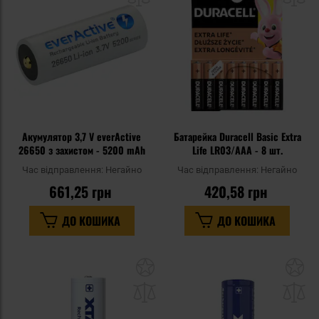
уподобань
уп
Акумулятор 3,7 V everActive
Батарейка Duracell Basic Extra
26650 з захистом - 5200 mAh
Life LR03/AAA - 8 шт.
Час відправлення:
Негайно
Час відправлення:
Негайно
661,25 грн
420,58 грн
ДО КОШИКА
ДО КОШИКА
Додати
До
до
д
списку
сп
уподобань
уп