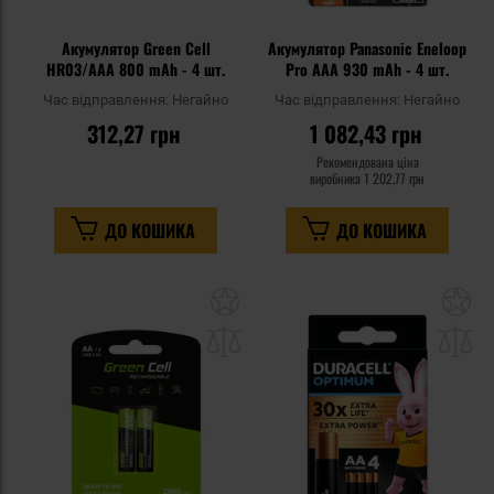
Акумулятор Green Cell
Акумулятор Panasonic Eneloop
HR03/AAA 800 mAh - 4 шт.
Pro AAA 930 mAh - 4 шт.
Час відправлення:
Негайно
Час відправлення:
Негайно
312,27 грн
1 082,43 грн
Рекомендована ціна
виробника
1 202,77 грн
ДО КОШИКА
ДО КОШИКА
Додати
До
до
д
списку
сп
уподобань
уп