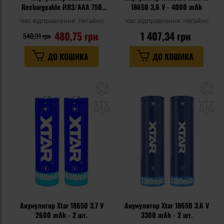
Rechargeable HR3/AAA 750
18650 3,6 V - 4000 mAh
mAh - 4 шт.
Час відправлення:
Негайно
Час відправлення:
Негайно
480,75 грн
1 407,34 грн
540,91 грн
ДО КОШИКА
ДО КОШИКА
Додати
До
до
д
списку
сп
уподобань
уп
Акумулятор Xtar 18650 3,7 V
Акумулятор Xtar 18650 3,6 V
2600 mAh - 2 шт.
3300 mAh - 2 шт.