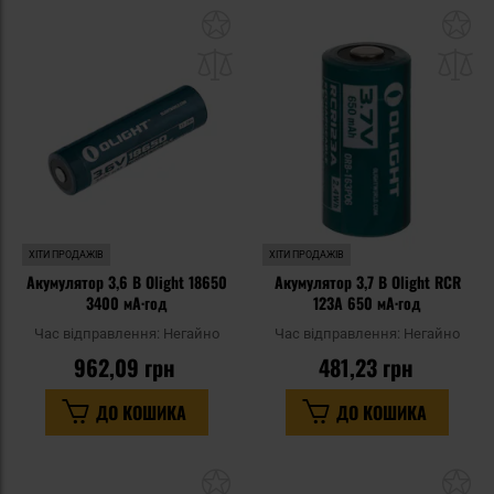
Додати
До
до
д
списку
сп
уподобань
уп
ХІТИ ПРОДАЖІВ
ХІТИ ПРОДАЖІВ
Акумулятор 3,6 В Olight 18650
Акумулятор 3,7 В Olight RCR
3400 мА·год
123A 650 мА·год
Час відправлення:
Негайно
Час відправлення:
Негайно
962,09 грн
481,23 грн
ДО КОШИКА
ДО КОШИКА
Додати
До