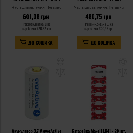
Час відправлення:
Негайно
Час відправлення:
Негайно
601,08 грн
480,75 грн
Рекомендована ціна
Рекомендована ціна
виробника
720,82 грн
виробника
600,48 грн
ДО КОШИКА
ДО КОШИКА
Додати
До
до
д
списку
сп
уподобань
уп
Акумулятор 3,7 V everActive
Батарейка Maxell LR41 - 20 шт.