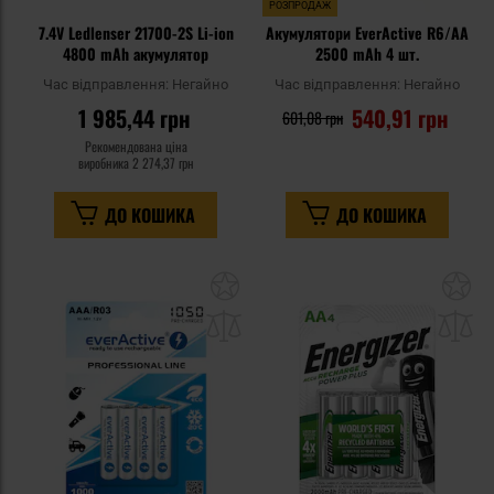
РОЗПРОДАЖ
7.4V Ledlenser 21700-2S Li-ion
Акумулятори EverActive R6/AA
4800 mAh акумулятор
2500 mAh 4 шт.
Час відправлення:
Негайно
Час відправлення:
Негайно
1 985,44 грн
540,91 грн
601,08 грн
Рекомендована ціна
виробника
2 274,37 грн
ДО КОШИКА
ДО КОШИКА
Додати
До
до
д
списку
сп
уподобань
уп