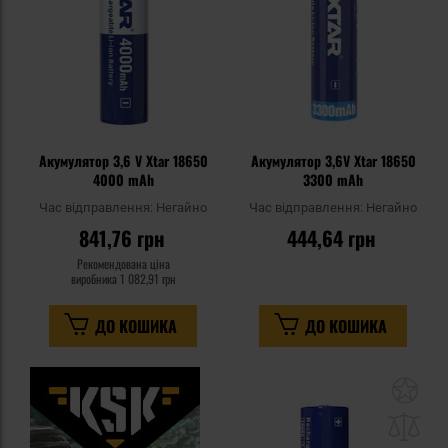
Акумулятор 3,6 V Xtar 18650
Акумулятор 3,6V Xtar 18650
4000 mAh
3300 mAh
Час відправлення:
Негайно
Час відправлення:
Негайно
841,76 грн
444,64 грн
Рекомендована ціна
виробника
1 082,91 грн
ДО КОШИКА
ДО КОШИКА
До
до
спи