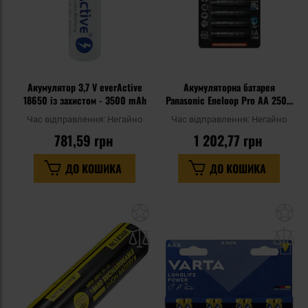
Акумулятор 3,7 V everActive
Акумуляторна батарея
18650 із захистом - 3500 mAh
Panasonic Eneloop Pro AA 2500
mAh - 4 шт.
Час відправлення:
Негайно
Час відправлення:
Негайно
781,59 грн
1 202,77 грн
ДО КОШИКА
ДО КОШИКА
Додати
До
до
д
списку
сп
уподобань
уп