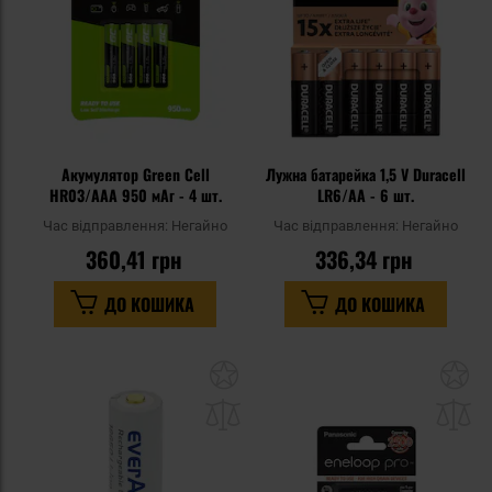
Акумулятор Green Cell
Лужна батарейка 1,5 V Duracell
HR03/AAA 950 мАг - 4 шт.
LR6/AA - 6 шт.
Час відправлення:
Негайно
Час відправлення:
Негайно
360,41 грн
336,34 грн
ДО КОШИКА
ДО КОШИКА
Додати
До
до
д
списку
сп
уподобань
уп