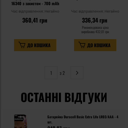
16340 з захистом - 700 mAh
Час відправлення:
Негайно
Час відправлення:
Негайно
360,41 грн
336,34 грн
Рекомендована ціна
виробника
432,01 грн
ДО КОШИКА
ДО КОШИКА
з 2
Сторінка
Наступне
ОСТАННІ ВІДГУКИ
Батарейка Duracell Basic Extra Life LR03/AAA - 4
шт.