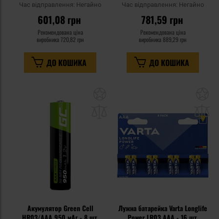
Час відправлення:
Негайно
Час відправлення:
Негайно
601,08 грн
781,59 грн
Рекомендована ціна
Рекомендована ціна
виробника
720,82 грн
виробника
889,29 грн
ДО КОШИКА
ДО КОШИКА
Додати
До
до
д
списку
сп
уподобань
уп
Акумулятор Green Cell
Лужна батарейка Varta Longlife
HR03/AAA 950 мАг - 8 шт.
Power LR03 AAA - 16 шт.