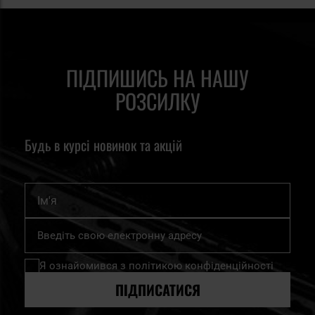
ПІДПИШИСЬ НА НАШУ
РОЗСИЛКУ
Будь в курсі новинок та акцій
Ім'я
Підпишіться
на
нашу
Я ознайомився з
політикою конфіденційності
розсилку
новин:
ПІДПИСАТИСЯ