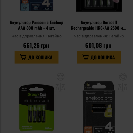
Акумулятор Panasonic Eneloop
Акумулятор Duracell
AAA 800 mAh - 4 шт.
Rechargeable HR6/AA 2500 мАг
- 4 шт.
Час відправлення:
Негайно
Час відправлення:
Негайно
661,25 грн
601,08 грн
ДО КОШИКА
ДО КОШИКА
Додати
До
до
д
списку
сп
уподобань
уп