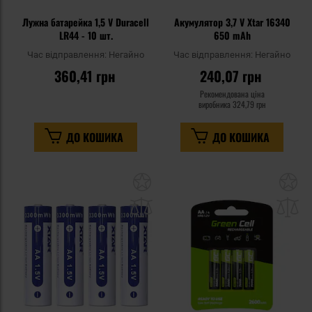
Лужна батарейка 1,5 V Duracell
Акумулятор 3,7 V Xtar 16340
LR44 - 10 шт.
650 mAh
Час відправлення:
Негайно
Час відправлення:
Негайно
360,41 грн
240,07 грн
Рекомендована ціна
виробника
324,79 грн
ДО КОШИКА
ДО КОШИКА
Додати
До
до
д
списку
сп
уподобань
уп