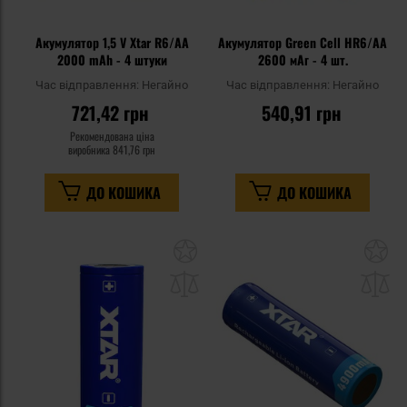
Акумулятор 1,5 V Xtar R6/AA
Акумулятор Green Cell HR6/AA
2000 mAh - 4 штуки
2600 мАг - 4 шт.
Час відправлення:
Негайно
Час відправлення:
Негайно
721,42 грн
540,91 грн
Рекомендована ціна
виробника
841,76 грн
ДО КОШИКА
ДО КОШИКА
Додати
До
до
д
списку
сп
уподобань
уп