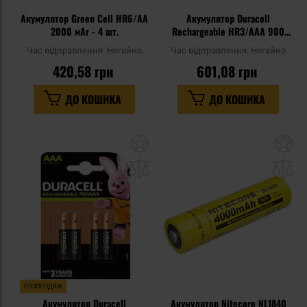
Акумулятор Green Cell HR6/AA
Акумулятор Duracell
2000 мАг - 4 шт.
Rechargeable HR3/AAA 900
mAh - 4 шт.
Час відправлення:
Негайно
Час відправлення:
Негайно
420,58 грн
601,08 грн
ДО КОШИКА
ДО КОШИКА
Додати
До
до
д
списку
сп
уподобань
уп
РОЗПРОДАЖ
Акумулятор Duracell
Акумулятор Nitecore NL1840