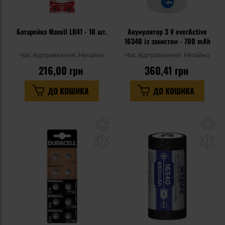
Батарейка Maxell LR41 - 10 шт.
Акумулятор 3 V everActive
16340 із захистом - 700 mAh
Час відправлення:
Негайно
Час відправлення:
Негайно
216,00 грн
360,41 грн
ДО КОШИКА
ДО КОШИКА
Додати
До
до
д
списку
сп
уподобань
уп