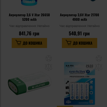
Акумулятор 3,6 V Xtar 26650
Акумулятор 3,6V Xtar 21700
5200 mAh
4900 mAh
Час відправлення:
Негайно
Час відправлення:
Негайно
841,76 грн
540,91 грн
ДО КОШИКА
ДО КОШИКА
Додати
До
до
д
списку
сп
уподобань
уп