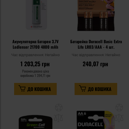
Акумуляторна батарея 3.7V
Батарейка Duracell Basic Extra
Ledlenser 21700 4800 mAh
Life LR03/AAA - 4 шт.
Час відправлення:
Негайно
Час відправлення:
Негайно
1 203,25 грн
240,07 грн
Рекомендована ціна
виробника
1 394,71 грн
ДО КОШИКА
ДО КОШИКА
Додати
До
до
д
списку
сп
уподобань
уп