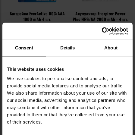
Батарейки EverActive R03/AAA
Акумулятор Energizer Power
1000 mAh 4 шт.
Plus HR6/AA 2000 mAh - 4 шт.
Час відправлення:
Негайно
Час відправлення:
Негайно
396,51 грн
420,58 грн
Рекомендована ціна
Consent
Details
About
виробника
481,23 грн
ДО КОШИКА
ДО КОШИКА
This website uses cookies
We use cookies to personalise content and ads, to
Додати
До
provide social media features and to analyse our traffic.
до
д
списку
сп
We also share information about your use of our site with
уподобань
уп
our social media, advertising and analytics partners who
may combine it with other information that you’ve
provided to them or that they’ve collected from your use
of their services.