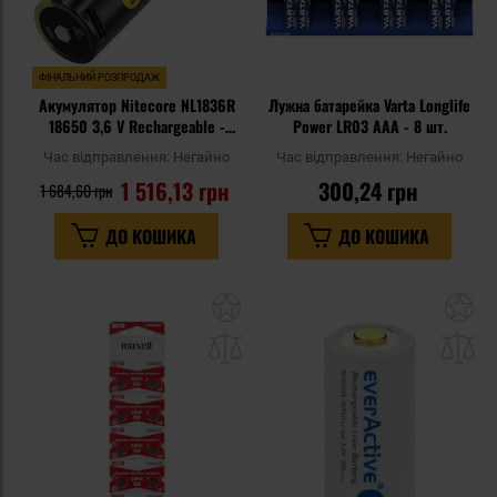
ФІНАЛЬНИЙ РОЗПРОДАЖ
Акумулятор Nitecore NL1836R
Лужна батарейка Varta Longlife
18650 3,6 V Rechargeable -
Power LR03 AAA - 8 шт.
3600 mAh
Час відправлення:
Негайно
Час відправлення:
Негайно
1 516,13 грн
300,24 грн
1 684,60 грн
ДО КОШИКА
ДО КОШИКА
Додати
До
до
д
списку
сп
уподобань
уп