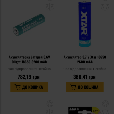
до
д
списку
сп
уподобань
уп
Акумуляторна батарея 3.6V
Акумулятор 3,7 V Xtar 18650
Olight 18650 3200 mAh
2600 mAh
Час відправлення:
Негайно
Час відправлення:
Негайно
782,19 грн
360,41 грн
ДО КОШИКА
ДО КОШИКА
Додати
До
до
д
списку
сп