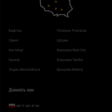
Бидгощ
Познань Posnania
Гдиня
Щецин
Катовіце
Варшава Blue City
Краків
Варшава Tamka
Лодзь Manufaktura
Вроцлав Bielany
Дзвоніть нам
+48 71 347 47 00