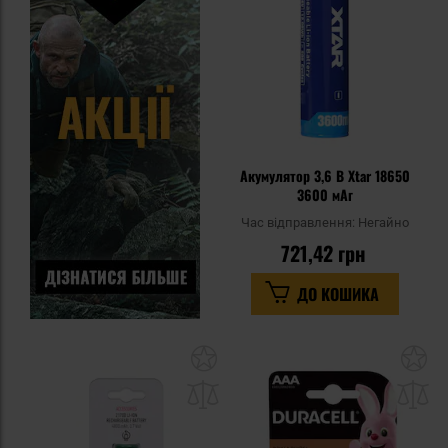
уп
Акумулятор 3,6 В Xtar 18650
3600 мАг
Час відправлення:
Негайно
721,42 грн
ДО КОШИКА
Додати
До
до
д
списку
сп
уподобань
уп