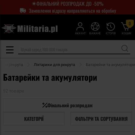
ФІНАЛЬНИЙ РОЗПРОДАЖ ДО -50%
Замовлення відразу направляються на обробку
0
АКАУНТ
БАЖАНЕ
ІСТОРІЯ
КОШИК
ння рекрута
Ліхтарики для рекрута
Батарейки та акумулятори
Батарейки та акумулятори
92 товари
Фінальний розпродаж
КАТЕГОРІЇ
ФІЛЬТРИ ТА СОРТУВАННЯ