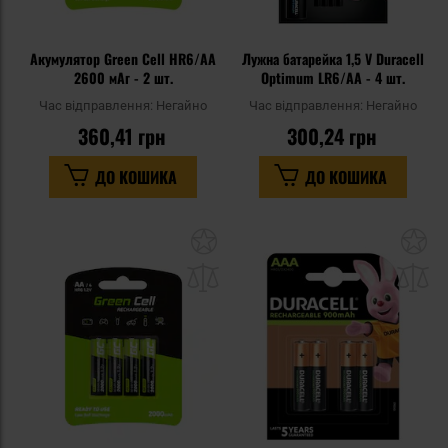
Акумулятор Green Cell HR6/AA
Лужна батарейка 1,5 V Duracell
2600 мАг - 2 шт.
Optimum LR6/AA - 4 шт.
Час відправлення:
Негайно
Час відправлення:
Негайно
360,41 грн
300,24 грн
ДО КОШИКА
ДО КОШИКА
Додати
До
до
д
списку
сп
уподобань
уп