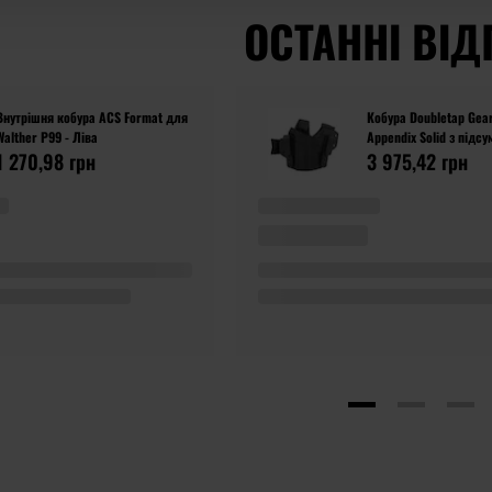
ОСТАННІ ВІД
Внутрішня кобура ACS Format для
Кобура Doubletap Gea
Walther P99 - Ліва
Appendix Solid з підс
1 270,98 грн
пістолетів Walther P99
3 975,42 грн