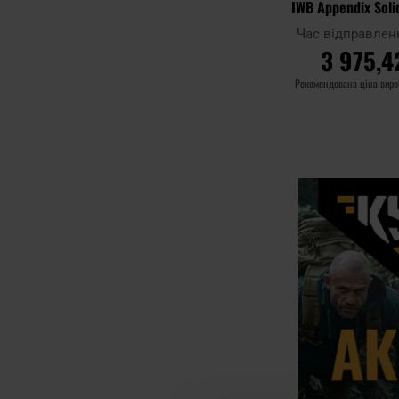
IWB Appendix Soli
для пістолетів W
Час відправлен
Blac
3 975,4
Рекомендована ціна вир
ДО КОШ
Додати до
порівняння