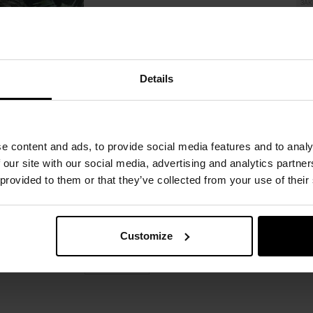
ЗАК
Кобура Doubletap Gear Kydex
Внут
OWB Strighter Holster для
дл
пістолетів Walther P99 - Black
Час відправлення:
Немає в
Час 
наявності
Details
4 339,93 грн
Рекомендована ціна виробника
4 568,35 грн
ПОВІДОМИТИ ПРО
ПОВ
e content and ads, to provide social media features and to analy
НАЯВНІСТЬ
 our site with our social media, advertising and analytics partn
 provided to them or that they’ve collected from your use of their
Додати до
Додати 
порівняння
порівня
Customize
жній сторінц