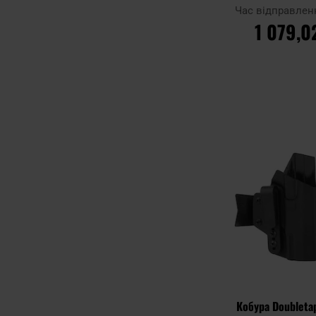
фліпер
Час відправлен
1 079,0
ДО КОШ
Додати до
порівняння
Кобура Doubleta