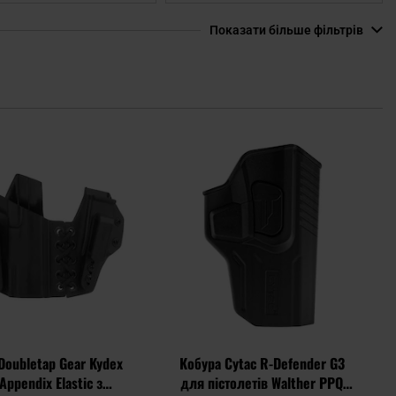
Показати більше фільтрів
Додати
Дода
до
до
списку
спис
уподобань
упод
Doubletap Gear Kydex
Кобура Cytac R-Defender G3
Appendix Elastic з
для пістолетів Walther PPQ