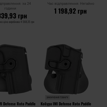
ком для пістолетів
Belt Clip - Black
ідправлення:
за 24
Час відправлення:
Негайно
ther P99 - Black
1 198,92 грн
години
339,93 грн
на ціна виробника
4 568,35 грн
ДО КОШИКА
О КОШИКА
Додати
Додати
Додати до
до
до
порівняння
списку
списку
уподобань
уподоб
ЗАКІНЧЕННЯ ТОВАРУ
MI Defense Roto Paddle
Кобура IMI Defense Roto Paddle