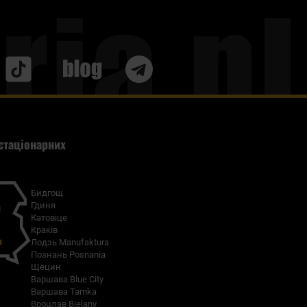
Blog
стаціонарних
Бидгощ
Гдиня
Катовіце
Краків
Лодзь Manufaktura
Познань Posnania
Щецин
Варшава Blue City
Варшава Tamka
Вроцлав Bielany