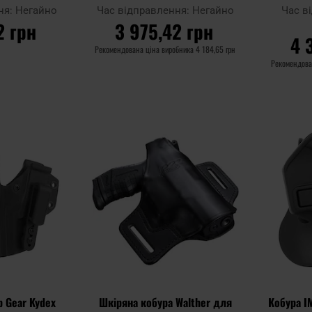
ом
Walther P99 - Black
підсум
ня:
Негайно
Час відправлення:
Негайно
Час в
Wal
2 грн
3 975,42 грн
4 
Рекомендована ціна виробника
4 184,65 грн
Рекомендова
ИКА
ДО КОШИКА
Д
Додати
Додати
Додати до
до
до
Додати до
порівняння
списку
списку
порівняння
уподобань
уподобань
p Gear Kydex
Шкіряна кобура Walther для
Кобура I