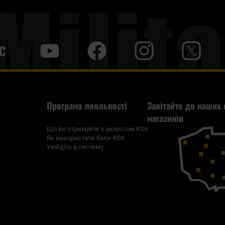
С
y
f
i
t
tt
Програма лояльності
Завітайте до наших 
магазинів
Що ви отримуєте з акаунтом KSK
Як використати бали KSK
Увійдіть в систему