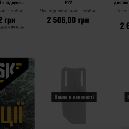
d з підсумком
P22
для піс
alther P99 -
ня:
Негайно
Час відправлення:
Негайно
Час в
k
2 грн
2 506,00 грн
2 
обника
4 184,65 грн
ИКА
ДО КОШИКА
Д
Додати до
Додати
Додати до
порівняння
до
порівняння
списку
уподобан
Немає в наявності