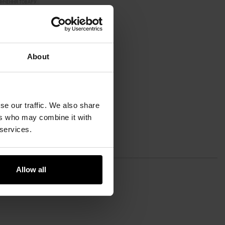
ІНЧЕННЯ ТОВАРУ
рішня кобура ACS Format
я Walther P99 - Ліва
відправлення:
Немає в
наявності
About
1 270,98 грн
ІДОМИТИ ПРО
se our traffic. We also share
НАЯВНІСТЬ
ers who may combine it with
 services.
до
ння
Allow all