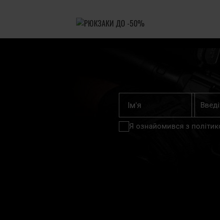
Підпишіт
Ім'я
на
нашу
Я ознайомився з
політик
розсилку
новин: