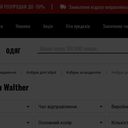
|
Й РОЗПРОДАЖ ДО -50%
Замовлення відразу направляють
аж
Новинки
Акція
Хіти продажів
Закінчення то
ОДЯГ
орядження
Кобури для зброї
Кобури за моделлю
Кобури дл
 Walther
Час відправлення
Виробн
Основний колір
Кількіс