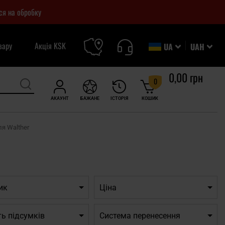
ся на обробку
вару
Акція KSK
UA
UAH
0,00 грн
0
АКАУНТ
БАЖАНЕ
ІСТОРІЯ
КОШИК
я Walther
ик
Ціна
ть підсумків
Система перенесення