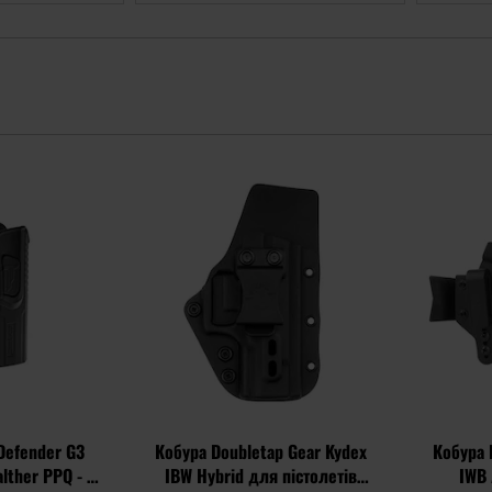
Додати
Додати
до
до
списку
списку
уподобань
уподобань
Defender G3
Кобура Doubletap Gear Kydex
Кобура 
lther PPQ - з
IBW Hybrid для пістолетів
IWB 