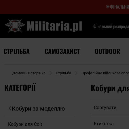
ФІНАЛЬНИ
Фінальний розпрод
СТРІЛЬБА
САМОЗАХИСТ
OUTDOOR
Домашня сторінка
Стрільба
Професійне військове сп
КАТЕГОРІЇ
Кобури для
Сортувати
Кобури за моделлю
Етикетка
Кобури для Colt