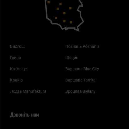
Одяг
Найкращі спальні мішки на осінь
Бидгощ
Познань Posnania
Гдиня
Щецин
Катовіце
Варшава Blue City
Краків
Варшава Tamka
Лодзь Manufaktura
Вроцлав Bielany
Дзвоніть нам