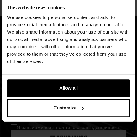
This website uses cookies
We use cookies to personalise content and ads, to
provide social media features and to analyse our traffic.
We also share information about your use of our site with
our social media, advertising and analytics partners who
ПІДПИШИСЬ НА НАШУ
may combine it with other information that you’ve
РОЗСИЛКУ
provided to them or that they’ve collected from your use
of their services.
Будь в курсі новинок та акцій
Allow all
Ім'я
Customize
Підпишіться
на
нашу
Я ознайомився з
політикою конфіденційності
розсилку
новин: