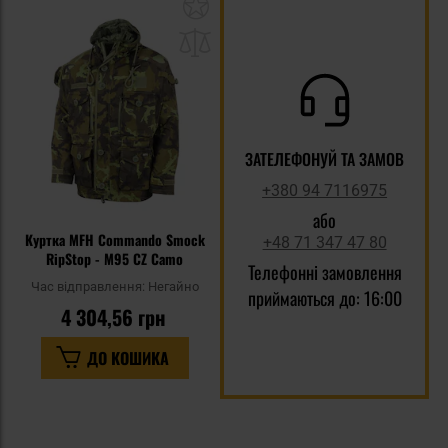
Додати
до
списку
уподобань
ЗАТЕЛЕФОНУЙ ТА ЗАМОВ
+380 94 7116975
або
Куртка MFH Commando Smock
+48 71 347 47 80
RipStop - M95 CZ Camo
Телефонні замовлення
Час відправлення:
Негайно
приймаються до: 16:00
4 304,56 грн
ДО КОШИКА