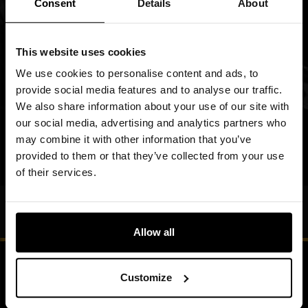
Consent
Details
About
Підпишіться
на
нашу
Я ознайомився з
політикою конфіденційності
розсилку
This website uses cookies
новин:
ПІДПИСАТИСЯ
We use cookies to personalise content and ads, to
provide social media features and to analyse our traffic.
We also share information about your use of our site with
ПРИЄДНУЙТЕСЬ ДО НАС
our social media, advertising and analytics partners who
may combine it with other information that you’ve
y
f
i
t
tt
provided to them or that they’ve collected from your use
of their services.
Blog
Allow all
Customize
Детальніше про нас