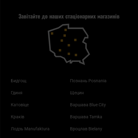
Стрільба
Найкращий ліхтарик для EDC
Рекламація
Завітайте до наших стаціонарних магазинів
Самозахист
Blackout - що це таке?
Повернення товару
Outdoor
Як працює маска від смогу?
Купони на знижку
Одяг
Найкращі спальні мішки на осінь
Бидгощ
Познань Posnania
Гдиня
Щецин
Катовіце
Варшава Blue City
Краків
Варшава Tamka
Лодзь Manufaktura
Вроцлав Bielany