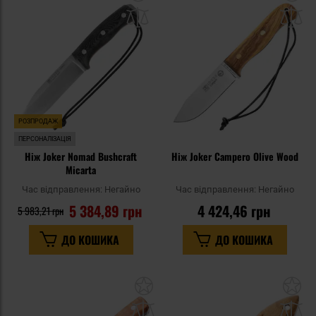
до
д
списку
сп
уподобань
уп
РОЗПРОДАЖ
ПЕРСОНАЛІЗАЦІЯ
Ніж Joker Nomad Bushcraft
Ніж Joker Campero Olive Wood
Micarta
Час відправлення:
Негайно
Час відправлення:
Негайно
5 384,89 грн
4 424,46 грн
5 983,21 грн
ДО КОШИКА
ДО КОШИКА
Додати
До
до
д
списку
сп