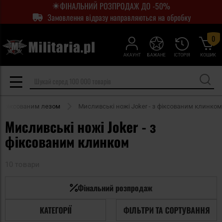
ФІНАЛЬНИЙ РОЗПРОДАЖ ДО -50%
Замовлення відразу направляються на обробку
0
АКАУНТ
БАЖАНЕ
ІСТОРІЯ
КОШИК
з фіксованим лезом
Мисливські ножі Joker - з фіксованим клинком
Мисливські ножі Joker - з
фіксованим клинком
10 товари
Фінальний розпродаж
КАТЕГОРІЇ
ФІЛЬТРИ ТА СОРТУВАННЯ