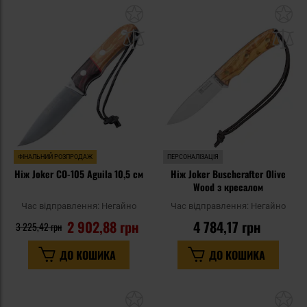
Додати
До
до
д
списку
сп
уподобань
уп
ФІНАЛЬНИЙ РОЗПРОДАЖ
ПЕРСОНАЛІЗАЦІЯ
Ніж Joker CO-105 Aguila 10,5 см
Ніж Joker Buschcrafter Olive
Wood з кресалом
Час відправлення:
Негайно
Час відправлення:
Негайно
2 902,88 грн
4 784,17 грн
3 225,42 грн
ДО КОШИКА
ДО КОШИКА
Додати
До