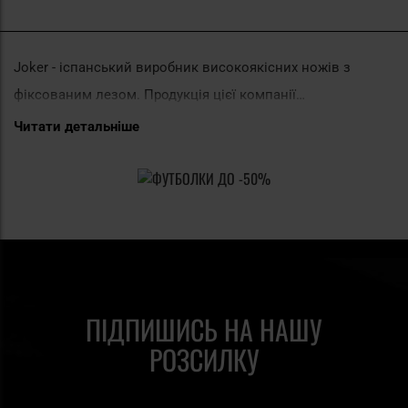
Joker - іспанський виробник високоякісних ножів з
фіксованим лезом. Продукція цієї компанії
характеризується винятковою елегантністю та солідністю
Читати детальніше
виконання. Над їх дизайном працюють досвідчені
стилісти, а у виробництві використовуються найсучасніші
технології. Компанія Joker пропонує тактичні, утилітарні,
складні та спеціалізовані ножі.
ПІДПИШИСЬ НА НАШУ
РОЗСИЛКУ