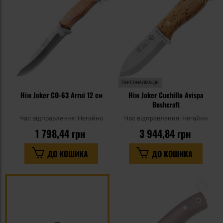
уподобань
уп
ПЕРСОНАЛІЗАЦІЯ
Ніж Joker CO-63 Arrui 12 см
Ніж Joker Cuchillo Avispa
Bushcraft
Час відправлення:
Негайно
Час відправлення:
Негайно
1 798,44 грн
3 944,84 грн
ДО КОШИКА
ДО КОШИКА
До
до
спи
уп