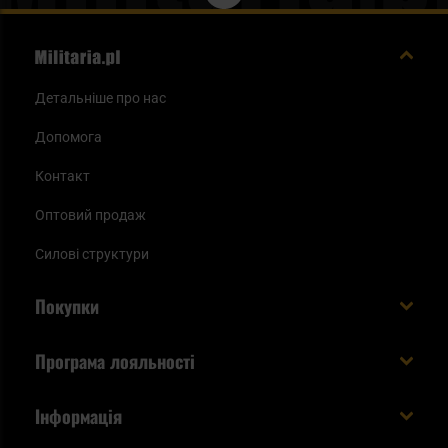
Детальніше про нас
Допомога
Контакт
Оптовий продаж
Силові структури
Покупки
Доставляємо в Україну!
Програма лояльності
Вартість і час доставки
Що ви отримуєте з акаунтом KSK
Інформація
Способи оплати
Як використати бали KSK