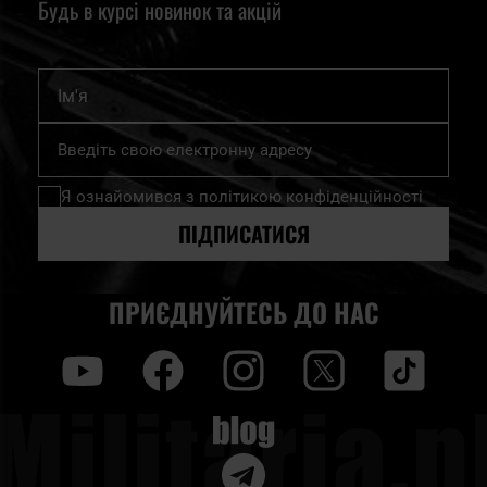
Будь в курсі новинок та акцій
Ім'я
Підпишіться
на
нашу
Я ознайомився з
політикою конфіденційності
розсилку
новин:
ПІДПИСАТИСЯ
ПРИЄДНУЙТЕСЬ ДО НАС
y
f
i
t
tt
Blog