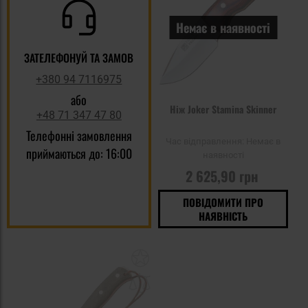
Немає в наявності
ЗАТЕЛЕФОНУЙ ТА ЗАМОВ
+380 94 7116975
або
Ніж Joker Stamina Skinner
+48 71 347 47 80
Телефонні замовлення
Час відправлення:
Немає в
приймаються до: 16:00
наявності
2 625,90 грн
ПОВІДОМИТИ ПРО
НАЯВНІСТЬ
Додати
до
списку
уподобань