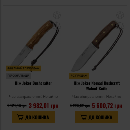
Додати
До
до
д
списку
сп
уподобань
уп
ФІНАЛЬНИЙ РОЗПРОДАЖ
ПЕРСОНАЛІЗАЦІЯ
РОЗПРОДАЖ
Ніж Joker Bushcrafter
Ніж Joker Nomad Bushcraft
Walnut Knife
Час відправлення:
Негайно
Час відправлення:
Негайно
3 982,01 грн
5 600,72 грн
4 424,46 грн
6 223,02 грн
ДО КОШИКА
ДО КОШИКА