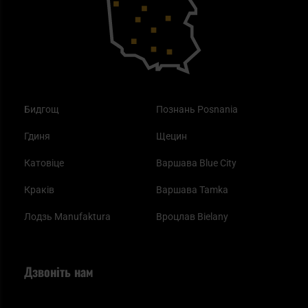
Одяг
Найкращі спальні мішки на осінь
Бидгощ
Познань Posnania
Гдиня
Щецин
Катовіце
Варшава Blue City
Краків
Варшава Tamka
Лодзь Manufaktura
Вроцлав Bielany
Дзвоніть нам