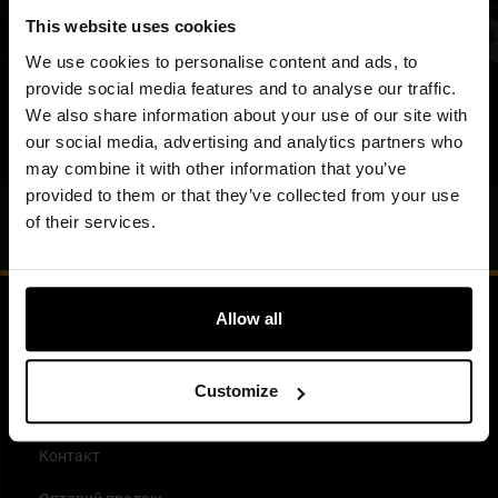
ПІДПИСАТИСЯ
This website uses cookies
We use cookies to personalise content and ads, to
ПРИЄДНУЙТЕСЬ ДО НАС
provide social media features and to analyse our traffic.
We also share information about your use of our site with
y
f
i
t
tt
our social media, advertising and analytics partners who
may combine it with other information that you’ve
provided to them or that they’ve collected from your use
Blog
of their services.
Allow all
Детальніше про нас
Customize
Допомога
Контакт