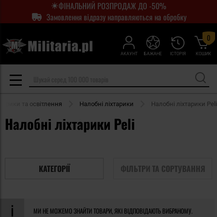
ФІНАЛЬНИЙ РОЗПРОДАЖ ДО -50%
Замовлення відразу направляються на обробку
0
АКАУНТ
БАЖАНЕ
ІСТОРІЯ
КОШИК
хтарики та освітлення
Налобні ліхтарики
Налобні ліхтарики Peli
Налобні ліхтарики Peli
КАТЕГОРІЇ
ФІЛЬТРИ ТА СОРТУВАННЯ
МИ НЕ МОЖЕМО ЗНАЙТИ ТОВАРИ, ЯКІ ВІДПОВІДАЮТЬ ВИБРАНОМУ.