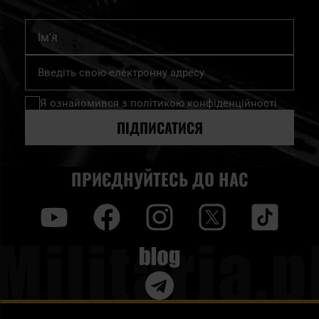
Ім'я
Підпишіться
на
нашу
Я ознайомився з
політикою конфіденційності
розсилку
новин:
ПІДПИСАТИСЯ
ПРИЄДНУЙТЕСЬ ДО НАС
y
f
i
t
tt
Blog