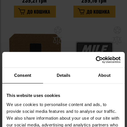
239,21 грн
299,16 грн
ДО КОШИКА
ДО КОШИКА
Додати
До
до
д
списку
сп
уподобань
уп
Consent
Details
About
This website uses cookies
Нашивка медична M-Tac Medic
Нашивка 3D 101 Inc. MILF
Cross Laser Cut - Coyote/Black
Hunter - Сірий
We use cookies to personalise content and ads, to
Час відправлення:
Негайно
Час відправлення:
за 24
provide social media features and to analyse our traffic.
години
239,21 грн
We also share information about your use of our site with
275,18 грн
our social media, advertising and analytics partners who