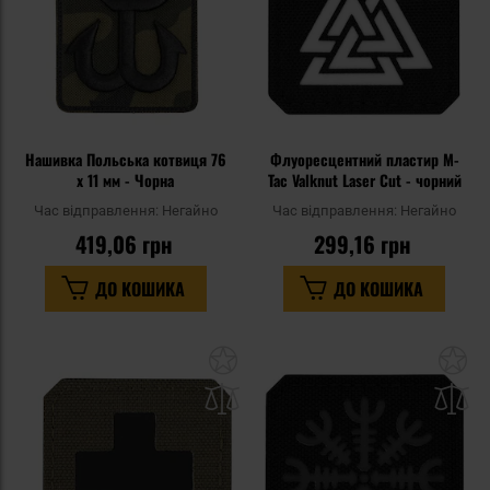
Нашивка Польська котвиця 76
Флуоресцентний пластир M-
x 11 мм - Чорна
Tac Valknut Laser Cut - чорний
Час відправлення:
Негайно
Час відправлення:
Негайно
419,06 грн
299,16 грн
ДО КОШИКА
ДО КОШИКА
Додати
До
до
д
списку
сп
уподобань
уп