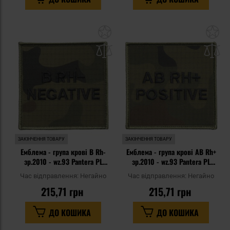
Додати
До
до
д
списку
сп
уподобань
уп
ЗАКІНЧЕННЯ ТОВАРУ
ЗАКІНЧЕННЯ ТОВАРУ
Емблема - група крові В Rh-
Емблема - група крові АВ Rh+
зр.2010 - wz.93 Pantera PL
зр.2010 - wz.93 Pantera PL
Woodland
Woodland
Час відправлення:
Негайно
Час відправлення:
Негайно
215,71 грн
215,71 грн
ДО КОШИКА
ДО КОШИКА