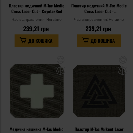
Пластир медичний M-Tac Medic
Пластир медичний M-Tac Medic
Cross Laser Cut - Coyote/Red
Cross Laser Cut -
Multicam/Black
Час відправлення:
Негайно
Час відправлення:
Негайно
239,21 грн
239,21 грн
ДО КОШИКА
ДО КОШИКА
Додати
До
до
д
списку
сп
уподобань
уп
Медична нашивка M-Tac Medic
Пластир M-Tac Valknut Laser