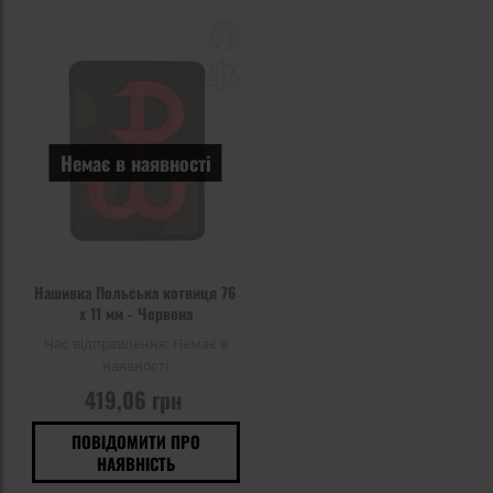
Додати
до
списку
уподобань
Немає в наявності
Нашивка Польська котвиця 76
x 11 мм - Червона
Час відправлення:
Немає в
наявності
419,06 грн
ПОВІДОМИТИ ПРО
НАЯВНІСТЬ