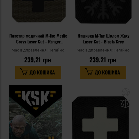
Пластир медичний M-Tac Medic
Нашивка M-Tac Шолом Жаху
Cross Laser Cut - Ranger
Laser Cut - Black/Grey
Green/Black
Час відправлення:
Негайно
Час відправлення:
Негайно
239,21 грн
239,21 грн
ДО КОШИКА
ДО КОШИКА
До
до
спи
уп