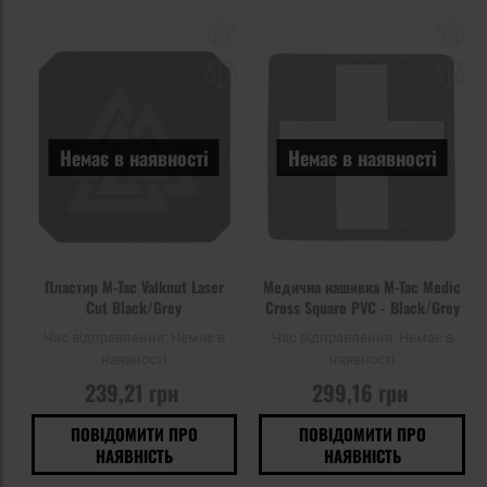
Додати
До
до
д
списку
сп
уподобань
уп
Немає в наявності
Немає в наявності
Пластир M-Tac Valknut Laser
Медична нашивка M-Tac Medic
Cut Black/Grey
Cross Square PVC - Black/Grey
Час відправлення:
Немає в
Час відправлення:
Немає в
наявності
наявності
239,21 грн
299,16 грн
ПОВІДОМИТИ ПРО
ПОВІДОМИТИ ПРО
НАЯВНІСТЬ
НАЯВНІСТЬ