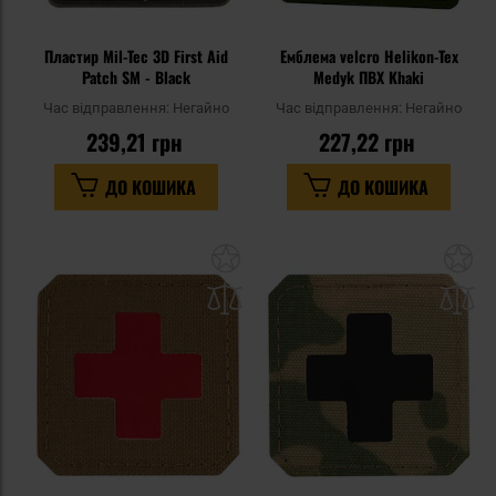
Пластир Mil-Tec 3D First Aid
Емблема velcro Helikon-Tex
Patch SM - Black
Medyk ПВХ Khaki
Час відправлення:
Негайно
Час відправлення:
Негайно
239,21 грн
227,22 грн
ДО КОШИКА
ДО КОШИКА
Додати
До
до
д
списку
сп
уподобань
уп