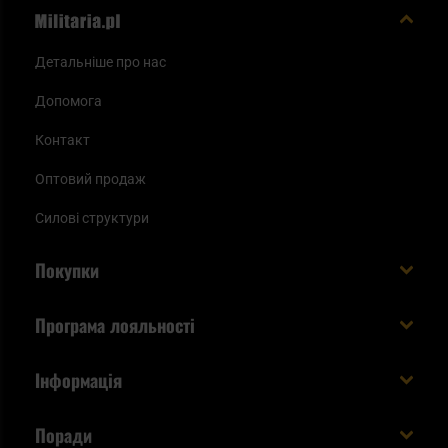
Детальніше про нас
Допомога
Контакт
Оптовий продаж
Силові структури
Покупки
Доставляємо в Україну!
Програма лояльності
Вартість і час доставки
Що ви отримуєте з акаунтом KSK
Інформація
Способи оплати
Як використати бали KSK
Умови та правила
Статус замовлення
Поради
Увійдіть в систему