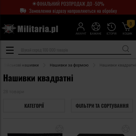
ФІНАЛЬНИЙ РОЗПРОДАЖ ДО -50%
Замовлення відразу направляються на обробку
0
АКАУНТ
БАЖАНЕ
ІСТОРІЯ
КОШИК
Військові нашивки
Нашивки за формою
Нашивки квадратні
Нашивки квадратні
28 товари
КАТЕГОРІЇ
ФІЛЬТРИ ТА СОРТУВАННЯ
Додати
До
до
д