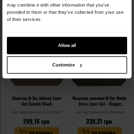
ДО КОШИКА
may combine it with other information that you’ve
ДО КОШИКА
provided to them or that they’ve collected from your use
of their services.
Додати
До
до
д
списку
сп
уподобань
уп
Allow all
Customize
Пластир M-Tac Valknut Laser
Медична нашивка M-Tac Medic
Cut Coyote/Black
Cross Laser Cut - Ranger
Green/Red
Час відправлення:
Негайно
Час відправлення:
Негайно
299,16 грн
239,21 грн
ДО КОШИКА
ДО КОШИКА