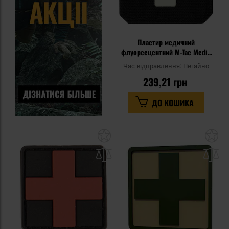
Пластир медичний
флуоресцентний M-Tac Medic
Cross Laser Cut - чорний/GID
Час відправлення:
Негайно
239,21 грн
ДО КОШИКА
Додати
До
до
д
списку
сп
уподобань
уп