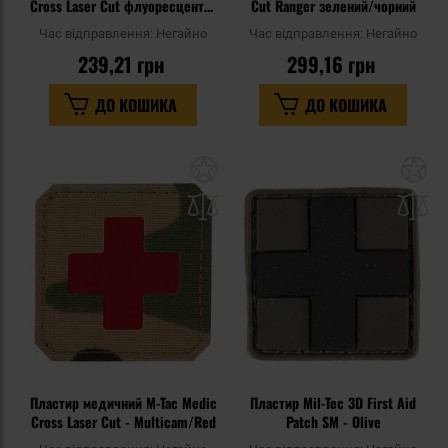
Cross Laser Cut флуоресцентна
Cut Ranger зелений/чорний
- Ranger Green/GID
Час відправлення:
Негайно
Час відправлення:
Негайно
239,21 грн
299,16 грн
ДО КОШИКА
ДО КОШИКА
Додати
До
до
д
списку
сп
уподобань
уп
Пластир медичний M-Tac Medic
Пластир Mil-Tec 3D First Aid
Cross Laser Cut - Multicam/Red
Patch SM - Olive