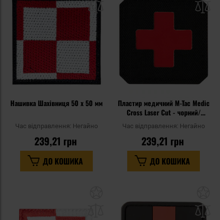
списку
сп
уподобань
уп
Нашивка Шахівниця 50 x 50 мм
Пластир медичний M-Tac Medic
Cross Laser Cut - чорний/
червоний
Час відправлення:
Негайно
Час відправлення:
Негайно
239,21 грн
239,21 грн
ДО КОШИКА
ДО КОШИКА
Додати
До
до
д
списку
сп