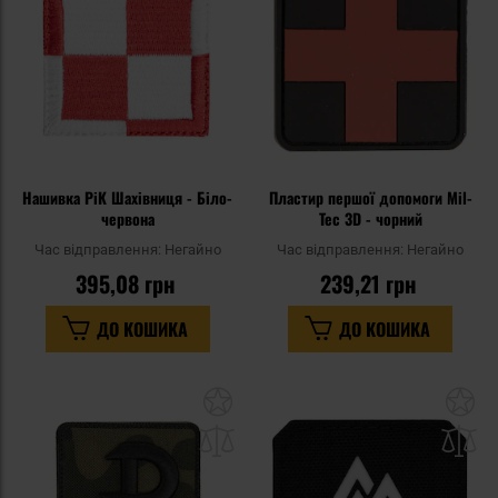
уподобань
уп
Нашивка PiK Шахівниця - Біло-
Пластир першої допомоги Mil-
червона
Tec 3D - чорний
Час відправлення:
Негайно
Час відправлення:
Негайно
395,08 грн
239,21 грн
ДО КОШИКА
ДО КОШИКА
Додати
До
до
д
списку
сп
уподобань
уп