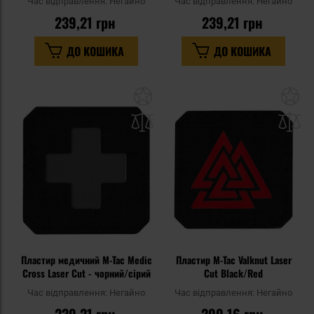
Час відправлення:
Негайно
Час відправлення:
Негайно
239,21 грн
239,21 грн
ДО КОШИКА
ДО КОШИКА
Додати
До
до
д
списку
сп
уподобань
уп
Пластир медичний M-Tac Medic
Пластир M-Tac Valknut Laser
Cross Laser Cut - чорний/сірий
Cut Black/Red
Час відправлення:
Негайно
Час відправлення:
Негайно