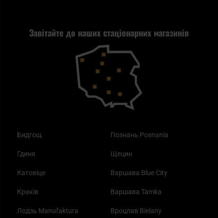
Стрільба
Найкращий ліхтарик для EDC
Рекламація
Завітайте до наших стаціонарних магазинів
Самозахист
Blackout - що це таке?
Повернення товару
Outdoor
Як працює маска від смогу?
Купони на знижку
Одяг
Найкращі спальні мішки на осінь
Бидгощ
Познань Posnania
Гдиня
Щецин
Катовіце
Варшава Blue City
Краків
Варшава Tamka
Лодзь Manufaktura
Вроцлав Bielany