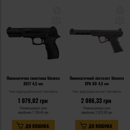
Додати
До
до
д
списку
сп
уподобань
уп
Пневматична гвинтівка Umarex
Пневматичний пістолет Umarex
DX17 4,5 мм
SPA 60 4,5 мм
Час відправлення:
Негайно
Час відправлення:
Негайно
1 079,02 грн
2 086,33 грн
Рекомендована ціна
Рекомендована ціна
виробника
1 798,44 грн
виробника
2 625,90 грн
ДО КОШИКА
ДО КОШИКА