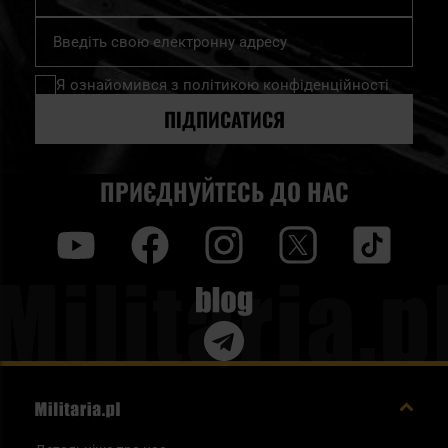
Підпишіться
на
нашу
Я ознайомився з
політикою конфіденційності
розсилку
новин:
ПІДПИСАТИСЯ
ПРИЄДНУЙТЕСЬ ДО НАС
y
f
i
t
tt
Blog