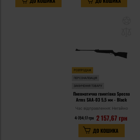
ДО КОШИКА
ДО КОШИКА
До
до
спи
уп
РОЗПРОДАЖ
ПЕРСОНАЛІЗАЦІЯ
ЗАКІНЧЕННЯ ТОВАРУ
Пневматична гвинтівка Specna
Arms SAA-03 5,5 мм - Black
Час відправлення:
Негайно
2 157,67 грн
4 784,17 грн
ДО КОШИКА