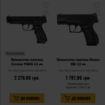
Додати
До
до
д
списку
сп
уподобань
уп
ПЕРСОНАЛІЗАЦІЯ
Пневматична гвинтівка
Пневматична гвинтівка Umarex
Crosman PSM45 4,5 мм
XBG 4,5 мм
Час відправлення:
Негайно
Час відправлення:
Негайно
2 278,06 грн
1 797,96 грн
Рекомендована ціна
виробника
1 906,47 грн
ДО КОШИКА
ДО КОШИКА