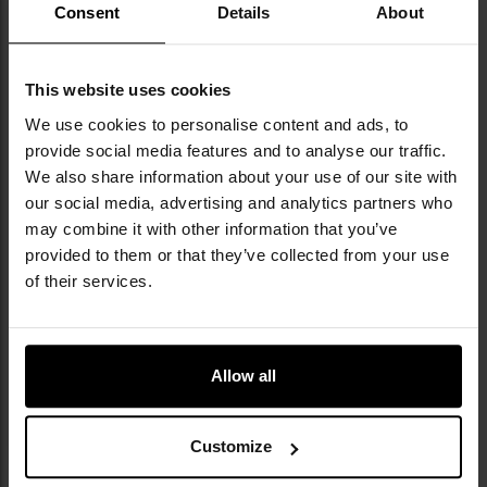
ПОВІДОМИТИ ПРО
ПОВІДОМИТИ ПРО
Consent
Details
About
НАЯВНІСТЬ
НАЯВНІСТЬ
Додати
До
This website uses cookies
до
д
We use cookies to personalise content and ads, to
списку
сп
provide social media features and to analyse our traffic.
уподобань
уп
We also share information about your use of our site with
our social media, advertising and analytics partners who
Немає в наявності
Немає в наявності
may combine it with other information that you’ve
provided to them or that they’ve collected from your use
of their services.
Магазин до пневматичної
Магазин до пневматичної
гвинтівки Air Arms S410/S510 -
гвинтівки Air Arms S410/S510 -
Allow all
калібр 4,5 мм
калібр 5,5 мм
Час відправлення:
Немає в
Час відправлення:
Немає в
наявності
наявності
2 386,09 грн
2 386,09 грн
Customize
Рекомендована ціна
Рекомендована ціна