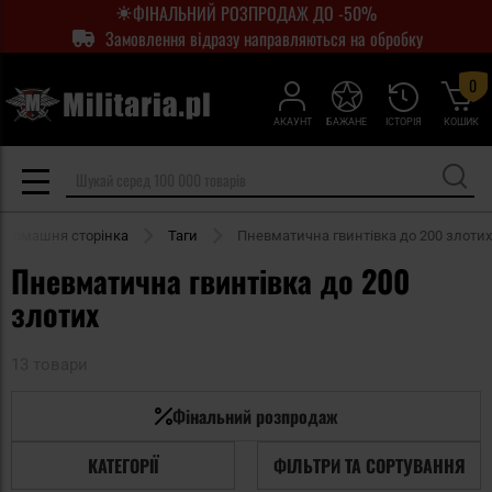
ФІНАЛЬНИЙ РОЗПРОДАЖ ДО -50%
Замовлення відразу направляються на обробку
0
АКАУНТ
БАЖАНЕ
ІСТОРІЯ
КОШИК
Домашня сторінка
Таги
Пневматична гвинтівка до 200 злотих
Пневматична гвинтівка до 200
злотих
13 товари
Фінальний розпродаж
КАТЕГОРІЇ
ФІЛЬТРИ ТА СОРТУВАННЯ