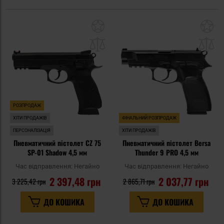
Додати
До
до
д
списку
сп
уподобань
уп
РОЗПРОДАЖ
ХІТИ ПРОДАЖІВ
ФІНАЛЬНИЙ РОЗПРОДАЖ
ПЕРСОНАЛІЗАЦІЯ
ХІТИ ПРОДАЖІВ
Пневматичний пістолет CZ 75
Пневматичний пістолет Bersa
SP-01 Shadow 4,5 мм
Thunder 9 PRO 4,5 мм
Час відправлення:
Негайно
Час відправлення:
Негайно
2 397,48 грн
2 037,77 грн
3 225,42 грн
2 865,71 грн
ДО КОШИКА
ДО КОШИКА