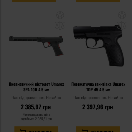
Додати
До
до
д
списку
сп
уподобань
уп
Пневматичний пістолет Umarex
Пневматична гвинтівка Umarex
SPA 100 4,5 мм
TDP 45 4,5 мм
Час відправлення:
Негайно
Час відправлення:
Негайно
2 385,97 грн
2 397,96 грн
Рекомендована ціна
виробника
2 985,61 грн