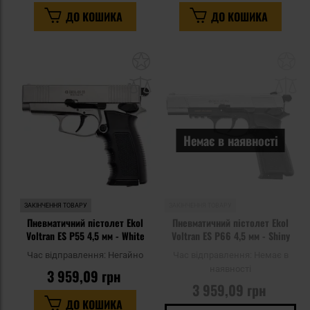
ДО КОШИКА
ДО КОШИКА
Додати
До
до
д
списку
сп
уподобань
уп
Немає в наявності
ЗАКІНЧЕННЯ ТОВАРУ
ЗАКІНЧЕННЯ ТОВАРУ
Пневматичний пістолет Ekol
Пневматичний пістолет Ekol
Voltran ES P55 4,5 мм - White
Voltran ES P66 4,5 мм - Shiny
Час відправлення:
Негайно
Час відправлення:
Немає в
наявності
3 959,09 грн
3 959,09 грн
ДО КОШИКА