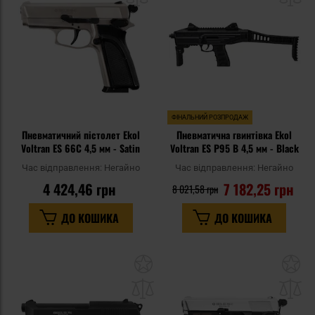
уподобань
уп
ФІНАЛЬНИЙ РОЗПРОДАЖ
Пневматичний пістолет Ekol
Пневматична гвинтівка Ekol
Voltran ES 66C 4,5 мм - Satin
Voltran ES P95 B 4,5 мм - Black
Час відправлення:
Негайно
Час відправлення:
Негайно
4 424,46 грн
7 182,25 грн
8 021,58 грн
ДО КОШИКА
ДО КОШИКА
Додати
До
до
д
списку
сп
уподобань
уп