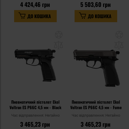
4 424,46 грн
5 503,60 грн
ДО КОШИКА
ДО КОШИКА
Додати
До
до
д
списку
сп
уподобань
уп
Пневматичний пістолет Ekol
Пневматичний пістолет Ekol
Voltran ES P66C 4,5 мм - Black
Voltran ES P66C 4,5 мм - Fume
Час відправлення:
Негайно
Час відправлення:
Негайно
3 465,23 грн
3 465,23 грн