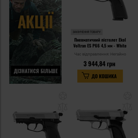
ЗАКІНЧЕННЯ ТОВАРУ
Пневматичний пістолет Ekol
Voltran ES P66 4,5 мм - White
Час відправлення:
Негайно
3 944,84 грн
ДО КОШИКА
Додати
До
до
д
списку
сп
уподобань
уп