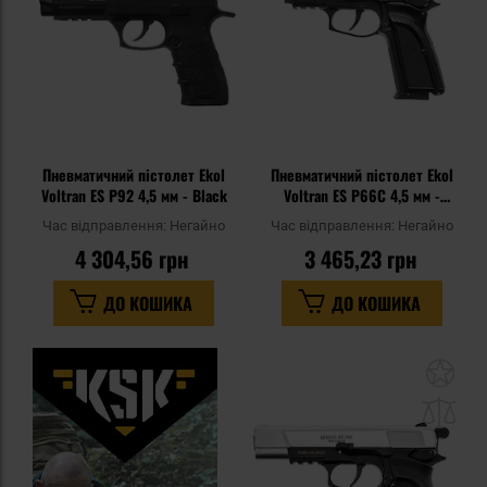
Пневматичний пістолет Ekol
Пневматичний пістолет Ekol
Voltran ES P92 4,5 мм - Black
Voltran ES P66C 4,5 мм -
Chrome
Час відправлення:
Негайно
Час відправлення:
Негайно
4 304,56 грн
3 465,23 грн
ДО КОШИКА
ДО КОШИКА
До
до
спи
уп