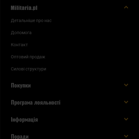
Детальніше про нас
Допомога
Контакт
Оптовий продаж
Силові структури
Покупки
Доставляємо в Україну!
Програма лояльності
Вартість і час доставки
Що ви отримуєте з акаунтом KSK
Інформація
Способи оплати
Як використати бали KSK
Умови та правила
Статус замовлення
Поради