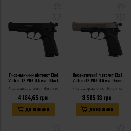
Додати
До
до
д
списку
сп
уподобань
уп
Пневматичний пістолет Ekol
Пневматичний пістолет Ekol
Voltran ES P66 4,5 мм - Black
Voltran ES P66 4,5 мм - Fume
Час відправлення:
Негайно
Час відправлення:
Негайно
4 184,65 грн
3 585,13 грн
ДО КОШИКА
ДО КОШИКА
Додати
До