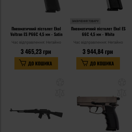
ЗАКІНЧЕННЯ ТОВАРУ
Пневматичний пістолет Ekol
Пневматичний пістолет Ekol ES
Voltran ES P66C 4,5 мм - Satin
66C 4,5 мм - White
Час відправлення:
Негайно
Час відправлення:
Негайно
3 465,23 грн
3 944,84 грн
ДО КОШИКА
ДО КОШИКА
Додати
До
до
д
списку
сп
уподобань
уп