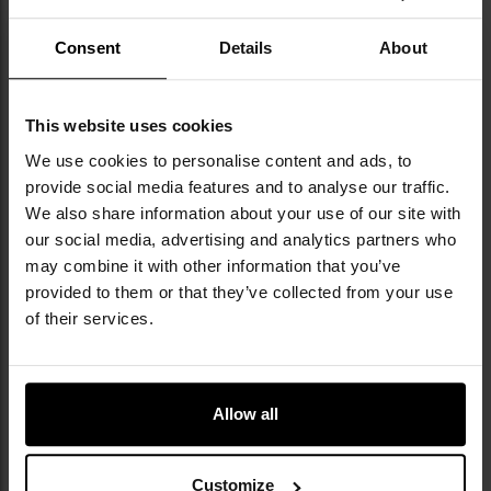
Пневматичний пістолет Ekol
Пневматичний пістолет Ekol
Voltran ES 66C 4,5 мм - Black
Voltran ES P55 4,5 мм - Satin
Consent
Details
About
Час відправлення:
Негайно
Час відправлення:
Негайно
4 424,46 грн
4 304,56 грн
This website uses cookies
ДО КОШИКА
ДО КОШИКА
We use cookies to personalise content and ads, to
provide social media features and to analyse our traffic.
Додати
До
We also share information about your use of our site with
до
д
списку
сп
our social media, advertising and analytics partners who
уподобань
уп
may combine it with other information that you’ve
provided to them or that they’ve collected from your use
of their services.
Allow all
Пневматичний пістолет Ekol
Пневматичний пістолет Ekol
Voltran ES P66 4,5 мм - Satin
Voltran ES P92 4,5 мм - Satin
Customize