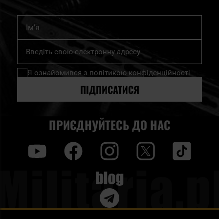
Ім'я
Підпишіться
на
нашу
Я ознайомився з
політикою конфіденційності
розсилку
новин:
ПІДПИСАТИСЯ
ПРИЄДНУЙТЕСЬ ДО НАС
y
f
i
t
tt
Blog