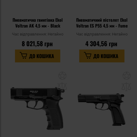
Пневматична гвинтівка Ekol
Пневматичний пістолет Ekol
Voltran AK 4,5 мм - Black
Voltran ES P55 4,5 мм - Fume
Час відправлення:
Негайно
Час відправлення:
Негайно
8 021,58 грн
4 304,56 грн
ДО КОШИКА
ДО КОШИКА
Додати
До
до
д
списку
сп
уподобань
уп