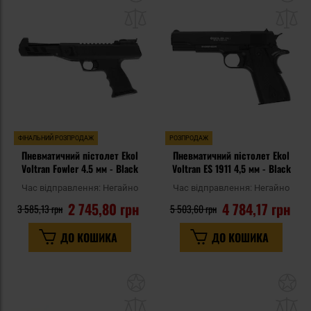
до
д
списку
сп
уподобань
уп
ФІНАЛЬНИЙ РОЗПРОДАЖ
РОЗПРОДАЖ
Пневматичний пістолет Ekol
Пневматичний пістолет Ekol
Voltran Fowler 4.5 мм - Black
Voltran ES 1911 4,5 мм - Black
Час відправлення:
Негайно
Час відправлення:
Негайно
2 745,80 грн
4 784,17 грн
3 585,13 грн
5 503,60 грн
ДО КОШИКА
ДО КОШИКА
Додати
До
до
д
списку
сп