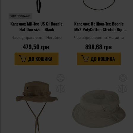
ХІТИ ПРОДАЖІВ
Капелюх Mil-Tec US GI Boonie
Капелюх Helikon-Tex Boonie
Hat One size - Black
Mk2 PolyCotton Stretch Rip-
Stop - Olive Green
Час відправлення:
Негайно
Час відправлення:
Негайно
479,50 грн
898,68 грн
ДО КОШИКА
ДО КОШИКА
Додати
До
до
д
списку
сп
уподобань
уп