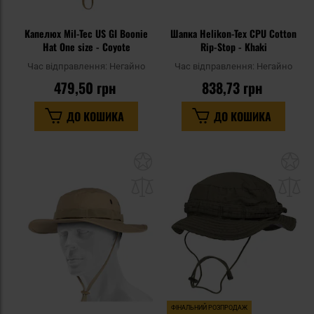
Капелюх Mil-Tec US GI Boonie
Шапка Helikon-Tex CPU Cotton
Hat One size - Coyote
Rip-Stop - Khaki
Час відправлення:
Негайно
Час відправлення:
Негайно
479,50 грн
838,73 грн
ДО КОШИКА
ДО КОШИКА
Додати
До
до
д
списку
сп
уподобань
уп
ФІНАЛЬНИЙ РОЗПРОДАЖ