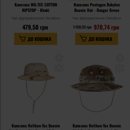
Капелюх MIL-TEC COTTON
Капелюх Pentagon Babylon
RIPSTOP - Khaki
Boonie Hat - Ranger Green
Час відправлення:
Негайно
Час відправлення:
Негайно
479,50 грн
970,74 грн
1 198,92 грн
ДО КОШИКА
ДО КОШИКА
Додати
До
до
д
списку
сп
уподобань
уп
Капелюх Helikon-Tex Boonie
Капелюх Helikon-Tex Boonie