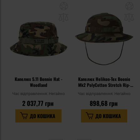
Додати
До
до
д
списку
сп
уподобань
уп
Капелюх 5.11 Bonnie Hat -
Капелюх Helikon-Tex Boonie
Woodland
Mk2 PolyCotton Stretch Rip-
Stop - US Woodland
Час відправлення:
Негайно
Час відправлення:
Негайно
2 037,77 грн
898,68 грн
ДО КОШИКА
ДО КОШИКА