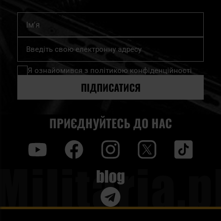
Ім'я
Підпишіться
на
нашу
Я ознайомився з
політикою конфіденційності
розсилку
новин:
ПІДПИСАТИСЯ
ПРИЄДНУЙТЕСЬ ДО НАС
y
f
i
t
tt
Blog