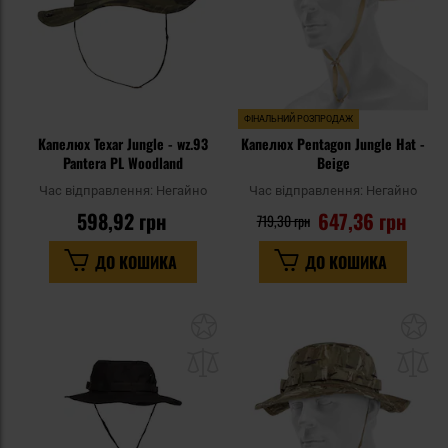
ФІНАЛЬНИЙ РОЗПРОДАЖ
Капелюх Texar Jungle - wz.93
Капелюх Pentagon Jungle Hat -
Pantera PL Woodland
Beige
Час відправлення:
Негайно
Час відправлення:
Негайно
598,92 грн
647,36 грн
719,30 грн
ДО КОШИКА
ДО КОШИКА
Додати
До
до
д
списку
сп
уподобань
уп