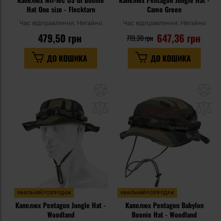
Hat One size - Flecktarn
Camo Green
Час відправлення:
Негайно
Час відправлення:
Негайно
479,50 грн
647,36 грн
719,30 грн
ДО КОШИКА
ДО КОШИКА
Додати
До
до
д
списку
сп
уподобань
уп
ФІНАЛЬНИЙ РОЗПРОДАЖ
ФІНАЛЬНИЙ РОЗПРОДАЖ
Капелюх Pentagon Jungle Hat -
Капелюх Pentagon Babylon
Woodland
Boonie Hat - Woodland