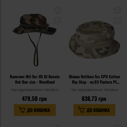
Додати
До
до
д
списку
сп
уподобань
уп
Капелюх Mil-Tec US GI Boonie
Шапка Helikon-Tex CPU Cotton
Hat One size - Woodland
Rip-Stop - wz.93 Pantera PL
Desert
Час відправлення:
Негайно
Час відправлення:
Негайно
479,50 грн
838,73 грн
ДО КОШИКА
ДО КОШИКА