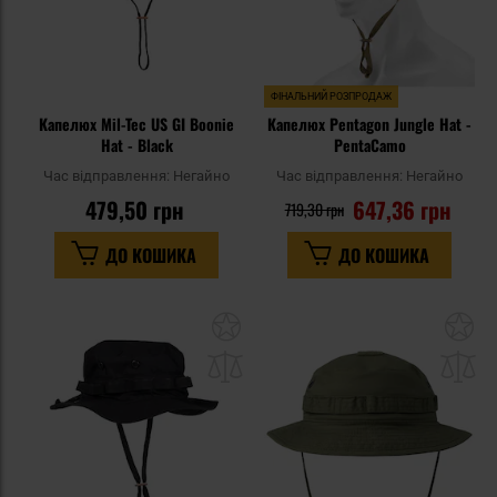
ФІНАЛЬНИЙ РОЗПРОДАЖ
Капелюх Mil-Tec US GI Boonie
Капелюх Pentagon Jungle Hat -
Hat - Black
PentaCamo
Час відправлення:
Негайно
Час відправлення:
Негайно
479,50 грн
647,36 грн
719,30 грн
ДО КОШИКА
ДО КОШИКА
Додати
До
до
д
списку
сп
уподобань
уп