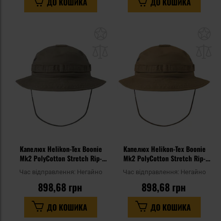
ДО КОШИКА
ДО КОШИКА
Додати
До
до
д
списку
сп
уподобань
уп
Капелюх Helikon-Tex Boonie
Капелюх Helikon-Tex Boonie
Mk2 PolyCotton Stretch Rip-
Mk2 PolyCotton Stretch Rip-
Stop - RAL 7013
Stop - Coyote
Час відправлення:
Негайно
Час відправлення:
Негайно
898,68 грн
898,68 грн
ДО КОШИКА
ДО КОШИКА