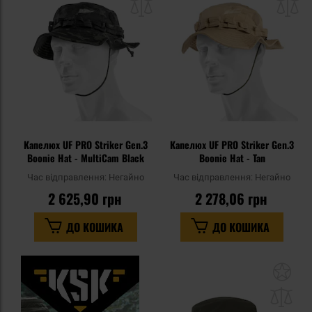
списку
сп
уподобань
уп
Капелюх UF PRO Striker Gen.3
Капелюх UF PRO Striker Gen.3
Boonie Hat - MultiCam Black
Boonie Hat - Tan
Час відправлення:
Негайно
Час відправлення:
Негайно
2 625,90 грн
2 278,06 грн
ДО КОШИКА
ДО КОШИКА
До
до
спи