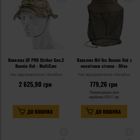
уподобань
уп
Капелюх UF PRO Striker Gen.3
Капелюх Mil-Tec Boonie Hat з
Boonie Hat - MultiCam
москітною сіткою - Olive
Час відправлення:
Негайно
Час відправлення:
Негайно
2 625,90 грн
779,26 грн
Рекомендована ціна
виробника
959,11 грн
ДО КОШИКА
ДО КОШИКА
Додати
До
до
д