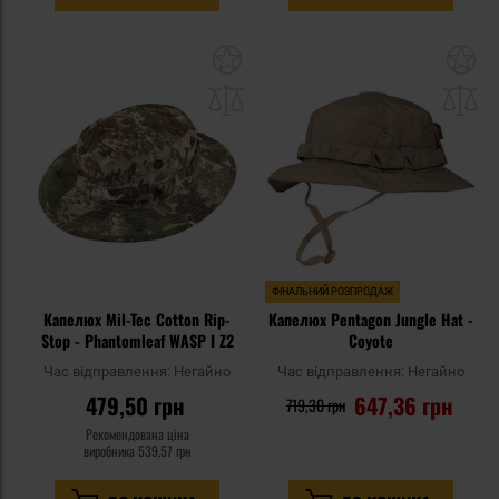
Додати
До
до
д
списку
сп
уподобань
уп
ФІНАЛЬНИЙ РОЗПРОДАЖ
Капелюх Mil-Tec Cotton Rip-
Капелюх Pentagon Jungle Hat -
Stop - Phantomleaf WASP I Z2
Coyote
Час відправлення:
Негайно
Час відправлення:
Негайно
479,50 грн
647,36 грн
719,30 грн
Рекомендована ціна
виробника
539,57 грн