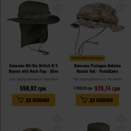
до
д
списку
сп
уподобань
уп
ФІНАЛЬНИЙ РОЗПРОДАЖ
Капелюх Mil-Tec British R/S
Капелюх Pentagon Babylon
Boonie with Neck Flap - Olive
Boonie Hat - PentaCamo
Час відправлення:
Негайно
Час відправлення:
Негайно
598,92 грн
970,74 грн
1 198,92 грн
ДО КОШИКА
ДО КОШИКА
Додати
До
до
д
списку
сп