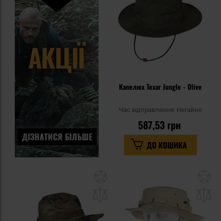
уп
Капелюх Texar Jungle - Olive
Час відправлення:
Негайно
587,53 грн
ДО КОШИКА
Додати
До
до
д
списку
сп
уподобань
уп