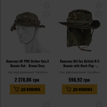
Додати
До
до
д
списку
сп
уподобань
уп
Капелюх UF PRO Striker Gen.3
Капелюх Mil-Tec British R/S
Boonie Hat - Brown/Grey
Boonie with Neck Flap -
Woodland
Час відправлення:
Негайно
Час відправлення:
Негайно
2 278,06 грн
598,92 грн
ДО КОШИКА
ДО КОШИКА
Додати
До