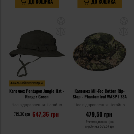
ДО КОШИКА
ДО КОШИКА
Додати
До
до
д
списку
сп
уподобань
уп
ФІНАЛЬНИЙ РОЗПРОДАЖ
Капелюх Pentagon Jungle Hat -
Капелюх Mil-Tec Cotton Rip-
Ranger Green
Stop - Phantomleaf WASP I Z3A
Час відправлення:
Негайно
Час відправлення:
Негайно
647,36 грн
479,50 грн
719,30 грн
Рекомендована ціна
виробника
539,57 грн