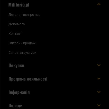
Детальніше про нас
Допомога
Контакт
Оптовий продаж
Силові структури
Покупки
Доставляємо в Україну!
Програма лояльності
Вартість і час доставки
Що ви отримуєте з акаунтом KSK
Інформація
Способи оплати
Як використати бали KSK
Умови та правила
Статус замовлення
Поради
Увійдіть в систему