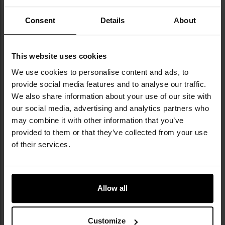
898,68 грн
898,68 грн
Consent
Details
About
ДО КОШИКА
ДО КОШИКА
This website uses cookies
Додати
До
We use cookies to personalise content and ads, to
до
д
provide social media features and to analyse our traffic.
списку
сп
уподобань
уп
We also share information about your use of our site with
our social media, advertising and analytics partners who
may combine it with other information that you’ve
provided to them or that they’ve collected from your use
of their services.
ФІНАЛЬНИЙ РОЗПРОДАЖ
Капелюх Pentagon Tac Maven
Капелюх Mil-Tec US GI Boonie
Allow all
Jungle Hat Rip-Stop - Camo
Hat One size - Olive
Green
Час відправлення:
Негайно
Час відправлення:
Негайно
539,45 грн
479,50 грн
Customize
599,40 грн