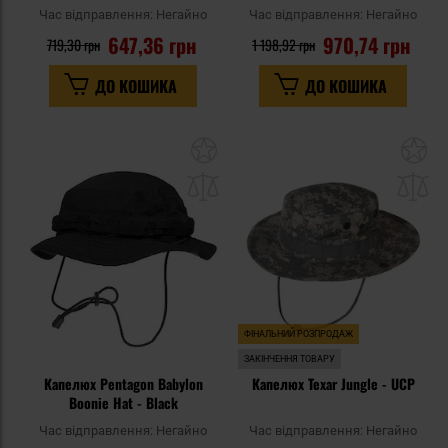
Час відправлення:
Негайно
Час відправлення:
Негайно
647,36 грн
970,74 грн
719,30 грн
1 198,92 грн
ДО КОШИКА
ДО КОШИКА
Додати
До
до
д
списку
сп
уподобань
уп
ФІНАЛЬНИЙ РОЗПРОДАЖ
ЗАКІНЧЕННЯ ТОВАРУ
Капелюх Pentagon Babylon
Капелюх Texar Jungle - UCP
Boonie Hat - Black
Час відправлення:
Негайно
Час відправлення:
Негайно