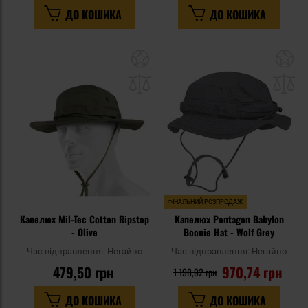
ДО КОШИКА
ДО КОШИКА
Додати
До
до
д
списку
сп
уподобань
уп
ФІНАЛЬНИЙ РОЗПРОДАЖ
Капелюх Mil-Tec Cotton Ripstop
Капелюх Pentagon Babylon
- Olive
Boonie Hat - Wolf Grey
Час відправлення:
Негайно
Час відправлення:
Негайно
479,50 грн
970,74 грн
1 198,92 грн
ДО КОШИКА
ДО КОШИКА