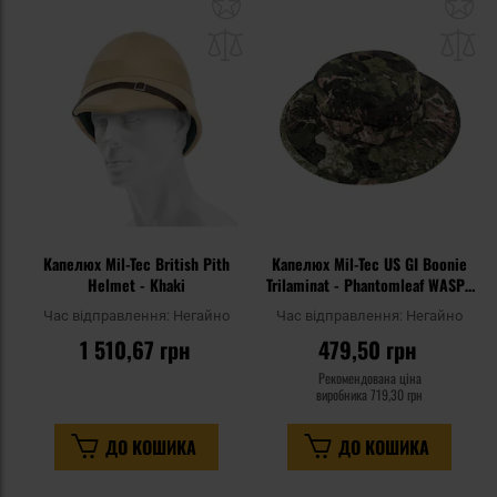
Додати
До
до
д
списку
сп
уподобань
уп
Капелюх Mil-Tec British Pith
Капелюх Mil-Tec US GI Boonie
Helmet - Khaki
Trilaminat - Phantomleaf WASP I
Z3A
Час відправлення:
Негайно
Час відправлення:
Негайно
1 510,67 грн
479,50 грн
Рекомендована ціна
виробника
719,30 грн
ДО КОШИКА
ДО КОШИКА