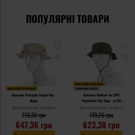
ПОПУЛЯРНІ ТОВАРИ
ФІНАЛЬНИЙ РОЗПРОДАЖ
ФІНАЛЬНИЙ РОЗПРОДАЖ
ЗАКІНЧЕННЯ ТОВАРУ
Капелюх Pentagon Jungle Hat -
Капелюх Helikon-Tex CPU
Beige
PolyCotton Rip-Stop - wz.93
Pantera PL Woodland
Відправлення: Негайно
Відправлення: Негайно
719,30 грн
779,26 грн
647,36 грн
623,38 грн