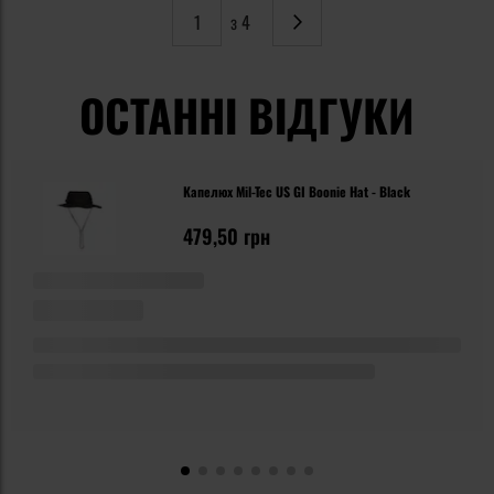
з 4
Сторінка
Наступне
ОСТАННІ ВІДГУКИ
Капелюх Mil-Tec US GI Boonie Hat - Black
479,50 грн