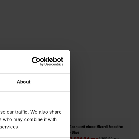
About
ГУКИ
se our traffic. We also share
ers who may combine it with
i Easy -
Спальний мішок Mivardi Executive
 services.
- Olive
3 824,94 грн
5,23 грн
4 795,56 грн