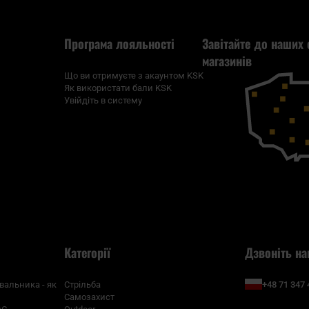
Програма лояльності
Завітайте до наших 
магазинів
Що ви отримуєте з акаунтом KSK
Як використати бали KSK
Увійдіть в систему
Категорії
Дзвоніть на
+48 71 347 
вальника - як
Стрільба
Самозахист