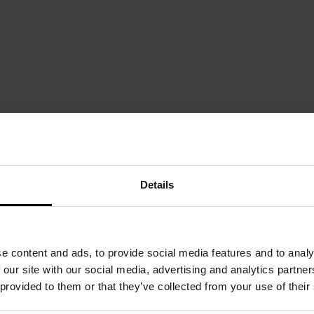
жній сторінц
Details
ОСТАННІ ВІД
e content and ads, to provide social media features and to analy
 our site with our social media, advertising and analytics partn
Спальний мішок Mivardi New
Спальний мішок Mivard
 provided to them or that they’ve collected from your use of their
Dynasty - Olive
Olive
7 182,25 грн
2 865,71 грн
7 781,77 грн
3 46