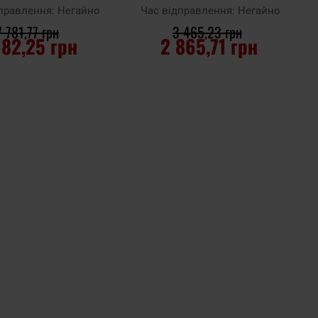
дправлення:
Негайно
Час відправлення:
Негайно
7 781,77 грн
3 465,23 грн
182,25 грн
2 865,71 грн
О КОШИКА
ДО КОШИКА
Додати до
порівняння