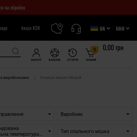
ся на обробку
вару
Акція KSK
UA
UAH
0,00 грн
0
АКАУНТ
БАЖАНЕ
ІСТОРІЯ
КОШИК
за виробниками
Спальні мішки Mivardi
дправлення
Виробник
ндована
Тип спального мішка
льна температура