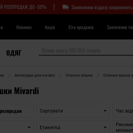
|
Й РОЗПРОДАЖ ДО -50%
Замовлення відразу направляють
аж
Новинки
Акція
Хіти продажів
Закінчення то
ОДЯГ
зм
Аксесуари для ночівлі
Спальні мішки
Спальні мішки 
шки Mivardi
 розпродаж
Сортувати
Час ві
Рекоме
Етикетка
мініма