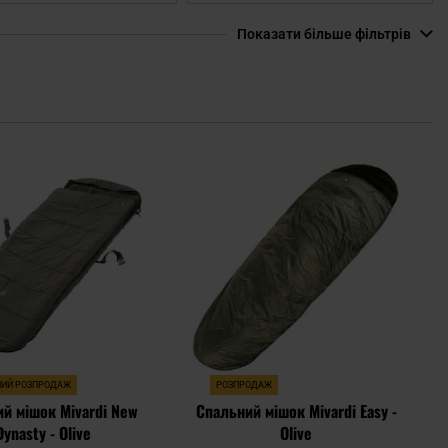
он)
Показати більше фільтрів
Додати
Дода
до
до
списку
спис
уподобань
упод
НИЙ РОЗПРОДАЖ
РОЗПРОДАЖ
й мішок Mivardi New
Спальний мішок Mivardi Easy -
Dynasty - Olive
Olive