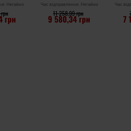
ня:
Негайно
Час відправлення:
Негайно
Час ві
 грн
11 258,99 грн
4 грн
9 580,34 грн
7 
ИКА
ДО КОШИКА
Д
Додати до
Додати до
порівняння
порівняння