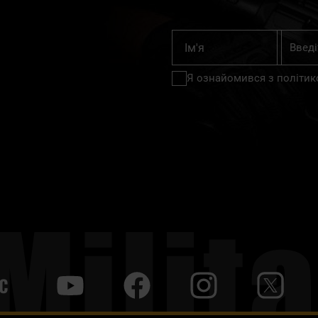
Підпишіт
Ім'я
на
нашу
Я ознайомився з
політик
розсилку
новин:
С
y
f
i
t
tt