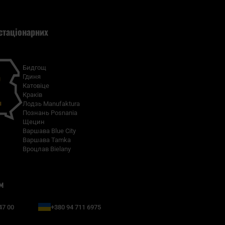
стаціонарних
Бидгощ
Гдиня
Катовіце
Краків
Лодзь Manufaktura
Познань Posnania
Щецин
Варшава Blue City
Варшава Tamka
Вроцлав Bielany
м
47 00
+380 94 711 6975