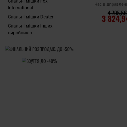
Спальні мішки Fox
Час відправлен
International
4 795,56
3 824,9
Спальні мішки Deuter
Cпальні мішки інших
ДО КОШ
виробників
Додати до
порівняння