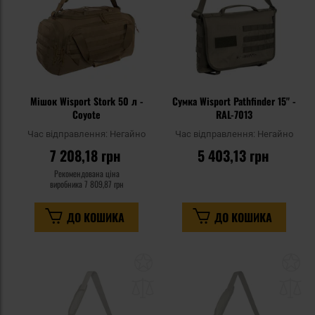
Мішок Wisport Stork 50 л -
Сумка Wisport Pathfinder 15" -
Coyote
RAL-7013
Час відправлення:
Негайно
Час відправлення:
Негайно
7 208,18 грн
5 403,13 грн
Рекомендована ціна
виробника
7 809,87 грн
ДО КОШИКА
ДО КОШИКА
Додати
До
до
д
списку
сп
уподобань
уп