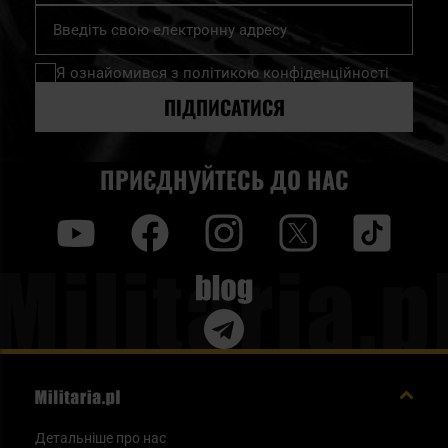
Підпишіться
втратить своїх властивостей навіть після багатьох років
на
нашу
використання. Такі продукти, як нирки Wisport,
Я ознайомився з
політикою конфіденційності
розсилку
створюються у співпраці з найкращими експертами в
новин:
ПІДПИСАТИСЯ
галузі дизайну та ергономіки тактичного спорядження. У
компанії працюють фахівці з широкого спектру
ПРИЄДНУЙТЕСЬ ДО НАС
спортивних дисциплін, щоб забезпечити комфорт, як у
повсякденному використанні, так і під час екстремальних
y
f
i
t
tt
експедицій у важкодоступні куточки земної кулі. При
виробництві своїх сумок Wisport особливо дбає про те,
Blog
щоб кожен шов витримав суворі умови експлуатації, а
кожна застібка-блискавка витримала багаторічне
використання. Як і нирки Wisport, інші вироби цієї
категорії виготовлені з кордури. Кишені Wisport,
призначені для лінійки рюкзаків Sparrow, можуть стати
Детальніше про нас
ідеальним тактичним доповненням до вашого рюкзака,