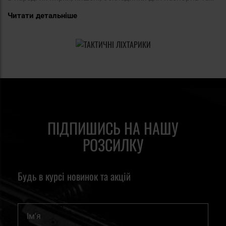
підсумки від польського виробника тактичного
Читати детальніше
спорядження Wisport. Бренд був заснований в 1984 році в
Польщі і з тих пір займається виробництвом туристичних,
військових, виживання, трекінгових і міських рюкзаків,
різних видів сумок, аксесуарів для активного відпочинку,
а також тактичного і спортивного одягу, в тому числі
термоодягу і одягу для лижників.сумки Wisport
виготовляються з міцного матеріалу, стійкого до
ПІДПИШИСЬ НА НАШУ
небажаних погодних умов і стійкого до розривів.
РОЗСИЛКУ
Кордура, адже саме з цього матеріалу виготовлені сумки
Wisport, є набагато більш універсальним матеріалом, ніж
Будь в курсі новинок та акцій
звичайний нейлон, з якого виробники зазвичай шиють
свої вироби. Окрім підвищеної стійкості до розривів,
Ім'я
стирання, дощу чи снігу, кордура також повільніше старіє
і довше зберігає свої кольори, тому ваш камуфляж не