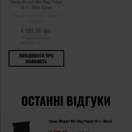
Сумка Wisport War Hog Polaxe
18 л - Olive Green
Час відправлення:
Немає в
наявності
4 199,76 грн
Рекомендована ціна
виробника
4 801,44 грн
ПОВІДОМИТИ ПРО
НАЯВНІСТЬ
ОСТАННІ ВІДГУКИ
Сумка Wisport War Hog Polaxe 18 л - Black