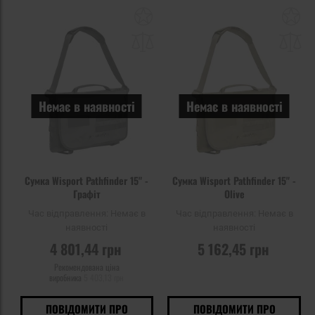
Додати
До
до
д
списку
сп
уподобань
уп
Немає в наявності
Немає в наявності
Сумка Wisport Pathfinder 15" -
Сумка Wisport Pathfinder 15" -
Графіт
Olive
Час відправлення:
Немає в
Час відправлення:
Немає в
наявності
наявності
4 801,44 грн
5 162,45 грн
Рекомендована ціна
виробника
5 403,13 грн
ПОВІДОМИТИ ПРО
ПОВІДОМИТИ ПРО