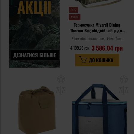
ЛІТО
АКЦІЯ
Термосумка Mivardi Dining
Thermo Bag обідній набір для
2 осіб - Camo Code
Час відправлення:
Негайно
3 586,04 грн
4 199,76 грн
ДО КОШИКА
Додати
До
до
д
списку
сп
уподобань
уп