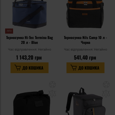
ЛІТО
Термосумка Hi-Tec Termina Bag
Термосумка Nils Camp 10 л -
20 л - Blue
Чорна
Час відправлення:
Негайно
Час відправлення:
Негайно
1 143,20 грн
541,40 грн
ДО КОШИКА
ДО КОШИКА
Додати
До
до
д
списку
сп
уподобань
уп