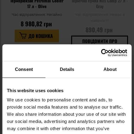
Терморюкзак Petromax Cooler
Термічна сумка Nils Camp 27 л -
17 л - Olive
Gray
Час відправлення:
Негайно
Час відправлення:
Немає в
наявності
8 980,82 грн
890,49 грн
ДО КОШИКА
ПОВІДОМИТИ ПРО
НАЯВНІСТЬ
Додати
До
до
д
Consent
Details
About
списку
сп
уподобань
уп
This website uses cookies
We use cookies to personalise content and ads, to
Немає в наявності
Немає в наявності
provide social media features and to analyse our traffic.
We also share information about your use of our site with
our social media, advertising and analytics partners who
may combine it with other information that you’ve
ЛІТО