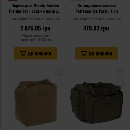
Термосумка Mikado Enclave
Охолоджуюча вставка
Thermo Set - обідній набір для
Petromax Ice Pack - 7 см
2 осіб
Час відправлення:
Негайно
Час відправлення:
Негайно
2 876,05 грн
479,02 грн
Рекомендована ціна
виробника
3 116,73 грн
ДО КОШИКА
ДО КОШИКА
Додати
До
до
д
списку
сп
уподобань
уп