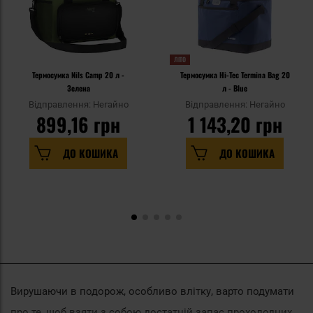
ЛІТО
Термосумка Nils Camp 20 л -
Термосумка Hi-Tec Termina Bag 20
Зелена
л - Blue
Відправлення: Негайно
Відправлення: Негайно
899,16 грн
1 143,20 грн
ДО КОШИКА
ДО КОШИКА
Вирушаючи в подорож, особливо влітку, варто подумати
про те, щоб взяти з собою достатній запас прохолодних