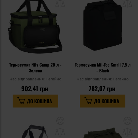
списку
сп
уподобань
уп
Термосумка Nils Camp 20 л -
Термосумка Mil-Tec Small 7,5 л
Зелена
- Black
Час відправлення:
Негайно
Час відправлення:
Негайно
902,41 грн
782,07 грн
ДО КОШИКА
ДО КОШИКА
Додати
До
до
д
списку
сп