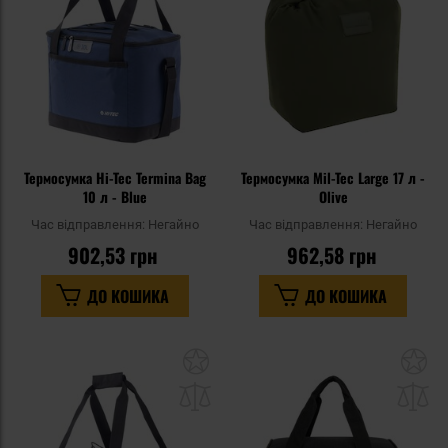
уподобань
уп
Термосумка Hi-Tec Termina Bag
Термосумка Mil-Tec Large 17 л -
10 л - Blue
Olive
Час відправлення:
Негайно
Час відправлення:
Негайно
902,53 грн
962,58 грн
ДО КОШИКА
ДО КОШИКА
Додати
До
до
д
списку
сп
уподобань
уп