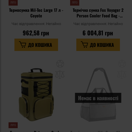
ЛІТО
ЛІТО
Термосумка Mil-Tec Large 17 л -
Термічна сумка Fox Voyager 2
Coyote
Person Cooler Food Bag -
обідній набір для 2х осіб
Час відправлення:
Негайно
Час відправлення:
Негайно
962,58 грн
6 004,81 грн
ДО КОШИКА
ДО КОШИКА
Додати
До
до
д
списку
сп
уподобань
уп
Немає в наявності
ЛІТО