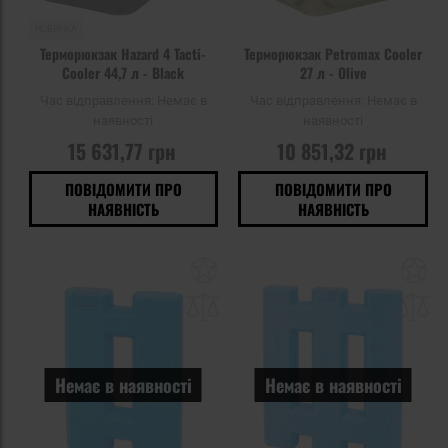
НОВИНКА
Терморюкзак Hazard 4 Tacti-
Терморюкзак Petromax Cooler
Cooler 44,7 л - Black
27 л - Olive
Час відправлення:
Немає в
Час відправлення:
Немає в
наявності
наявності
15 631,77 грн
10 851,32 грн
ПОВІДОМИТИ ПРО
ПОВІДОМИТИ ПРО
НАЯВНІСТЬ
НАЯВНІСТЬ
Додати
До
до
д
списку
сп
уподобань
уп
Немає в наявності
Немає в наявності