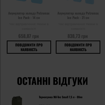
Акумулятор холоду Petromax
Акумулятор холоду Petromax
Ice Pack - 14 см
Ice Pack - 21 см
Час відправлення:
Немає в
Час відправлення:
Немає в
наявності
наявності
658,87 грн
838,73 грн
ПОВІДОМИТИ ПРО
ПОВІДОМИТИ ПРО
НАЯВНІСТЬ
НАЯВНІСТЬ
ОСТАННІ ВІДГУКИ
Термосумка Mil-Tec Small 7,5 л - Olive