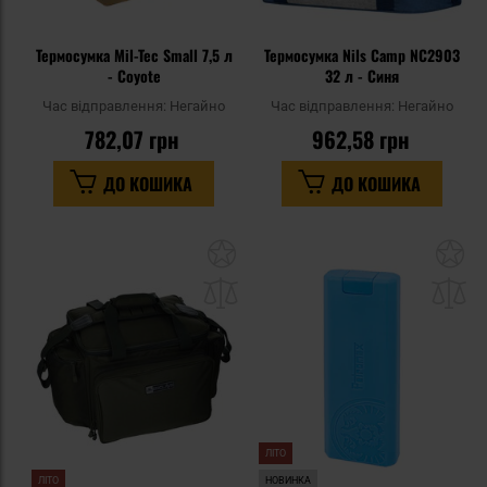
Термосумка Mil-Tec Small 7,5 л
Термосумка Nils Camp NC2903
- Coyote
32 л - Синя
Час відправлення:
Негайно
Час відправлення:
Негайно
782,07 грн
962,58 грн
ДО КОШИКА
ДО КОШИКА
Додати
До
до
д
списку
сп
уподобань
уп
ЛІТО
ЛІТО
НОВИНКА