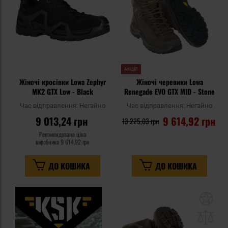
АКЦІЯ
Жіночі кросівки Lowa Zephyr
Жіночі черевики Lowa
MK2 GTX Low - Black
Renegade EVO GTX MID - Stone
Час відправлення:
Негайно
Час відправлення:
Негайно
9 013,24 грн
9 614,92 грн
13 225,03 грн
Рекомендована ціна
виробника
9 614,92 грн
ДО КОШИКА
ДО КОШИКА
До
до
спи