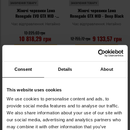
ЗАКІНЧЕННЯ ТОВАРУ
ЗАКІНЧЕННЯ ТОВАРУ
Жіночі черевики Lowa
Жіночі черевики Lowa
Renegade EVO GTX MID -
Renegade GTX MID - Deep Black
Espresso/Anthracite
Час відправлення:
Негайно
Час відправлення:
Негайно
13 225,03 грн
10 818,29 грн
9 133,57 грн
12 755,72 грн
ДО КОШИКА
ДО КОШИКА
Додати
До
Consent
Details
About
до
д
списку
сп
уподобань
уп
This website uses cookies
We use cookies to personalise content and ads, to
provide social media features and to analyse our traffic.
We also share information about your use of our site with
our social media, advertising and analytics partners who
may combine it with other information that you’ve
ЗАКІНЧЕННЯ ТОВАРУ
ЗАКІНЧЕННЯ ТОВАРУ