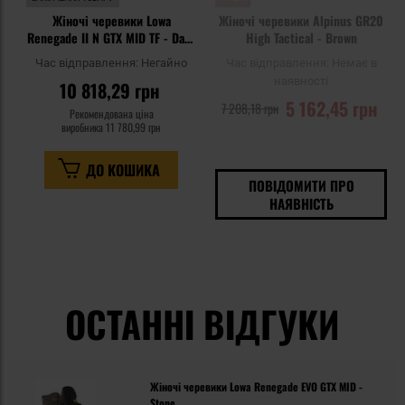
Жіночі черевики Lowa
Жіночі черевики Alpinus GR20
Renegade II N GTX MID TF - Dark
High Tactical - Brown
Brown
Час відправлення:
Негайно
Час відправлення:
Немає в
наявності
10 818,29 грн
5 162,45 грн
7 208,18 грн
Рекомендована ціна
виробника
11 780,99 грн
ДО КОШИКА
ПОВІДОМИТИ ПРО
НАЯВНІСТЬ
ОСТАННІ ВІДГУКИ
Жіночі черевики Lowa Renegade EVO GTX MID -
Stone