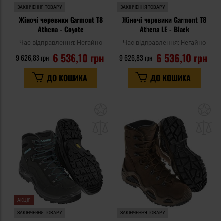
ЗАКІНЧЕННЯ ТОВАРУ
ЗАКІНЧЕННЯ ТОВАРУ
Жіночі черевики Garmont T8
Жіночі черевики Garmont T8
Athena - Coyote
Athena LE - Black
Час відправлення:
Негайно
Час відправлення:
Негайно
6 536,10 грн
6 536,10 грн
9 626,83 грн
9 626,83 грн
ДО КОШИКА
ДО КОШИКА
Додати
До
до
д
списку
сп
уподобань
уп
АКЦІЯ
ЗАКІНЧЕННЯ ТОВАРУ
ЗАКІНЧЕННЯ ТОВАРУ