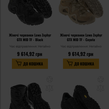
Жіночі черевики Lowa Zephyr
Жіночі черевики Lowa Zephyr
GTX MID TF - Black
GTX MID TF - Coyote
Час відправлення:
Негайно
Час відправлення:
Негайно
9 614,92 грн
9 614,92 грн
ДО КОШИКА
ДО КОШИКА
Додати
До
до
д
списку
сп
уподобань
уп