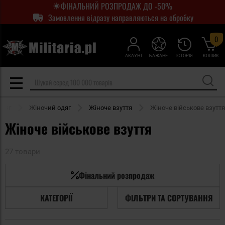
ФІНАЛЬНИЙ РОЗПРОДАЖ ДО -50%
Замовлення відразу направляються на обробку
0
АКАУНТ
БАЖАНЕ
ІСТОРІЯ
КОШИК
Одяг
Жіночий одяг
Жіноче взуття
Жіноче військове взуття
Жіноче військове взуття
27 товари
Фінальний розпродаж
КАТЕГОРІЇ
ФІЛЬТРИ ТА СОРТУВАННЯ