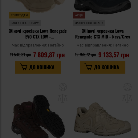
РОЗПРОДАЖ
АКЦІЯ
ЗАКІНЧЕННЯ ТОВАРУ
ЗАКІНЧЕННЯ ТОВАРУ
Жіночі кросівки Lowa Renegade
Жііночі черевики Lowa
EVO GTX LOW -
Renegade GTX MID - Navy/Grey
Champagne/Panna
Час відправлення:
Негайно
Час відправлення:
Негайно
7 809,87 грн
9 133,57 грн
11 540,31 грн
12 755,72 грн
ДО КОШИКА
ДО КОШИКА
Додати
До
до
д
списку
сп
уподобань
уп