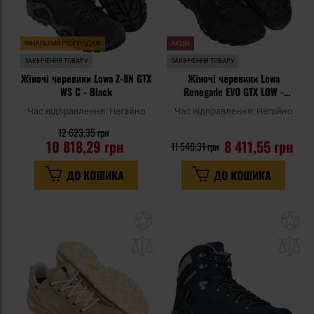
ФІНАЛЬНИЙ РОЗПРОДАЖ
АКЦІЯ
ЗАКІНЧЕННЯ ТОВАРУ
ЗАКІНЧЕННЯ ТОВАРУ
Жіночі черевики Lowa Z-8N GTX
Жіночі черевики Lowa
WS C - Black
Renegade EVO GTX LOW -
Black/Black
Час відправлення:
Негайно
Час відправлення:
Негайно
12 623,35 грн
10 818,29 грн
8 411,55 грн
11 540,31 грн
ДО КОШИКА
ДО КОШИКА
Додати
До
до
д
списку
сп
уподобань
уп