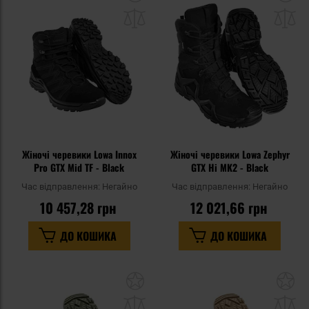
до
д
списку
сп
уподобань
уп
Жіночі черевики Lowa Innox
Жіночі черевики Lowa Zephyr
Pro GTX Mid TF - Black
GTX Hi MK2 - Black
Час відправлення:
Негайно
Час відправлення:
Негайно
10 457,28 грн
12 021,66 грн
ДО КОШИКА
ДО КОШИКА
Додати
До
до
д
списку
сп