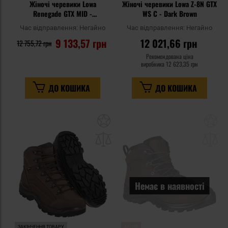
Жіночі черевики Lowa
Жіночі черевики Lowa Z-8N GTX
Renegade GTX MID -
WS C - Dark Brown
Asphalt/Turquoise
Час відправлення:
Негайно
Час відправлення:
Негайно
9 133,57 грн
12 021,66 грн
12 755,72 грн
Рекомендована ціна
виробника
12 623,35 грн
ДО КОШИКА
ДО КОШИКА
Додати
До
до
д
списку
сп
уподобань
уп
Немає в наявності
ЗАКІНЧЕННЯ ТОВАРУ
АКЦІЯ