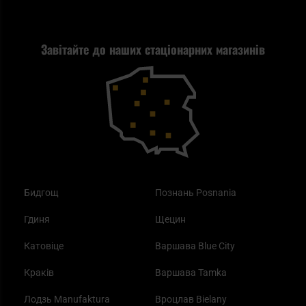
Tax Free
Стрільба
Найкращий ліхтарик для EDC
Рекламація
Завітайте до наших стаціонарних магазинів
Самозахист
Blackout - що це таке?
Повернення товару
Outdoor
Як працює маска від смогу?
Купони на знижку
Одяг
Найкращі спальні мішки на осінь
Бидгощ
Познань Posnania
Гдиня
Щецин
Катовіце
Варшава Blue City
Краків
Варшава Tamka
Лодзь Manufaktura
Вроцлав Bielany