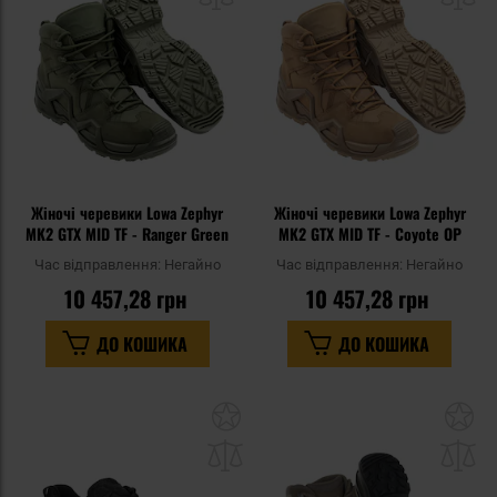
уподобань
уп
Жіночі черевики Lowa Zephyr
Жіночі черевики Lowa Zephyr
MK2 GTX MID TF - Ranger Green
MK2 GTX MID TF - Coyote OP
Час відправлення:
Негайно
Час відправлення:
Негайно
10 457,28 грн
10 457,28 грн
ДО КОШИКА
ДО КОШИКА
Додати
До
до
д
списку
сп
уподобань
уп