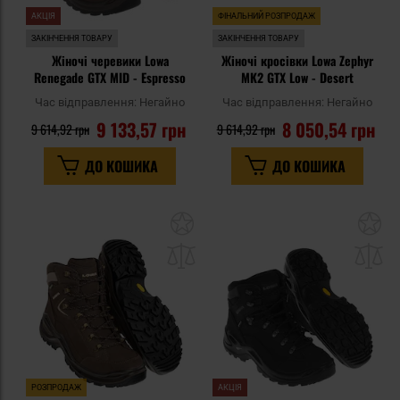
АКЦІЯ
ФІНАЛЬНИЙ РОЗПРОДАЖ
ЗАКІНЧЕННЯ ТОВАРУ
ЗАКІНЧЕННЯ ТОВАРУ
Жіночі черевики Lowa
Жіночі кросівки Lowa Zephyr
Renegade GTX MID - Espresso
MK2 GTX Low - Desert
Час відправлення:
Негайно
Час відправлення:
Негайно
9 133,57 грн
8 050,54 грн
9 614,92 грн
9 614,92 грн
ДО КОШИКА
ДО КОШИКА
Додати
До
до
д
списку
сп
уподобань
уп
РОЗПРОДАЖ
АКЦІЯ