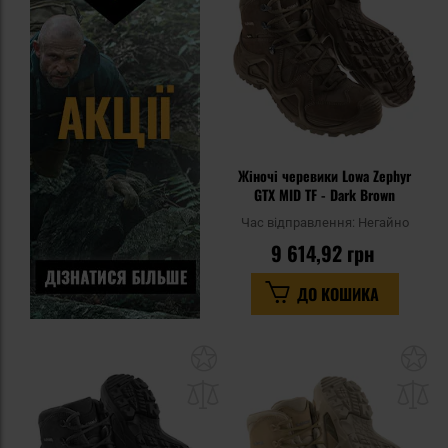
уп
Жіночі черевики Lowa Zephyr
GTX MID TF - Dark Brown
Час відправлення:
Негайно
9 614,92 грн
ДО КОШИКА
Додати
До
до
д
списку
сп
уподобань
уп