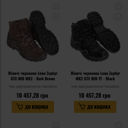
Додати
До
до
д
списку
сп
уподобань
уп
Жіночі черевики Lowa Zephyr
Жіночі черевики Lowa Zephyr
GTX MID MK2 - Dark Brown
MK2 GTX MID TF - Black
Час відправлення:
Негайно
Час відправлення:
Негайно
10 457,28 грн
10 457,28 грн
ДО КОШИКА
ДО КОШИКА
Додати
До