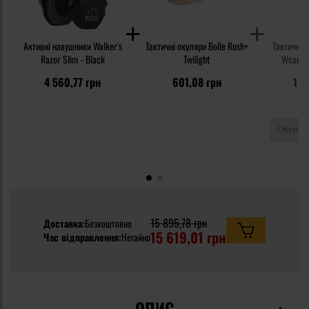
Активні навушники Walker's
Тактичні окуляри Bolle Rush+
Тактичні 
Razor Slim - Black
Twilight
Wear Or
4 560,77 грн
601,08 грн
1 4
15 895,78 грн
Доставка:
Безкоштовно
15 619,01 грн
Час відправлення:
Негайно
ОПИС