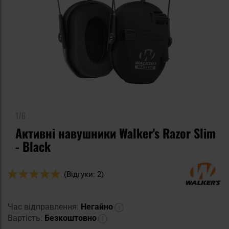
1/6
Активні навушники Walker's Razor Slim
- Black
Оцінка:
(Відгуки: 2)
100
100
% of
Час відправлення:
Негайно
Вартість:
Безкоштовно