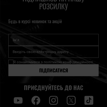
РОЗСИЛКУ
Будь в курсі новинок та акцій
Ім'я
Підпишіться
на
нашу
Я ознайомився з
політикою конфіденційності
розсилку
новин:
ПІДПИСАТИСЯ
ПРИЄДНУЙТЕСЬ ДО НАС
y
f
i
t
tt