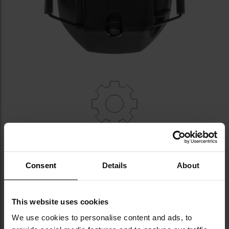
АУДІОВХІД, РЕГУЛЮВАННЯ
ГУЧНОСТІ
Consent
Details
About
Аудіовхід 3,5 мм
дозволяє підключати захисні
навушники до таких пристроїв, як мобільний
телефон або радіо. Рифлений коліщаток дозволяє
This website uses cookies
вмикати та регулювати гучність.
We use cookies to personalise content and ads, to