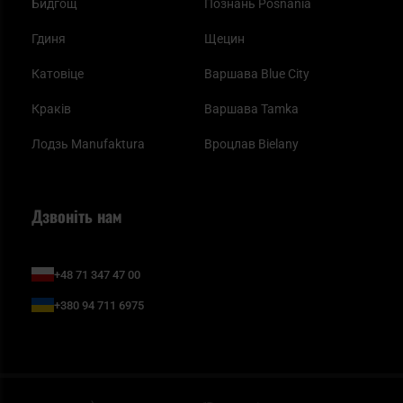
Бидгощ
Познань Posnania
Гдиня
Щецин
Катовіце
Варшава Blue City
Краків
Варшава Tamka
Лодзь Manufaktura
Вроцлав Bielany
Дзвоніть нам
+48 71 347 47 00
+380 94 711 6975