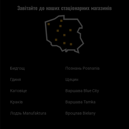
Завітайте до наших стаціонарних магазинів
Самозахист
Blackout - що це таке?
Повернення товару
Outdoor
Як працює маска від смогу?
Купони на знижку
Одяг
Найкращі спальні мішки на осінь
Бидгощ
Познань Posnania
Гдиня
Щецин
Катовіце
Варшава Blue City
Краків
Варшава Tamka
Лодзь Manufaktura
Вроцлав Bielany