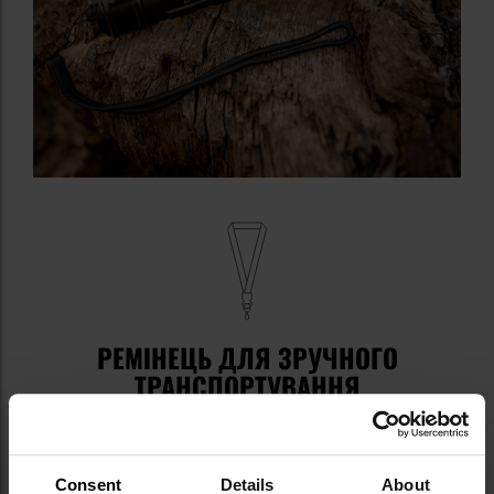
РЕМІНЕЦЬ ДЛЯ ЗРУЧНОГО
ТРАНСПОРТУВАННЯ
Переносити ліхтарик зручно завдяки доданому в
комплект
ремінцю
на зап'ясток.
Consent
Details
About