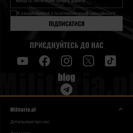
на
нашу
Я ознайомився з
політикою конфіденційності
розсилку
новин:
ПІДПИСАТИСЯ
ПРИЄДНУЙТЕСЬ ДО НАС
y
f
i
t
tt
Blog
Детальніше про нас