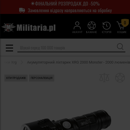
ФІНАЛЬНИЙ РОЗПРОДАЖ ДО -50%
Замовлення відразу направляються на обробку
0
АКАУНТ
БАЖАНЕ
ІСТОРІЯ
КОШИК
арики Xrg
Акумуляторний ліхтарик XRG 2000 Monster - 2000 люменів
ХІТИ ПРОДАЖІВ
ПЕРСОНАЛІЗАЦІЯ