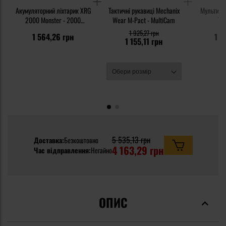
Акумуляторний ліхтарик XRG
Тактичні рукавиці Mechanix
Мультитул
2000 Monster - 2000
Wear M-Pact - MultiCam
Tho
люменів
1 925,27 грн
1 564,26 грн
1 4
1 155,11 грн
5 535,13 грн
Доставка:
Безкоштовно
4 163,29 грн
Час відправлення:
Негайно
ОПИС