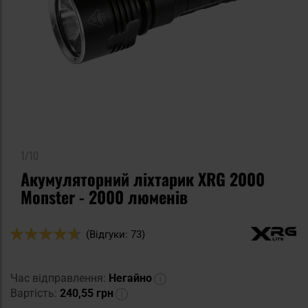
1/10
Акумуляторний ліхтарик XRG 2000
Monster - 2000 люменів
Оцінка:
(Відгуки: 73)
92
100
% of
Час відправлення:
Негайно
Вартість:
240,55 грн