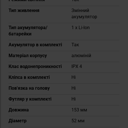
Тип живлення
Змінний
акумулятор
Тип акумулятора/
1 x Li-Ion
батарейки
Акумулятор в комплекті
Так
Матеріал корпусу
алюміній
Клас водонепроникності
IPX 4
Кліпса в комплекті
Ні
Пов'язка на голову
Ні
Футляр у комплекті
Ні
Довжина
153 мм
Діаметр
52 мм