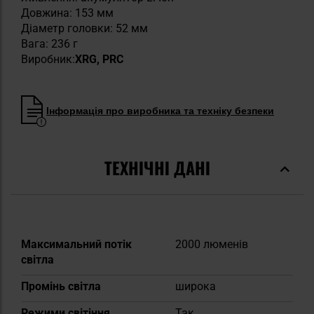
Довжина: 153 мм
Діаметр головки: 52 мм
Вага: 236 г
Виробник:
XRG, PRC
Інформація про виробника та техніку безпеки
ТЕХНІЧНІ ДАНІ
Докладніше
Максимальний потік
2000 люменів
світла
Промінь світла
широка
Режими світіння
Так