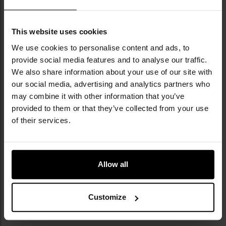
This website uses cookies
We use cookies to personalise content and ads, to
provide social media features and to analyse our traffic.
ЕЛЕМЕНТИ НАБОРУ
We also share information about your use of our site with
our social media, advertising and analytics partners who
ліхтарик акумуляторний XRG 2000 Monster
may combine it with other information that you’ve
літій-іонний акумулятор
provided to them or that they’ve collected from your use
адаптер для акумулятора
of their services.
кабель USB/micro USB для зарядки
ремінець на зап'ясток
Allow all
Customize