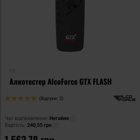
1/5
Алкотестер AlcoForce GTX FLASH
Оцінка:
(Відгуки: 2)
100
100
% of
Час відправлення:
Негайно
Вартість:
240,55 грн
1 563,78 грн