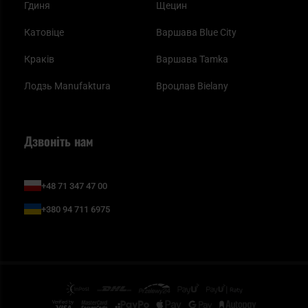
Гдиня
Щецин
Катовіце
Варшава Blue City
Краків
Варшава Tamka
Лодзь Manufaktura
Вроцлав Bielany
Дзвоніть нам
+48 71 347 47 00
+380 94 711 6975