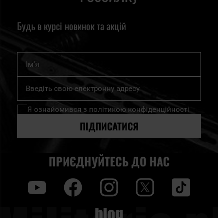
Будь в курсі новинок та акцій
Ім'я
Підпишіться
на
нашу
Я ознайомився з
політикою конфіденційності
розсилку
новин:
ПІДПИСАТИСЯ
ПРИЄДНУЙТЕСЬ ДО НАС
y
f
i
t
tt
Blog