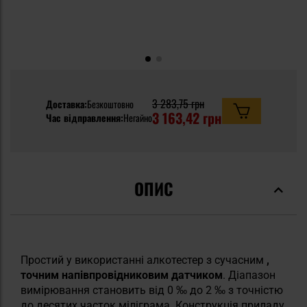
3 283,75 грн
Доставка:
Безкоштовно
3 163,42 грн
Час відправлення:
Негайно
ОПИС
Простий у використанні алкотестер з сучасним
,
точним напівпровідниковим датчиком
. Діапазон
вимірювання становить від 0 ‰ до 2 ‰ з точністю
до десятих часток міліграма. Конструкція приладу