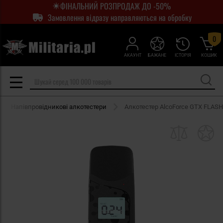
ФІНАЛЬНИЙ РОЗПРОДАЖ ДО -50%
Замовлення відразу направляються на обробку
0
АКАУНТ
БАЖАНЕ
ІСТОРІЯ
КОШИК
Напівпровідникові алкотестери
Алкотестер AlcoForce GTX FLASH