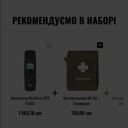
РЕКОМЕНДУЄМО В НАБОРІ
Алкотестер AlcoForce GTX
Аптечка велика Mil-Tec -
Складаний
FLASH
Оливковий
Mil-T
1 563,78 грн
758,00 грн
48