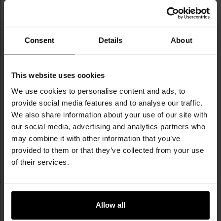
Технічні характеристики
Тип датчика: твердотільний
Живлення: 2 батареї типу AAA 1,5 В
Consent
Details
About
Діапазон вимірювання: 0,00 - 2,00 ‰
Точність представленого результату: 0,01 ‰
Точність вимірювання: +/- 0,1 ‰ при 0,5 ‰
This website uses cookies
Розміри виробу: 37 x 126 x 20 мм
Вага: 41,5 г без батареї
We use cookies to personalise content and ads, to
Виробник:
AlcoForce
provide social media features and to analyse our traffic.
We also share information about your use of our site with
our social media, advertising and analytics partners who
Інформація про виробника та техніку безпеки
may combine it with other information that you’ve
provided to them or that they’ve collected from your use
of their services.
ТЕХНІЧНІ ДАНІ
Allow all