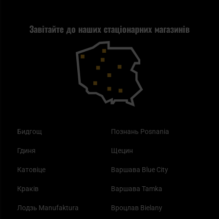
Стрільба
Найкращий ліхтарик для EDC
Рекламація
Завітайте до наших стаціонарних магазинів
Самозахист
Blackout - що це таке?
Повернення товару
Outdoor
Як працює маска від смогу?
Купони на знижку
Одяг
Найкращі спальні мішки на осінь
Бидгощ
Познань Posnania
Гдиня
Щецин
Катовіце
Варшава Blue City
Краків
Варшава Tamka
Лодзь Manufaktura
Вроцлав Bielany