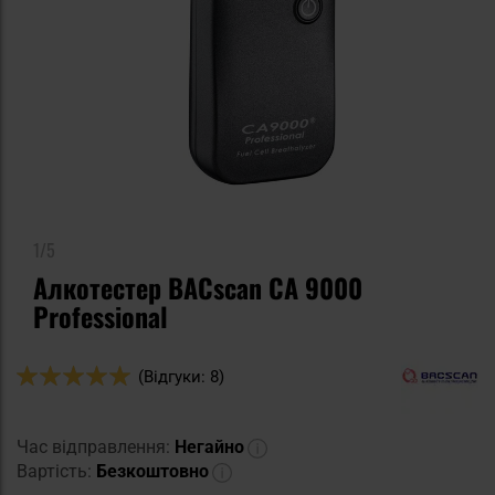
1/5
Алкотестер BACscan CA 9000
Professional
Оцінка:
(Відгуки: 8)
100
100
% of
Час відправлення:
Негайно
Вартість:
Безкоштовно