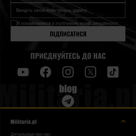
Підпишіться
на
нашу
Я ознайомився з
політикою конфіденційності
розсилку
новин:
ПІДПИСАТИСЯ
ПРИЄДНУЙТЕСЬ ДО НАС
y
f
i
t
tt
Blog
Детальніше про нас