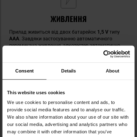
ЖИВЛЕННЯ
Прилад живиться від двох батарейок
1,5 V
типу
AAA
. Завдяки застосуванню автоматичного
перемикача живлення, алкотестер автоматично
вимикається через 20 секунд бездіяльності.
Consent
Details
About
This website uses cookies
We use cookies to personalise content and ads, to
ЕЛЕМЕНТИ НАБОРУ
provide social media features and to analyse our traffic.
We also share information about your use of our site with
алкотестер CA9000 Professional
our social media, advertising and analytics partners who
3 x мундштук
may combine it with other information that you’ve
2 x батарейка AAA