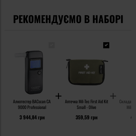
РЕКОМЕНДУЄМО В НАБОРІ
Алкотестер BACscan CA
Аптечка Mil-Tec First Aid Kit
Складаний
9000 Professional
Small - Olive
Mil-T
3 944,84 грн
359,59 грн
47