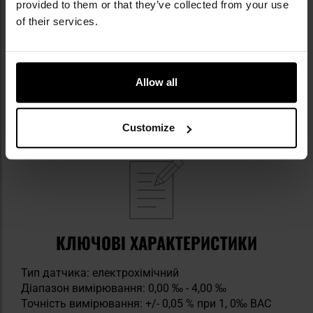
інструкція з експлуатації польською мовою
provided to them or that they’ve collected from your use
гарантійний талон
of their services.
Allow all
Продукт має
5-річну гарантію
виробника та
24-
місячний період безкоштовної калібрування
, що
виконується виробником.
Customize
КЛЮЧОВІ ХАРАКТЕРИСТИКИ
Тип датчика: електрохімічний
Діапазон вимірювання: 0,00 ‰ - 4,00 ‰
Точність вимірювання: +/- 0,05 % при 1, 0‰ BAC