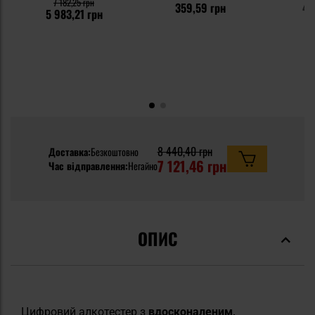
7 182,25 грн
359,59 грн
47
5 983,21 грн
8 440,40 грн
Доставка:
Безкоштовно
7 121,46 грн
Час відправлення:
Негайно
ОПИС
Цифровий алкотестер з
вдосконаленим,