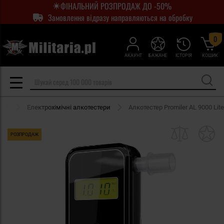
ФІНАЛЬНИЙ РОЗПРОДАЖ ДО -50%
Замовлення відразу направляються на обробку
0
АКАУНТ
БАЖАНЕ
ІСТОРІЯ
КОШИК
ери
Електрохімічні алкотестери
Алкотестер Promiler AL 9000 Lite
РОЗПРОДАЖ