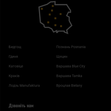
Outdoor
Як працює маска від смогу?
Купони на знижку
Одяг
Найкращі спальні мішки на осінь
Бидгощ
Познань Posnania
Гдиня
Щецин
Катовіце
Варшава Blue City
Краків
Варшава Tamka
Лодзь Manufaktura
Вроцлав Bielany
Дзвоніть нам