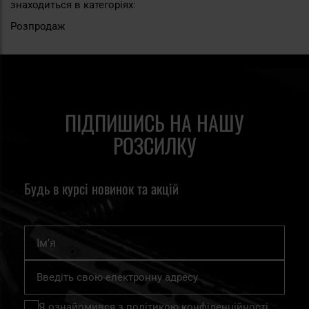
знаходиться в категоріях:
Розпродаж
ПІДПИШИСЬ НА НАШУ
РОЗСИЛКУ
Будь в курсі новинок та акцій
Ім'я
Підпишіться
на
нашу
Я ознайомився з
політикою конфіденційності