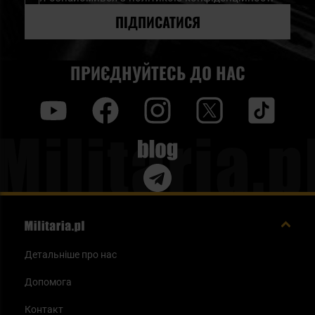
розсилку
новин:
ПІДПИСАТИСЯ
ПРИЄДНУЙТЕСЬ ДО НАС
y
f
i
t
tt
Blog
Детальніше про нас
Допомога
Контакт