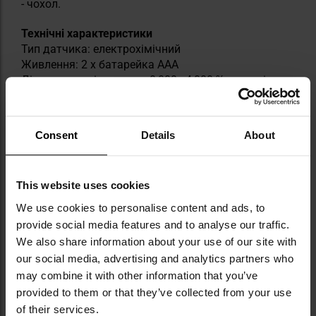
- чохол.
Технічні характеристики
Тип датчика: електрохімічний
Живлення: 2 x батарейка ААА
Діапазон вимірювання: 0,000 - 4,000 ‰ з точністю
до 0,010 ‰
Точність вимірювання: +/- 0,1 ‰ при 0,1 ‰
Потрібен мундштук: так
Consent
Details
About
Розміри: 50 x 105 x 18 мм
Вага: 98 г з батарейками
Виробник:
Promiler, Польща
This website uses cookies
We use cookies to personalise content and ads, to
Інформація про виробника та техніку безпеки
provide social media features and to analyse our traffic.
We also share information about your use of our site with
our social media, advertising and analytics partners who
ТЕХНІЧНІ ДАНІ
may combine it with other information that you’ve
provided to them or that they’ve collected from your use
of their services.