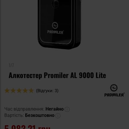
1/7
Алкотестер Promiler AL 9000 Lite
Оцінка:
(Відгуки: 3)
94
100
% of
Час відправлення:
Негайно
Вартість:
Безкоштовно
5 983,21 грн