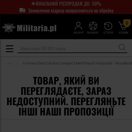
ФІНАЛЬНИЙ РОЗПРОДАЖ ДО -50%
Замовлення відразу направляються на обробку
0
АКАУНТ
БАЖАНЕ
ІСТОРІЯ
КОШИК
йськові
Аптечка Direct Action Compact Med Pouch Horizontal - Woodland
ТОВАР, ЯКИЙ ВИ
ПЕРЕГЛЯДАЄТЕ, ЗАРАЗ
НЕДОСТУПНИЙ. ПЕРЕГЛЯНЬТЕ
ІНШІ НАШІ ПРОПОЗИЦІЇ