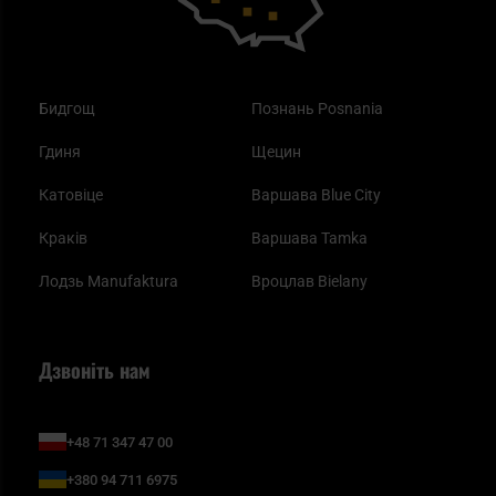
Бидгощ
Познань Posnania
Гдиня
Щецин
Катовіце
Варшава Blue City
Краків
Варшава Tamka
Лодзь Manufaktura
Вроцлав Bielany
Дзвоніть нам
+48 71 347 47 00
+380 94 711 6975