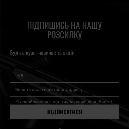
ПІДПИШИСЬ НА НАШУ
РОЗСИЛКУ
Будь в курсі новинок та акцій
Ім'я
Підпишіться
на
нашу
Я ознайомився з
політикою конфіденційності
розсилку
новин:
ПІДПИСАТИСЯ