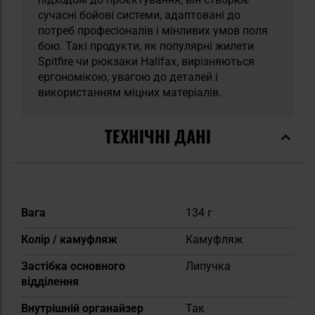
сучасні бойові системи, адаптовані до
потреб професіоналів і мінливих умов поля
бою. Такі продукти, як популярні жилети
Spitfire чи рюкзаки Halifax, вирізняються
ергономікою, увагою до деталей і
використанням міцних матеріалів.
ТЕХНІЧНІ ДАНІ
Докладніше
Вага
134 г
Колір / камуфляж
Камуфляж
Застібка основного
Липучка
відділення
Внутрішній органайзер
Так