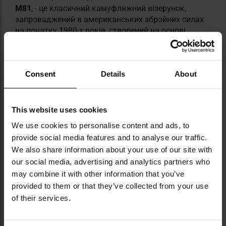
M81
, - це класичний камуфляжний візерунок,
запроваджений в американських збройних силах
на початку 1980-х років, створений на основі
попереднього камуфляжу ERDL. Протягом понад
двох десятиліть він залишався стандартним
візерунком, що використовувався
Consent
Details
About
американськими збройними силами, аж до кінця
першого десятиліття XXI століття.
Характеризується великими, нерегулярними
плямами відтінків зеленого, коричневого,
This website uses cookies
бежевого та чорного кольорів, що забезпечує
We use cookies to personalise content and ads, to
хороші маскувальні та деформуючі властивості,
provide social media features and to analyse our traffic.
особливо в лісистій місцевості. Завдяки своїй
We also share information about your use of our site with
ефективності та глобальній впізнаваності він
our social media, advertising and analytics partners who
отримав численні варіації, які потрапили до понад
may combine it with other information that you’ve
60 формувань у формі по всьому світу. Цей
візерунок також мав великий вплив на поп-
provided to them or that they’ve collected from your use
культуру, перейшовши від військового
of their services.
застосування до повсякденної моди.