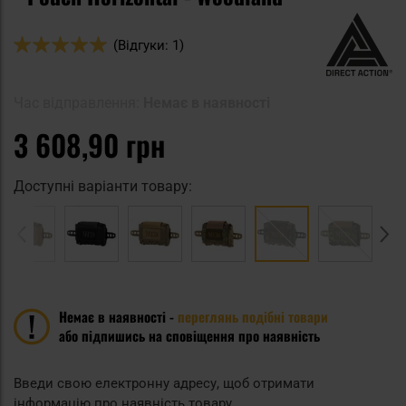
Оцінка:
(Відгуки: 1)
100
100
% of
Час відправлення:
Немає в наявності
3 608,90 грн
Доступні варіанти товару:
Немає в наявності -
переглянь подібні товари
або підпишись на сповіщення про наявність
Введи свою електронну адресу, щоб отримати
інформацію про наявність товару.