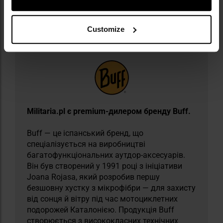
Інформація про виробника та техніку безпеки
Customize
Militaria.pl є premium-дилером бренду Buff.
Buff — це іспанський бренд, що
спеціалізується на виробництві
багатофункціональних аутдор-аксесуарів.
Він був створений у 1991 році з ініціативи
Joana Rojasa, який розробив першу
безшовну хустку з мікрофібри — для захисту
від сонця й вітру під час мотоциклетних
подорожей Каталонією. Продукція Buff
створюється з висококласних технічних