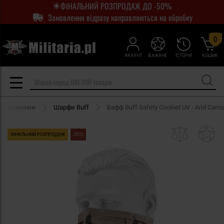
ФІНАЛЬНИЙ РОЗПРОДАЖ ДО -50%
Замовлення відразу направляються на обробку
0
АКАУНТ
БАЖАНЕ
ІСТОРІЯ
КОШИК
иробниками
Шарфи Buff
Бафф Buff Safety Coolnet UV - Arid Camo
ФІНАЛЬНИЙ РОЗПРОДАЖ
ЛІТО