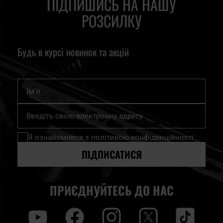
ПІДПИШИСЬ НА НАШУ
РОЗСИЛКУ
Будь в курсі новинок та акцій
Ім'я
Підпишіться
на
нашу
Я ознайомився з
політикою конфіденційності
розсилку
новин:
ПІДПИСАТИСЯ
ПРИЄДНУЙТЕСЬ ДО НАС
y
f
i
t
tt