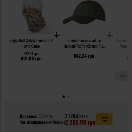
Бафф Buff Safety Coolnet UV
Бейсболка plus velcro
Тактичні 
- Arid Camo
Helikon-Tex PolyCotton Rip-
Wear Or
Stop - Olive Green
842,24 грн
1
842,24 грн
601,08 грн
84
3 128,40 грн
Доставка:
155,84 грн
2 285,08 грн
Час відправлення:
Негайно