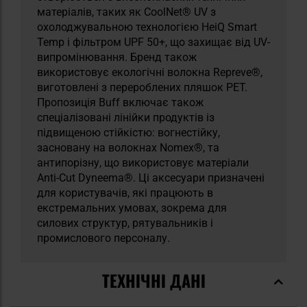
матеріалів, таких як CoolNet® UV з
охолоджувальною технологією HeiQ Smart
Temp і фільтром UPF 50+, що захищає від UV-
випромінювання. Бренд також
використовує екологічні волокна Repreve®,
виготовлені з перероблених пляшок PET.
Пропозиція Buff включає також
спеціалізовані лінійки продуктів із
підвищеною стійкістю: вогнестійку,
засновану на волокнах Nomex®, та
антипорізну, що використовує матеріали
Anti-Cut Dyneema®. Ці аксесуари призначені
для користувачів, які працюють в
екстремальних умовах, зокрема для
силових структур, рятувальників і
промислового персоналу.
ТЕХНІЧНІ ДАНІ