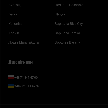
Бидгощ
Познань Posnania
Гдиня
Щецин
Катовіце
Варшава Blue City
Краків
Варшава Tamka
Лодзь Manufaktura
Вроцлав Bielany
Дзвоніть нам
+48 71 347 47 00
+380 94 711 6975