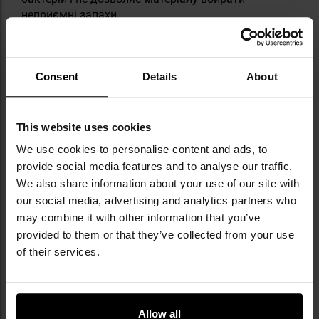
неприємні запахи.
Consent
Details
About
This website uses cookies
КЛЮЧОВІ ХАРАКТЕРИСТИКИ
We use cookies to personalise content and ads, to
provide social media features and to analyse our traffic.
виготовлений із тканини, що швидко сохне
We also share information about your use of our site with
Coolnet UV
технологія HeiQ Smart Temp забезпечує
our social media, advertising and analytics partners who
відповідну терморегуляцію
may combine it with other information that you’ve
еластичний матеріал 4-way Strech
provided to them or that they’ve collected from your use
антибактеріальна технологія Polygiene
of their services.
можна використовувати як маску, балаклаву,
шарф або шапку
Allow all