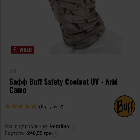
2/6
Бафф Buff Safety Coolnet UV - Arid
Camo
Оцінка:
(Відгуки: 2)
100
100
% of
Час відправлення:
Негайно
Вартість:
240,55 грн