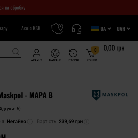
ся на обробку
вару
Акція KSK
UA
UAH
0,00 грн
0
АКАУНТ
БАЖАНЕ
ІСТОРІЯ
КОШИК
Maskpol - MAPA B
Відгуки: 6)
ня:
Негайно
Вартість:
239,69 грн
рн