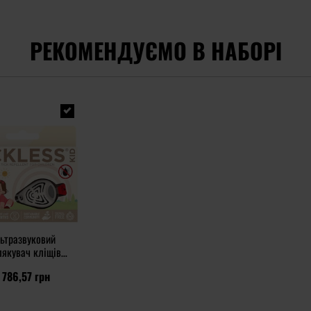
РЕКОМЕНДУЄМО В НАБОРІ
ьтразвуковий
лякувач кліщів
ss Kid - для дітей
 786,57 грн
- Beige