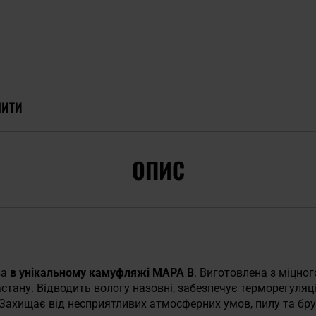
ПИТИ
ОПИС
ва
в унікальному камуфляжі MAPA B
. Виготовлена з міцног
астану. Відводить вологу назовні, забезпечує терморегуляц
Захищає від несприятливих атмосферних умов, пилу та бру