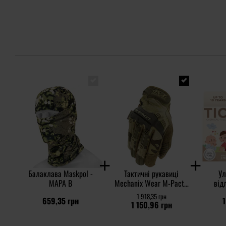
Балаклава Maskpol -
Тактичні рукавиці
Ул
MAPA B
Mechanix Wear M-Pact -
від
MultiCam
TickLe
1 918,35 грн
659,35 грн
1
1 150,96 грн