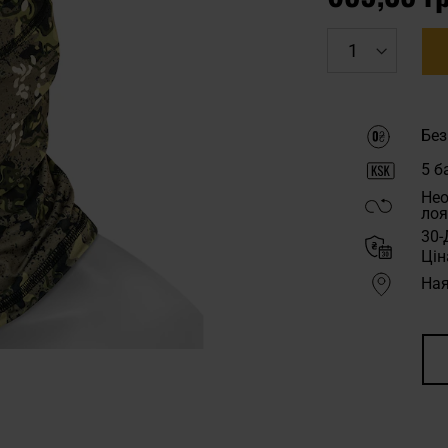
Без
5
ба
Нео
лоя
30-
Цін
Ная