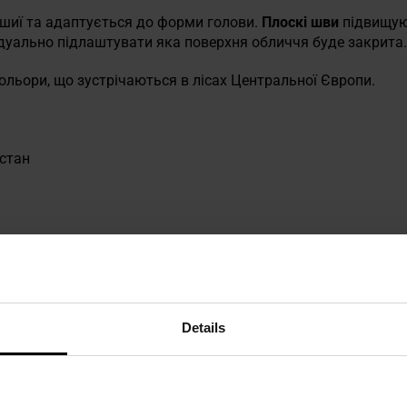
шиї та адаптується до форми голови.
Плоскі шви
підвищую
дуально підлаштувати яка поверхня обличчя буде закрита
ьори, що зустрічаються в лісах Центральної Європи.
астан
 техніку безпеки
Details