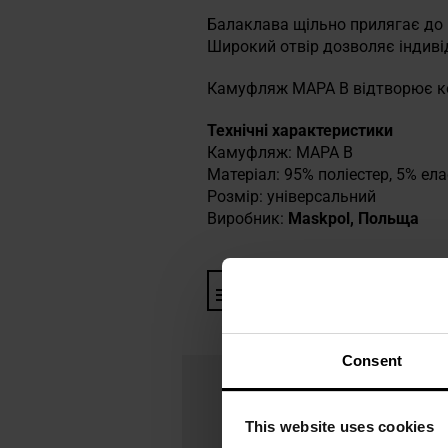
Балаклава щільно прилягає до 
Широкий отвір дозволяє індиві
Камуфляж MAPA B відтворює кол
Технічні характеристики
Камуфляж: MAPA B
Матеріал: 95% поліестер, 5% ел
Розмір: універсальний
Виробник:
Maskpol, Польща
Інформація про виробника та
Consent
This website uses cookies