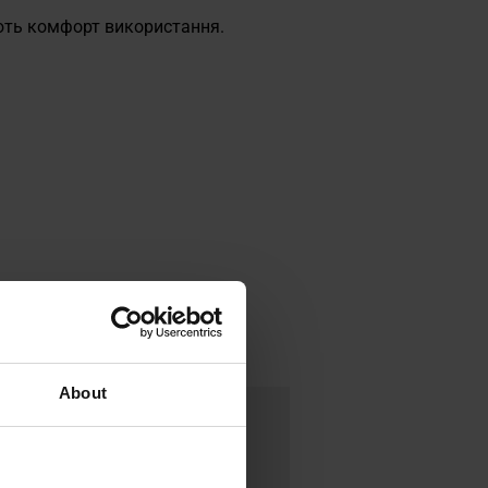
ть комфорт використання.
.
About