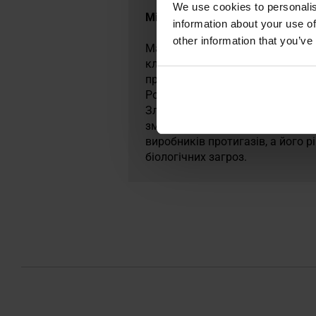
We use cookies to personalis
Militaria.pl є premium-дилером
information about your use of
other information that you’ve
Maskpol S.A. — це польське підп
ключових виробників захисного 
протигазів, захисного одягу та
Polskie, поліція, прикордонна с
Злоховицях має сертифікати яко
змогу постійно модернізувати п
виробників протигазів, а його 
біологічних загроз.