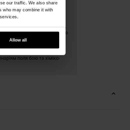
se our traffic. We also share
ers who may combine it with
 services.
upy Zbrojeniowej та одним із
ицтві шоломів і бронежилетів,
ми Maskpol користуються Wojsko
еку й ергономіку. Завод у
Allow all
робні роботи дають компанії
ть до провідних світових
наріям поля бою та хіміко-