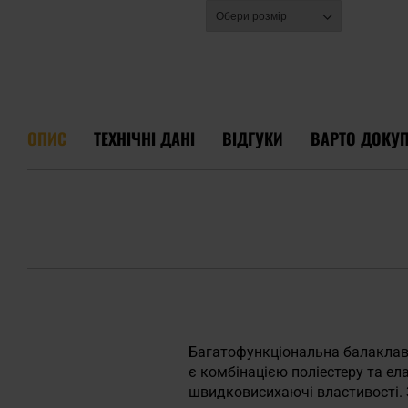
ОПИС
ТЕХНІЧНІ ДАНІ
ВІДГУКИ
ВАРТО ДОКУ
Багатофункціональна балакла
є комбінацією поліестеру та ел
швидковисихаючі властивості. 