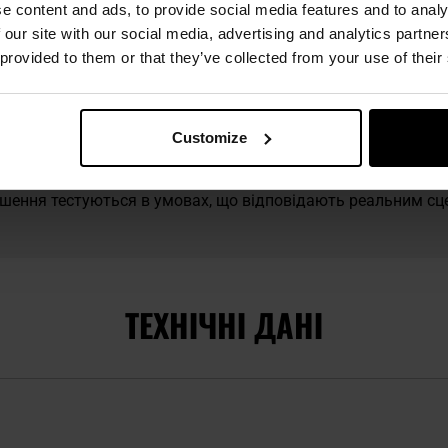
e content and ads, to provide social media features and to analy
 бренду Maskpol.
 our site with our social media, advertising and analytics partn
 provided to them or that they’ve collected from your use of their
риємство, засноване у 1968 році, яке є частиною Polskiej Gr
спорядження в країні. Компанія спеціалізується на виробн
 превентивного оснащення — від щитів до кийків. Рішення
лужба, а також цивільні клієнти, які роблять ставку на безп
Customize
сті ISO 9001, ISO 14001 та AQAP 2110, а дослідницько-роз
родукти й упроваджувати нові конструкції. Maskpol належи
рішення тестуються в умовах, що відповідають реальним сце
ТЕХНІЧНІ ДАНІ