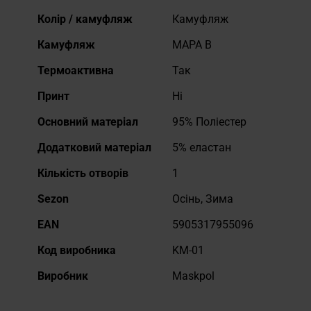
Докладніше
Колір / камуфляж
Камуфляж
Камуфляж
MAPA B
Термоактивна
Так
Принт
Ні
Основний матеріал
95% Поліестер
Додатковий матеріал
5% еластан
Кількість отворів
1
Sezon
Осінь, Зима
EAN
5905317955096
Код виробника
KM-01
Виробник
Maskpol