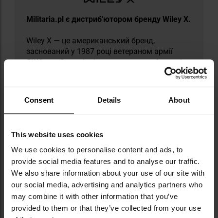
Militaria.pl є дистриб'ютором бренду Wiley X.
Wiley X — це американський бренд,
заснований у 1987 році ветераном армії
США, який спеціалізується на виробництві
передових захисних окулярів. Його продукти
відповідають суворим нормам безпеки ANSI
Z87.1+ та військовим MIL-PRF-32432,
Consent
Details
About
завдяки чому використовуються в
підрозділах спеціального призначення по
всьому світу — зокрема у FBI, SWAT чи
This website uses cookies
польському GROM. Окуляри Wiley X
пристосовані до роботи в ситуаціях
We use cookies to personalise content and ads, to
високого ризику, типових для бойових
provide social media features and to analyse our traffic.
операцій і екстремальних польових умов.
We also share information about your use of our site with
Міцність і надійність призвели до того, що
our social media, advertising and analytics partners who
вони з'явилися також у голлівудських
may combine it with other information that you’ve
постановках, таких як American Sniper чи
provided to them or that they’ve collected from your use
серіал S.W.A.T. Компанія розвивається