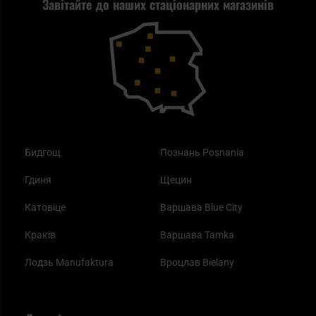
Завітайте до наших стаціонарних магазинів
Самозахист
Blackout - що це таке?
Повернення товару
Outdoor
Як працює маска від смогу?
Купони на знижку
Одяг
Найкращі спальні мішки на осінь
Бидгощ
Познань Posnania
Гдиня
Щецин
Катовіце
Варшава Blue City
Краків
Варшава Tamka
Лодзь Manufaktura
Вроцлав Bielany