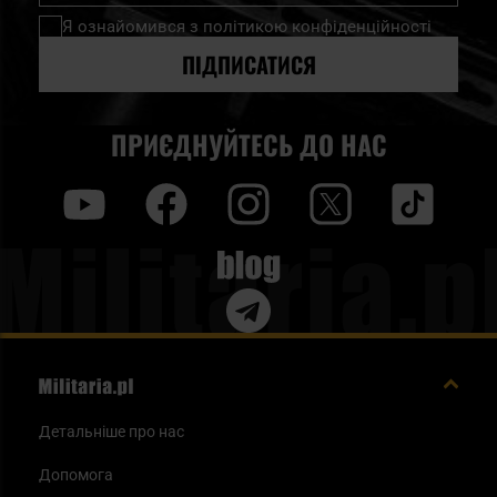
нашу
Я ознайомився з
політикою конфіденційності
розсилку
новин:
ПІДПИСАТИСЯ
ПРИЄДНУЙТЕСЬ ДО НАС
y
f
i
t
tt
Blog
Детальніше про нас
Допомога