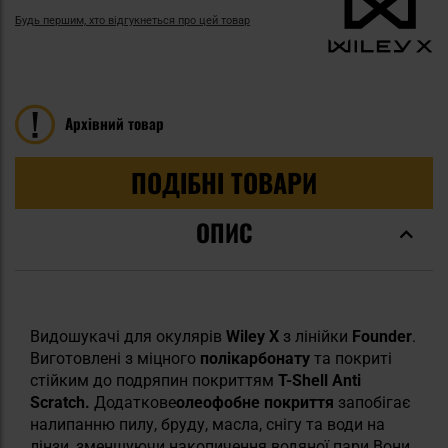
Будь першим, хто відгукнеться про цей товар
Архівний товар
ПОДІБНІ ТОВАРИ
ОПИС
Видошукачі для окулярів
Wiley X
з лінійки
Founder
.
Виготовлені з міцного
полікарбонату
та покриті
стійким до подряпин покриттям
T-Shell Anti
Scratch.
Додаткове
олеофобне покриття
запобігає
налипанню пилу, бруду, масла, снігу та води на
лінзи, зменшуючи накопичення водяної пари.Вони