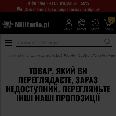
ФІНАЛЬНИЙ РОЗПРОДАЖ ДО -50%
Замовлення відразу направляються на обробку
0
АКАУНТ
БАЖАНЕ
ІСТОРІЯ
КОШИК
Балістичні лінзи для окулярів Wiley X Founder - Captivate Tungsten Mirror
ТОВАР, ЯКИЙ ВИ
ПЕРЕГЛЯДАЄТЕ, ЗАРАЗ
НЕДОСТУПНИЙ. ПЕРЕГЛЯНЬТЕ
ІНШІ НАШІ ПРОПОЗИЦІЇ