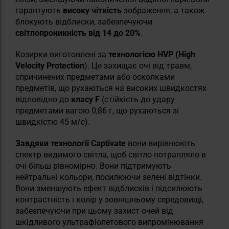
гарантують
високу чіткість
зображення, а також
блокують відблиски, забезпечуючи
світлопроникність від 14 до 20%
.
Козирки виготовлені за
технологією HVP
(High
Velocity Protection
). Це захищає очі від травм,
спричинених предметами або осколками
предметів, що рухаються на високих швидкостях
відповідно до
класу F
(стійкість до удару
предметами вагою 0,86 г, що рухаються зі
швидкістю 45 м/с).
Завдяки технології Captivate
вони вирівнюють
спектр видимого світла, щоб світло потрапляло в
очі більш рівномірно. Вони підтримують
нейтральні кольори, посилюючи зелені відтінки.
Вони зменшують ефект відблисків і підсилюють
контрастність і колір у зовнішньому середовищі,
забезпечуючи при цьому захист очей від
шкідливого ультрафіолетового випромінювання