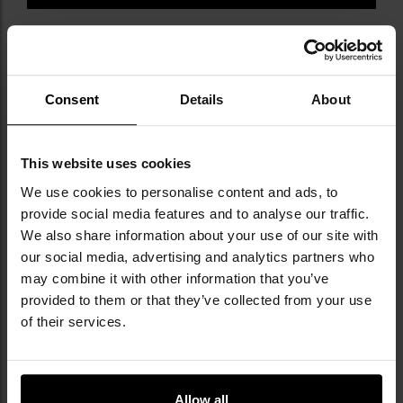
Consent
Details
About
КЛЮЧОВІ ХАРАКТЕРИСТИКИ
This website uses cookies
міцний і легкий матеріал Cordura 500D
We use cookies to personalise content and ads, to
містке основне відділення з органайзером
provide social media features and to analyse our traffic.
додаткові кишені, в тому числі прихована для
We also share information about your use of our site with
документів
міцні блискавки YKK
our social media, advertising and analytics partners who
регулювання обхвату в талії 83-119 см
may combine it with other information that you’ve
бічні стрічки для кріплення в системі
provided to them or that they’ve collected from your use
PALS/MOLLE
of their services.
панель velcro для нашивок і емблем
довжина ременя 50-86 см
Розміри задньої кишені: 17,5 x 13 см
Розміри передньої кишені: 17,5 x 14 см
Allow all