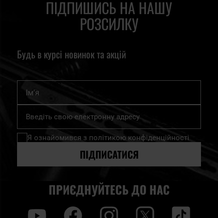
ПІДПИШИСЬ НА НАШУ
РОЗСИЛКУ
Будь в курсі новинок та акцій
Ім'я
Підпишіться
на
нашу
Я ознайомився з
політикою конфіденційності
розсилку
новин:
ПІДПИСАТИСЯ
ПРИЄДНУЙТЕСЬ ДО НАС
y
f
i
t
tt