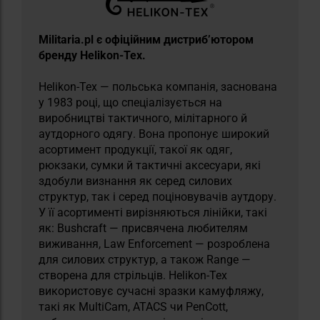
Militaria.pl є офіційним дистриб’ютором
бренду Helikon-Tex.
Helikon-Tex — польська компанія, заснована
у 1983 році, що спеціалізується на
виробництві тактичного, мілітарного й
аутдорного одягу. Вона пропонує широкий
асортимент продукції, такої як одяг,
рюкзаки, сумки й тактичні аксесуари, які
здобули визнання як серед силових
структур, так і серед поціновувачів аутдору.
У її асортименті вирізняються лінійки, такі
як: Bushcraft — присвячена любителям
виживання, Law Enforcement — розроблена
для силових структур, а також Range —
створена для стрільців. Helikon-Tex
використовує сучасні зразки камуфляжу,
такі як MultiCam, ATACS чи PenCott,