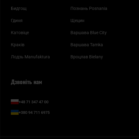
Бидгощ
Познань Posnania
Гдиня
Щецин
Катовіце
Варшава Blue City
Краків
Варшава Tamka
Лодзь Manufaktura
Вроцлав Bielany
Дзвоніть нам
+48 71 347 47 00
+380 94 711 6975