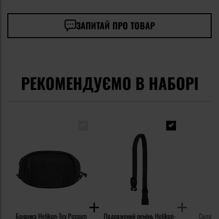
ЗАПИТАЙ ПРО ТОВАР
РЕКОМЕНДУЄМО В НАБОРІ
Бананка Helikon-Tex Possum
Подовжений ремінь Helikon-
Складан