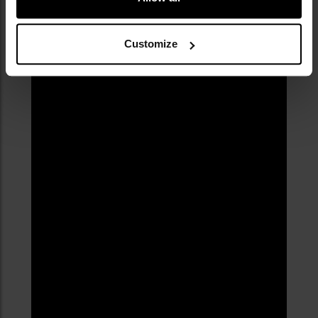
пряжки Woojin
Customize