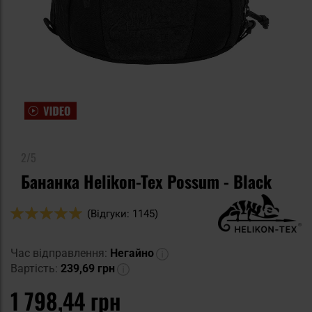
2/5
Бананка Helikon-Tex Possum - Black
Оцінка:
(Відгуки: 1145)
100
100
% of
Час відправлення:
Негайно
Вартість:
239,69 грн
1 798,44 грн