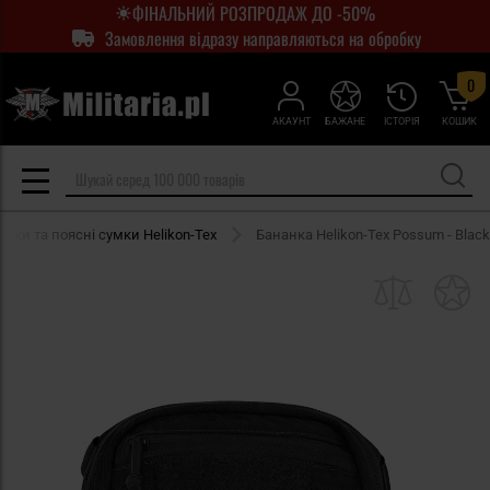
ФІНАЛЬНИЙ РОЗПРОДАЖ ДО -50%
Замовлення відразу направляються на обробку
0
АКАУНТ
БАЖАНЕ
ІСТОРІЯ
КОШИК
анки та поясні сумки Helikon-Tex
Бананка Helikon-Tex Possum - Black