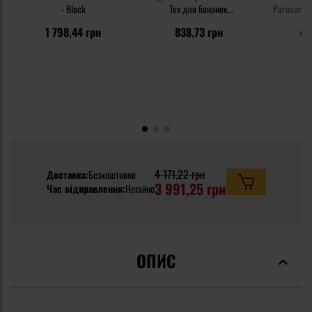
- Black
Tex для бананок
Paracord з
Possum/Bandicoot - Black
1 798,44 грн
838,73 грн
47
4 171,22 грн
Доставка:
Безкоштовно
3 991,25 грн
Час відправлення:
Негайно
ОПИС