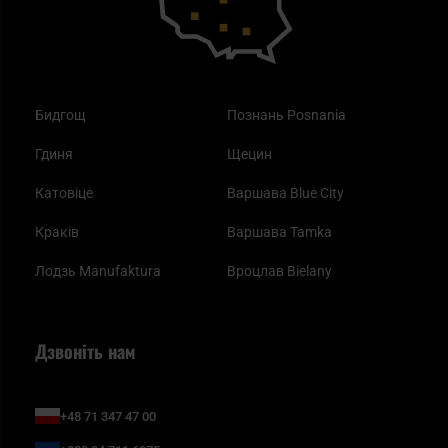
Бидгощ
Познань Posnania
Гдиня
Щецин
Катовіце
Варшава Blue City
Краків
Варшава Tamka
Лодзь Manufaktura
Вроцлав Bielany
Дзвоніть нам
+48 71 347 47 00