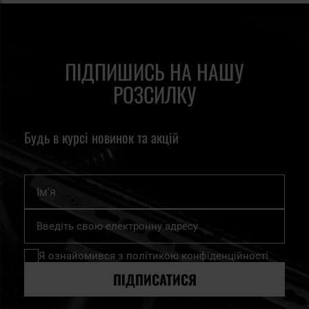
ПІДПИШИСЬ НА НАШУ
РОЗСИЛКУ
Будь в курсі новинок та акцій
Ім'я
Підпишіться
на
нашу
Я ознайомився з
політикою конфіденційності
розсилку
новин:
ПІДПИСАТИСЯ