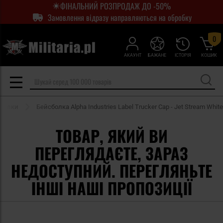
ФІНАЛЬНИЙ РОЗПРОДАЖ ДО -50%
Замовлення відразу направляються на обробку
0
АКАУНТ
БАЖАНЕ
ІСТОРІЯ
КОШИК
болки
Бейсболка Alpha Industries Label Trucker Cap - Jet Stream White
ТОВАР, ЯКИЙ ВИ
ПЕРЕГЛЯДАЄТЕ, ЗАРАЗ
НЕДОСТУПНИЙ. ПЕРЕГЛЯНЬТЕ
ІНШІ НАШІ ПРОПОЗИЦІЇ