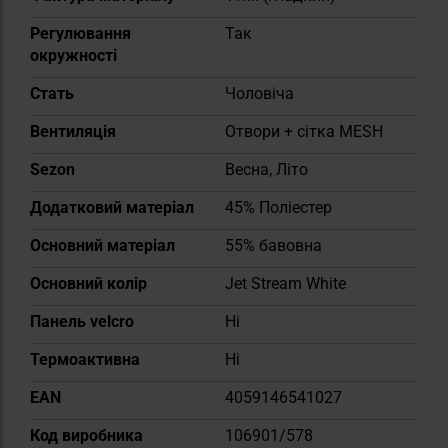
Регулювання
Так
окружності
Cтать
Чоловіча
Вентиляція
Отвори + сітка MESH
Sezon
Весна, Літо
Додатковий матеріал
45% Поліестер
Основний матеріал
55% бавовна
Основний колір
Jet Stream White
Панель velcro
Ні
Термоактивна
Ні
EAN
4059146541027
Код виробника
106901/578