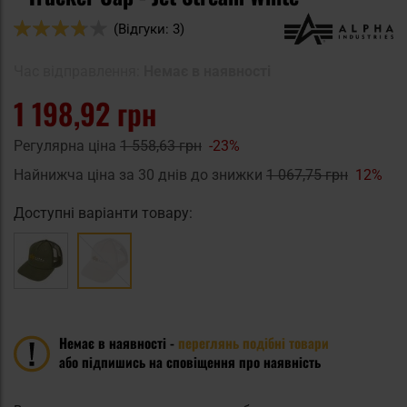
Оцінка:
(Відгуки: 3)
74
100
% of
Час відправлення:
Немає в наявності
1 198,92 грн
Регулярна ціна
1 558,63 грн
-23%
Найнижча ціна за 30 днів до знижки
1 067,75 грн
12%
Доступні варіанти товару:
Немає в наявності -
переглянь подібні товари
або підпишись на сповіщення про наявність