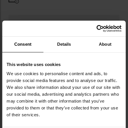
Consent
Details
About
Militaria.pl є офіційним дистриб’ютором
бренду Alpha Industries.
This website uses cookies
Alpha Industries — американський бренд,
заснований у 1959 році, який прославився
We use cookies to personalise content and ads, to
як виробник одягу для армії Сполучених
provide social media features and to analyse our traffic.
Штатів. Його найвпізнаваніші моделі —
We also share information about your use of our site with
культові куртки MA-1 і M-65, які цінують за
our social media, advertising and analytics partners who
довговічність, практичні рішення та
may combine it with other information that you’ve
військову прецизійність виконання.
provided to them or that they’ve collected from your use
Характерний червоний брелок «Remove
of their services.
Before Flight» став упізнаваним символом
бренду, який з часом здобув популярність