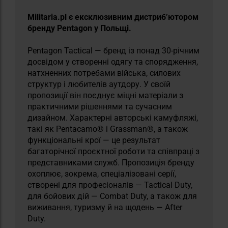
Militaria.pl є ексклюзивним дистриб’ютором
бренду Pentagon у Польщі.
Pentagon Tactical — бренд із понад 30-річним
досвідом у створенні одягу та спорядження,
натхненних потребами війська, силових
структур і любителів аутдору. У своїй
пропозиції він поєднує міцні матеріали з
практичними рішеннями та сучасним
дизайном. Характерні авторські камуфляжі,
такі як Pentacamo® і Grassman®, а також
функціональні крої — це результат
багаторічної проєктної роботи та співпраці з
представниками служб. Пропозиція бренду
охоплює, зокрема, спеціалізовані серії,
створені для професіоналів — Tactical Duty,
для бойових дій — Combat Duty, а також для
виживання, туризму й на щодень — After
Duty.