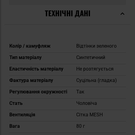
ТЕХНІЧНІ ДАНІ
Докладніше
Колір / камуфляж
Відтінки зеленого
Тип матеріалу
Синтетичний
Еластичність матеріалу
Не розтягується
Фактура матеріалу
Суцільна (гладка)
Регулювання окружності
Так
Cтать
Чоловіча
Вентиляція
Сітка MESH
Вага
80 г