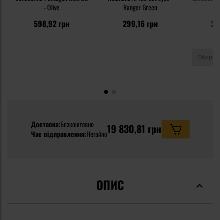
- Olive
Ranger Green
598,92 грн
299,16 грн
35
Доставка:
Безкоштовно
19 830,81 грн
Час відправлення:
Негайно
ОПИС