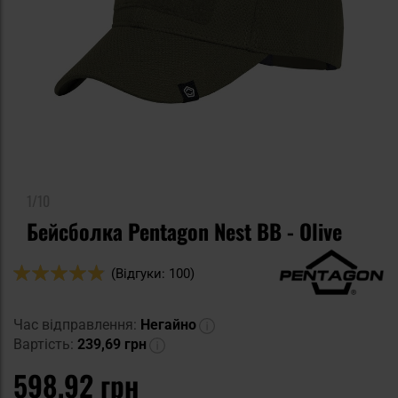
1/10
Бейсболка Pentagon Nest BB - Olive
Оцінка:
(Відгуки: 100)
96
100
% of
Час відправлення:
Негайно
Вартість:
239,69 грн
598,92 грн