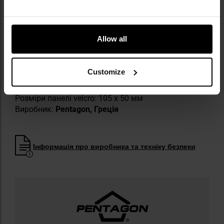
ТЕХНІЧНІ ХАРАКТЕРИСТИКИ
Allow all
Колір: Olive
Матеріал: 100% поліестер
Розмір: універсальний
Customize
Мінімальна окружність: 50 см
Максимальна окружність: 60 см
Розміри панелі velcro: 105 x 50 мм
Виробник:
Pentagon, Греція
Інформація про виробника та техніку безпеки