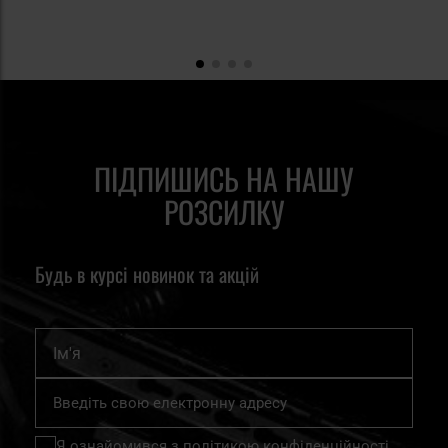
ПІДПИШИСЬ НА НАШУ
РОЗСИЛКУ
Будь в курсі новинок та акцій
Ім'я
Підпишіться
на
нашу
Я ознайомився з
політикою конфіденційності