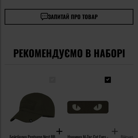
ЗАПИТАЙ ПРО ТОВАР
РЕКОМЕНДУЄМО В НАБОРІ
Бейсболка Pentagon Nest BB
Нашивка M-Tac Cat Eyes -
Військова 