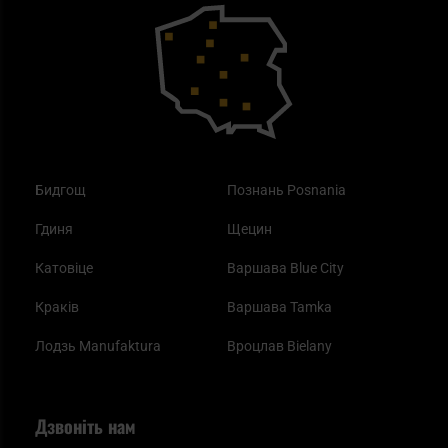
Outdoor
Як працює маска від смогу?
Купони на знижку
Одяг
Найкращі спальні мішки на осінь
Бидгощ
Познань Posnania
Гдиня
Щецин
Катовіце
Варшава Blue City
Краків
Варшава Tamka
Лодзь Manufaktura
Вроцлав Bielany
Дзвоніть нам