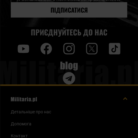
розсилку
новин:
ПІДПИСАТИСЯ
ПРИЄДНУЙТЕСЬ ДО НАС
y
f
i
t
tt
Blog
Детальніше про нас
Допомога
Контакт