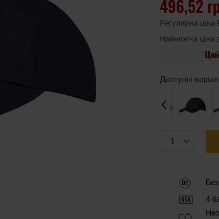
496,52 г
Регулярна ціна
Найнижча ціна 
Цей
Доступні варіан
Без
4
ба
Нео