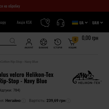
ся на обробку
вару
Акція KSK
UA
UAH
0,00 грн
0
АКАУНТ
БАЖАНЕ
ІСТОРІЯ
КОШИК
Cotton Rip-Stop - Navy Blue
lus velcro Helikon-Tex
Rip-Stop - Navy Blue
Відгуки: 784)
ня:
Негайно
Вартість:
239,69 грн