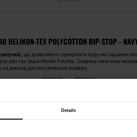
O HELIKON-TEX POLYCOTTON RIP-STOP - NAV
липучки),
що дозволяють прикріпити будь-які нашивки аб
ілу або так звані Morale Patches. Завдяки липучкам можна
ж на ремінці для регулювання розміру.
Velcro
Плетіння Rip-
Details
Stop