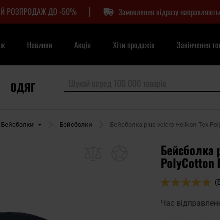
|
Й РОЗПРОДАЖ ДО -50%
Замовлення відразу направляють
аж
Новинки
Акція
Хіти продажів
Закінчення то
ОДЯГ
Бейсболки
Бейсболки
Бейсболка plus velcro Helikon-Tex Poly
Бейсболка p
PolyCotton 
Оцінка:
(
98
100
% of
Час відправлен