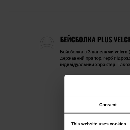
БЕЙСБОЛКА PLUS VELCR
Бейсболка з
3 панелями
velcro
(
державний прапор, герб підрозд
індивідуальний характер
. Тако
Consent
This website uses cookies