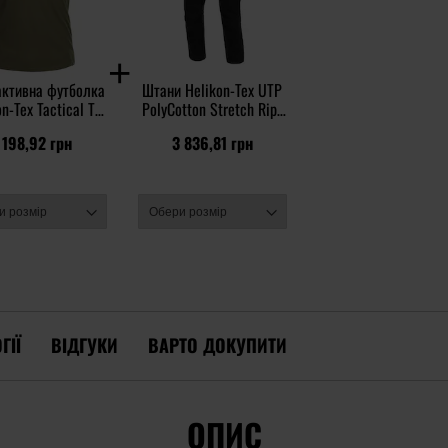
активна футболка
Штани Helikon-Tex UTP
n-Tex Tactical T-
PolyCotton Stretch Rip-
t TopCool - Olive
Stop - Black
 198,92 грн
3 836,81 грн
Green
ГІЇ
ВІДГУКИ
ВАРТО ДОКУПИТИ
ОПИС