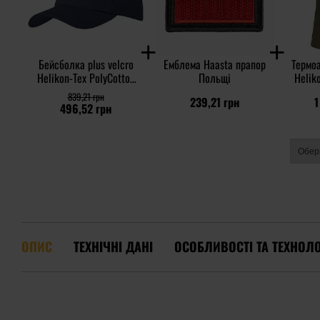
Бейсболка plus velcro
Емблема Haasta прапор
Термо
Helikon-Tex PolyCotton
Польщі
Heliko
Rip-Stop - Navy Blue
shir
839,21 грн
239,21 грн
1
496,52 грн
ОПИС
ТЕХНІЧНІ ДАНІ
ОСОБЛИВОСТІ ТА ТЕХНОЛО