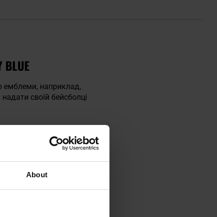
Y BLUE
о емблеми, наприклад,
 надати своїй бейсболці
About