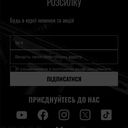
РОЗСИЛКУ
Будь в курсі новинок та акцій
Ім'я
Підпишіться
на
нашу
Я ознайомився з
політикою конфіденційності
розсилку
новин:
ПІДПИСАТИСЯ
ПРИЄДНУЙТЕСЬ ДО НАС
y
f
i
t
tt