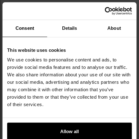
Cтать
Чоловіча
Вентиляція
Отвори
Consent
Details
About
Sezon
Весна, Літо, Осінь,
Зима
Основний матеріал
100% вовна
This website uses cookies
Основний колір
Коричневий
We use cookies to personalise content and ads, to
provide social media features and to analyse our traffic.
Панель velcro
Ні
We also share information about your use of our site with
our social media, advertising and analytics partners who
Термоактивна
Ні
may combine it with other information that you’ve
Код виробника
MIL2528
provided to them or that they’ve collected from your use
of their services.
Виробник
BB-TEX
ВІДГУКИ
Allow all