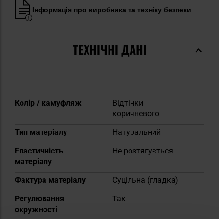
Інформація про виробника та техніку безпеки
ТЕХНІЧНІ ДАНІ
Докладніше
Колір / камуфляж
Відтінки
коричневого
Тип матеріалу
Натуральний
Еластичність
Не розтягується
матеріалу
Фактура матеріалу
Суцільна (гладка)
Регулювання
Так
окружності