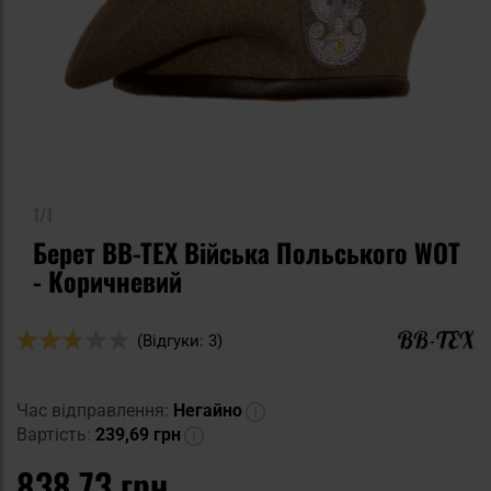
1/1
Берет BB-TEX Війська Польського WOT
- Коричневий
Оцінка:
(Відгуки: 3)
54
100
% of
Час відправлення:
Негайно
Вартість:
239,69 грн
838,73 грн