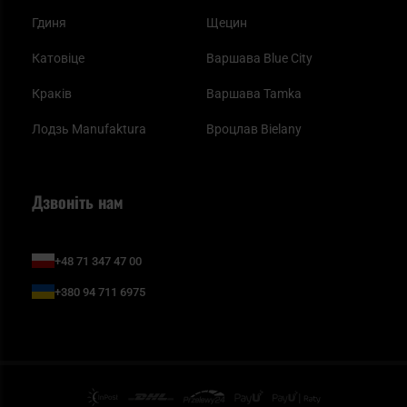
Гдиня
Щецин
Катовіце
Варшава Blue City
Краків
Варшава Tamka
Лодзь Manufaktura
Вроцлав Bielany
Дзвоніть нам
+48 71 347 47 00
+380 94 711 6975