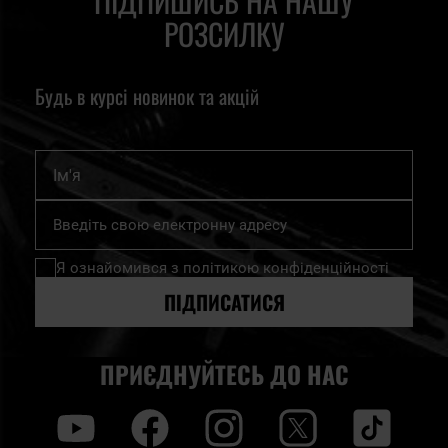
ПІДПИШИСЬ НА НАШУ
РОЗСИЛКУ
Будь в курсі новинок та акцій
Ім'я
Підпишіться
на
нашу
Я ознайомився з
політикою конфіденційності
розсилку
новин:
ПІДПИСАТИСЯ
ПРИЄДНУЙТЕСЬ ДО НАС
y
f
i
t
tt