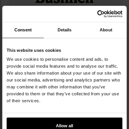
Militaria.pl є ексклюзивним дистриб’ютором
бренду Bushnell у Польщі.
Consent
Details
About
Bushnell — ікона світової спортивної оптики,
історія якої сягає 1948 року. Бренд постійно
задає стандарти у виробництві надійних,
сучасних і доступних за ціною біноклів,
This website uses cookies
оптичних прицілів, далекомірів, приладів
We use cookies to personalise content and ads, to
нічного бачення й телескопів, які здобули
provide social media features and to analyse our traffic.
визнання мисливців, стрільців, туристів і
We also share information about your use of our site with
поціновувачів природи. Продукція Bushnell
our social media, advertising and analytics partners who
неодноразово відзначалася нагородами за
may combine it with other information that you’ve
дизайн і функціональність, що підтверджує
provided to them or that they’ve collected from your use
її високу якість і довговічність. У портфоліо
of their services.
компанії також є відомі бренди, такі як
Simmons, Tasco і Weaver, завдяки чому
асортимент охоплює широкий вибір оптики
для кожного користувача.
Allow all