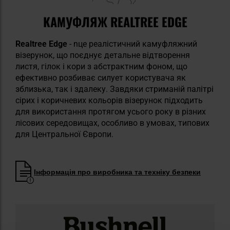
КАМУФЛЯЖ REALTREE EDGE
Realtree Edge
- nце реалістичний камуфляжний
візерунок, що поєднує детальне відтворення
листя, гілок і кори з абстрактним фоном, що
ефективно розбиває силует користувача як
зблизька, так і здалеку. Завдяки стриманій палітрі
сірих і коричневих кольорів візерунок підходить
для використання протягом усього року в різних
лісових середовищах, особливо в умовах, типових
для Центральної Європи.
Інформація про виробника та техніку безпеки