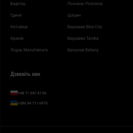
Бидгощ
Познань Posnania
Гдиня
Щецин
Катовіце
Варшава Blue City
Краків
Варшава Tamka
Лодзь Manufaktura
Вроцлав Bielany
Дзвоніть нам
+48 71 347 47 00
+380 94 711 6975