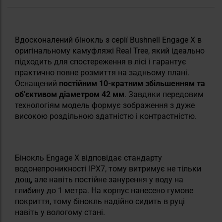
Вдосконалений бінокль з серії Bushnell Engage X в
оригінальному камуфляжі Real Tree, який ідеально
підходить для спостереження в лісі і гарантує
практично повне розмиття на задньому плані.
Оснащений
постійним 10-кратним збільшенням та
об'єктивом діаметром 42 мм
. Завдяки передовим
технологіям модель формує зображення з дуже
високою роздільною здатністю і контрастністю.
Бінокль Engage X відповідає стандарту
водонепроникності IPX7, тому витримує не тільки
дощ, але навіть постійне занурення у воду на
глибину до 1 метра. На корпус нанесено гумове
покриття, тому бінокль надійно сидить в руці
навіть у вологому стані.