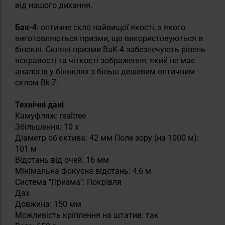
від нашого дихання.
Бак-4
: оптичне скло найвищої якості, з якого
виготовляються призми, що використовуються в
біноклі. Скляні призми BaK-4 забезпечують рівень
яскравості та чіткості зображення, який не має
аналогів у біноклях з більш дешевим оптичним
склом Bk-7.
Технічні дані
Камуфляж: realtree
Збільшення: 10 x
Діаметр об'єктива: 42 мм Поле зору (на 1000 м):
101 м
Відстань від очей: 16 мм
Мінімальна фокусна відстань: 4,6 м
Система "Призма": Покрівля
Дах
Довжина: 150 мм
Можливість кріплення на штатив: так