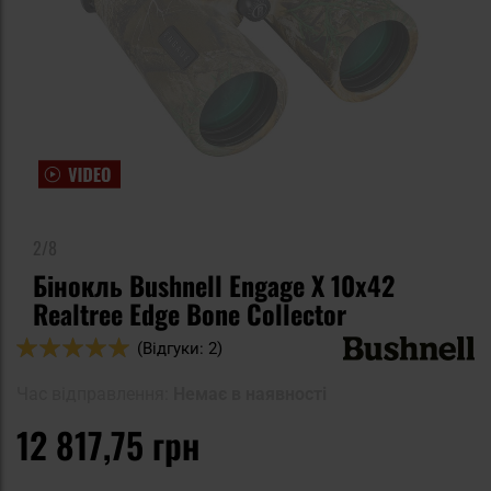
2/8
Бінокль Bushnell Engage X 10x42
Realtree Edge Bone Collector
Оцінка:
(Відгуки: 2)
100
100
% of
Час відправлення:
Немає в наявності
12 817,75 грн