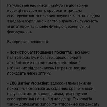
Регульовані наочники Twist-Up та діоптрійна
корекція дозволяють проводити тривале
спостереження та використовувати бінокль людям
з вадами зору. Також варто відзначити сумісність
зі штативом та
плавне
функціонування ручки
фокусування.
Використані технології:
- Повністю багатошарове покриття
:
всі межі
повітря-скло були багатошарово покриті
антибліковим покриттям для мінімізації
небажаних віддзеркалень і втрат світла, що
проходить через оптику.
- EXO Barrier Protection:
вдосконалене захисне
покриття, яке запобігає осіданню крапель води,
пилу і протистоїть подряпинам, полегшуючи
спостереження навіть під час дощу. Технологія
також допомагає запобігти утворенню конденсату