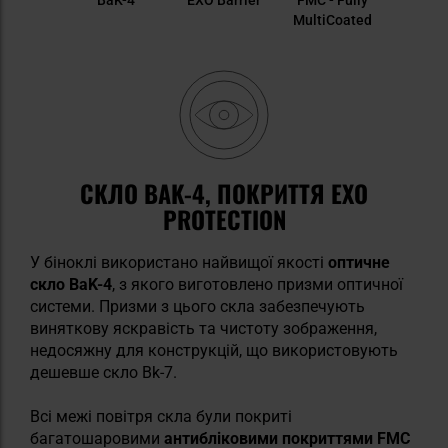
MultiCoated
СКЛО BAK-4, ПОКРИТТЯ EXO
PROTECTION
У біноклі використано найвищої якості
оптичне
скло BaK-4
, з якого виготовлено призми оптичної
системи. Призми з цього скла забезпечують
виняткову яскравість та чистоту зображення,
недосяжну для конструкцій, що використовують
дешевше скло Bk-7.
Всі межі повітря скла були покриті
багатошаровими
антибліковими покриттями FMC