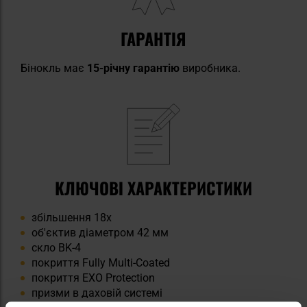
ГАРАНТІЯ
Бінокль має
15-річну гарантію
виробника.
КЛЮЧОВІ ХАРАКТЕРИСТИКИ
збільшення 18x
об'єктив діаметром 42 мм
скло BK-4
покриття Fully Multi-Coated
покриття EXO Protection
призми в даховій системі