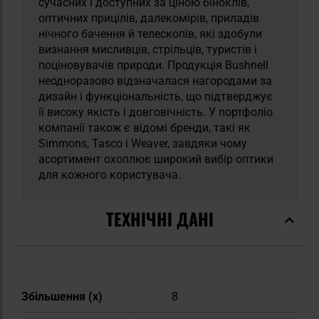
сучасних і доступних за ціною біноклів,
оптичних прицілів, далекомірів, приладів
нічного бачення й телескопів, які здобули
визнання мисливців, стрільців, туристів і
поціновувачів природи. Продукція Bushnell
неодноразово відзначалася нагородами за
дизайн і функціональність, що підтверджує
її високу якість і довговічність. У портфоліо
компанії також є відомі бренди, такі як
Simmons, Tasco і Weaver, завдяки чому
асортимент охоплює широкий вибір оптики
для кожного користувача.
ТЕХНІЧНІ ДАНІ
Докладніше
Збільшення (х)
8