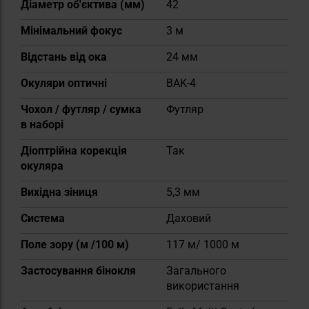
Діаметр об'єктива (мм)
42
Мінімальний фокус
3 м
Відстань від ока
24 мм
Окуляри оптичні
BAK-4
Чохол / футляр / сумка
Футляр
в наборі
Діоптрійна корекція
Так
окуляра
Вихідна зіниця
5,3 мм
Система
Даховий
Поле зору (м /100 м)
117 м/ 1000 м
Застосування бінокля
Загального
використання