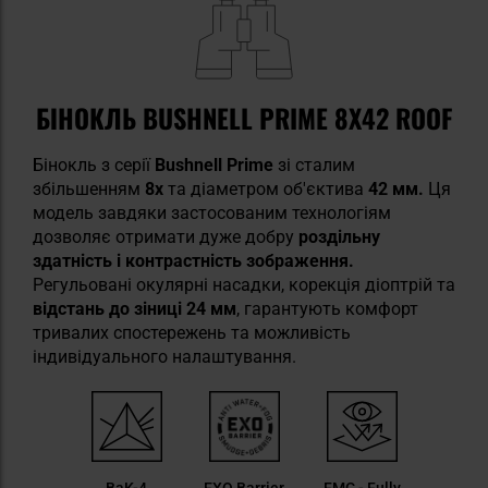
БІНОКЛЬ BUSHNELL PRIME 8X42 ROOF
Бінокль з серії
Bushnell Prime
зі сталим
збільшенням
8x
та діаметром об'єктива
42 мм.
Ця
модель завдяки застосованим технологіям
дозволяє отримати дуже добру
роздільну
здатність і контрастність зображення.
Регульовані окулярні насадки, корекція діоптрій та
відстань до зіниці 24 мм
, гарантують комфорт
тривалих спостережень та можливість
індивідуального налаштування.
BaK-4
EXO Barrier
FMC - Fully