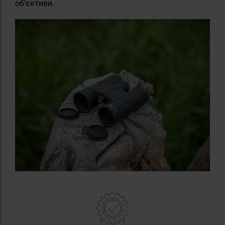
об'єктиви.