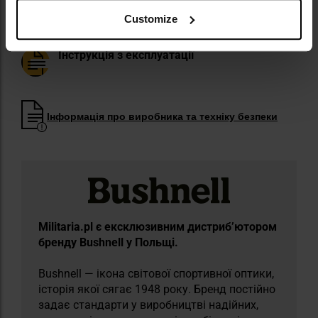
Додаткові матеріали
Customize
Інструкція з експлуатації
Інформація про виробника та техніку безпеки
Militaria.pl є ексклюзивним дистриб’ютором
бренду Bushnell у Польщі.
Bushnell — ікона світової спортивної оптики,
історія якої сягає 1948 року. Бренд постійно
задає стандарти у виробництві надійних,