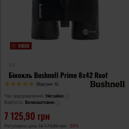
2/8
Бінокль Bushnell Prime 8x42 Roof
Оцінка:
(Відгуки: 6)
100
100
% of
Час відправлення:
Негайно
Вартість:
Безкоштовно
7 125,90 грн
Регулярна ціна
10 179,86 грн
-30%