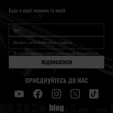
Будь в курсі новинок та акцій
Ім'я
Підпишіться
на
нашу
Я ознайомився з
політикою конфіденційності
розсилку
новин:
ПІДПИСАТИСЯ
ПРИЄДНУЙТЕСЬ ДО НАС
y
f
i
t
tt
Blog