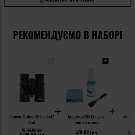
РЕКОМЕНДУЄМО В НАБОРІ
Бінокль Bushnell Prime 8x42
Аксесуари Stil Crin для
Мультит
Roof
чищення оптики
10 179,86 грн
479,02 грн
4 1
7 125,90 грн