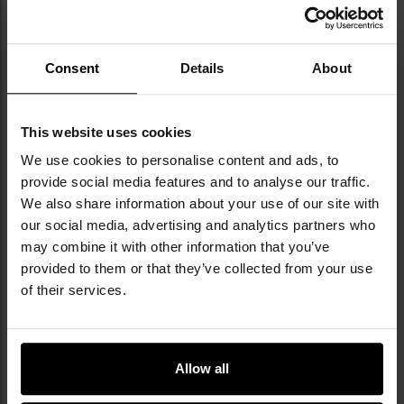
відповідає стандарту водонепроникності IPX7
регульовані окулярні насадки
гумові насадки
футляр у комплекті
Consent
Details
About
This website uses cookies
We use cookies to personalise content and ads, to
provide social media features and to analyse our traffic.
We also share information about your use of our site with
our social media, advertising and analytics partners who
may combine it with other information that you’ve
provided to them or that they’ve collected from your use
of their services.
Allow all